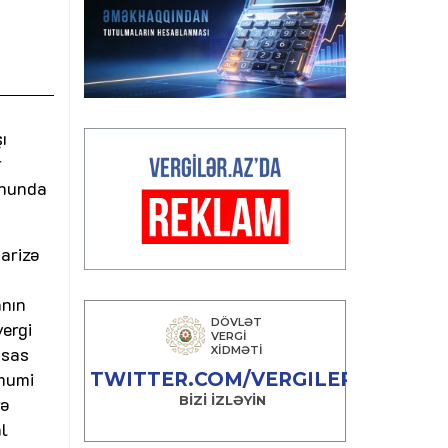
ı
r
anunda
barizə
anın
ergi
əsas
ümumi
rə
l