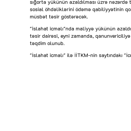
sığorta yükünün azaldılması üzrə nəzərdə tu
sosial öhdəliklərini ödəmə qabiliyyətinin q
müsbət təsir göstərəcək.
"İslahat icmalı"nda maliyyə yükünün azaldıl
təsir dairəsi, eyni zamanda, qanunvericiliy
təqdim olunub.
"İslahat icmalı" ilə İİTKM-nin saytındakı 