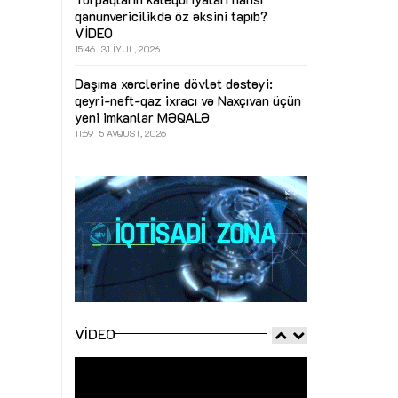
qanunvericilikdə öz əksini tapıb?
VİDEO
15:46
31 İYUL, 2026
Daşıma xərclərinə dövlət dəstəyi:
qeyri-neft-qaz ixracı və Naxçıvan üçün
yeni imkanlar
MƏQALƏ
11:59
5 AVQUST, 2026
VIDEO