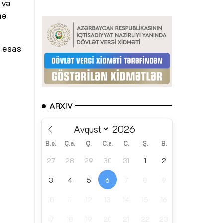
 və
nə
n əsas
ARXIV
B.e.
Ç.a.
Ç.
C.a.
C.
Ş.
B.
27
28
29
30
31
1
2
3
4
5
6
7
8
9
10
11
12
13
14
15
16
17
18
19
20
21
22
23