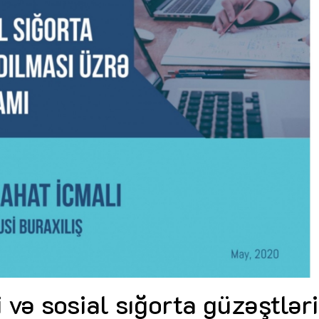
Dünya iqtisadiyyatında vergi
Nicat İmanov: "Vergi qanunv
siyasətinin imperativləri
MƏQALƏ
dəyişikliklər sahibkarlıq m
yaxşılaşdırılmasına xidmət 
MÜSAHİBƏ
Əvəz Quliyev: “Yumşaq keçid
sayəsində aparılmış islahatın nəticələri
qorunub saxlanılacaq”
MÜSAHİBƏ
Aytən Kərimova: “Məqsədi
inklüziv iş mühiti yaratmaq
öyrənən komanda formalaş
Maliyyə planlaması prizmasında
MÜSAHİBƏ
büdcəyə baxış
MƏQALƏ
Azərbaycanda dövlət-özəl 
Gülminə Məlikzadə: “Azərbaycan
çərçivəsində həyata keçirilə
Bacarıqlar Akseleratoru” ixtisaslaşmış
layihə
VİDEO
kadrların hazırlanmasını hədəfləyir”
Aydın Hüseynov: “Əsrin mü
Azərbaycanın iqtisadi suve
təmin edən əsas dayaqlard
MÜSAHİBƏ
i və sosial sığorta güzəştlər