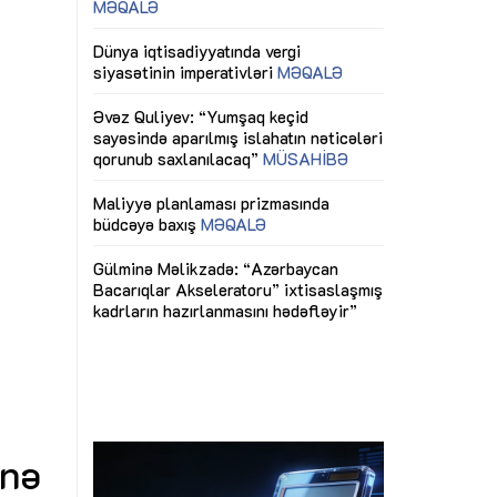
ericiliyinə
Dünya iqtisadiyyatında vergi
Nicat İmanov: "
ühitinin
siyasətinin imperativləri
MƏQALƏ
dəyişikliklər s
edir"
yaxşılaşdırılma
MÜSAHİBƏ
Əvəz Quliyev: “Yumşaq keçid
sayəsində aparılmış islahatın nəticələri
miz daha
qorunub saxlanılacaq”
MÜSAHİBƏ
Aytən Kərimov
, çevik və
inklüziv iş müh
dırmaqdır”
öyrənən komand
Maliyyə planlaması prizmasında
MÜSAHİBƏ
büdcəyə baxış
MƏQALƏ
tərəfdaşlığı
Azərbaycanda d
Gülminə Məlikzadə: “Azərbaycan
n ilk pilot
çərçivəsində hə
Bacarıqlar Akseleratoru” ixtisaslaşmış
layihə
VİDEO
kadrların hazırlanmasını hədəfləyir”
qaviləsi”
Aydın Hüseynov
renliyini
Azərbaycanın iq
andır”
təmin edən əsa
MÜSAHİBƏ
inə