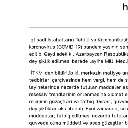
h
İqtisadi İslahatların Təhlili və Kommunikasi
koronavirus (COVID-19) pandemiyasının sahi
edilib. Qeyd edək ki, Azərbaycan Respubli
dəyişiklik edilməsi barədə layihə Milli Məc
İİTKM-dən bildirilib ki, mərkəzin maliyyə a
tədbirləri çərçivəsində həm vergi, həm də 
layihələrində nəzərdə tutulan maddələr əsa
resessiv trendlərinin önlənməsinə xidmət e
rejiminin güzəştləri və tətbiq dairəsi, qüvv
dəyişikliklər əks olunub. Eyni zamanda, so
müddəalar, tətbiq edilməsi nəzərdə tutulan y
qüvvədə olma müddəti və əsas güzəştlər ba