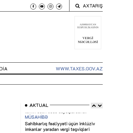
AXTARIŞ
DIA
WWW.TAXES.GOV.AZ
AKTUAL
 arxasında
Sahibkarlıq fəaliyyəti üçün inklüziv
“Düzgün kommun
t dayanır”
imkanlar yaradan vergi təşviqləri
real iş və siste
MƏQALƏ
MÜSAHİBƏ