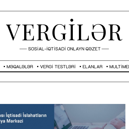
VERGİLƏR
SOSİAL-İQTİSADİ ONLAYN QƏZET
MƏQALƏLƏR
VERGI TESTLƏRI
ELANLAR
MULTIME
GBP
2,2882
RUB
2,1023
Sahibkarlıq fəaliyyəti üçün inklüziv
“Düzgün kommunikasiyanın
imkanlar yaradan vergi təşviqləri
real iş və sistemli fəaliyyə
MƏQALƏ
MÜSAHİBƏ