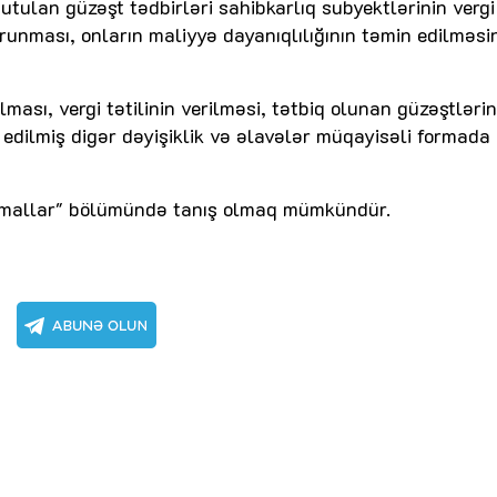
tulan güzəşt tədbirləri sahibkarlıq subyektlərinin vergi
orunması, onların maliyyə dayanıqlılığının təmin edilməsi
ması, vergi tətilinin verilməsi, tətbiq olunan güzəştləri
ə edilmiş digər dəyişiklik və əlavələr müqayisəli formada
"İcmallar" bölümündə tanış olmaq mümkündür.