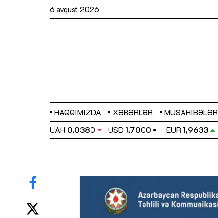
6 avqust 2026
HAQQIMIZDA
XƏBƏRLƏR
MÜSAHIBƏLƏR
EL
0,6486
UAH
0,0380
USD
1,7000
EUR
1,9633