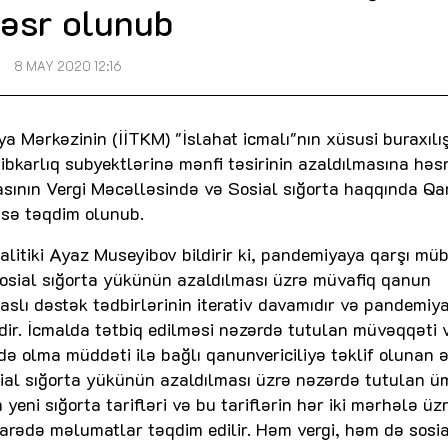
əsr olunub
8 MAY 2020 12:16
ya Mərkəzinin (İİTKM) "İslahat icmalı"nın xüsusi buraxılış
bkarlıq subyektlərinə mənfi təsirinin azaldılmasına həs
kasının Vergi Məcəlləsində və Sosial sığorta haqqında Q
lisə təqdim olunub.
nalitiki Ayaz Museyibov bildirir ki, pandemiyaya qarşı mü
sosial sığorta yükünün azaldılması üzrə müvafiq qanun
slı dəstək tədbirlərinin iterativ davamıdır və pandemiy
dir. İcmalda tətbiq edilməsi nəzərdə tutulan müvəqqəti v
ədə olma müddəti ilə bağlı qanunvericiliyə təklif olunan 
sial sığorta yükünün azaldılması üzrə nəzərdə tutulan 
eni sığorta tarifləri və bu tariflərin hər iki mərhələ üz
rədə məlumatlar təqdim edilir. Həm vergi, həm də sosia