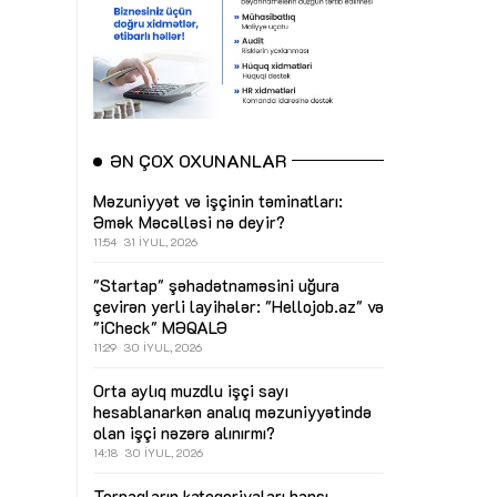
ƏN ÇOX OXUNANLAR
Məzuniyyət və işçinin təminatları:
Əmək Məcəlləsi nə deyir?
11:54
31 İYUL, 2026
"Startap" şəhadətnaməsini uğura
çevirən yerli layihələr: "Hellojob.az" və
"iCheck"
MƏQALƏ
11:29
30 İYUL, 2026
Orta aylıq muzdlu işçi sayı
hesablanarkən analıq məzuniyyətində
olan işçi nəzərə alınırmı?
14:18
30 İYUL, 2026
Torpaqların kateqoriyaları hansı