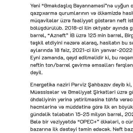
Yeni “Əməkdaşlıq Bəyannaməsi”nə uyğun ola
qazçıxarma qurumlarının və ölkəmizdə hasil
müqavilələr üzrə fəaliyyət göstərən neft is
bölüşdürülüb. 2018-ci ilin oktyabr ayında 
barrel, “Azneft” İB üzrə 125 min barrel, Bi
təşkil etdiyini nəzərə alaraq, hasilatın bu 
aylarında 18 faiz, 2021-ci ilin yanvar-2022-
Eyni zamanda, qeyd edilməlidir ki, bu rəqəm
neftin ton/barrel çevirmə əmsalları fərqlən
deyil.
Energetika naziri Pərviz Şahbazov deyib ki,
Müəssisələr və Əməliyyat Şirkətləri üzrə g
öhdəliyinin yerinə yetirilməsinə töhfə verə
həcmlərinə və müddətinə görə ilk ən böyük 
gündəlik tələbatın 15-25 milyon barrel, 202
Belə bir vəziyyətdə “OPEC+” ölkələri, o cü
bazarına ilk dəstəyi təmin edəcək. Neft baz