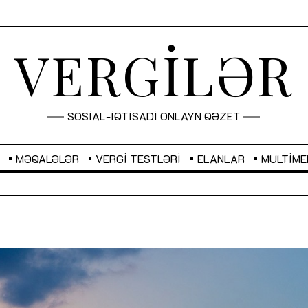
VERGİLƏR
SOSİAL-İQTİSADİ ONLAYN QƏZET
MƏQALƏLƏR
VERGI TESTLƏRI
ELANLAR
MULTIME
GBP
2,2873
RUB
2,0816
Sahibkarlıq fəaliyyəti üçün inklüziv
“Düzgün kommunikasiyanın
imkanlar yaradan vergi təşviqləri
real iş və sistemli fəaliyyə
MƏQALƏ
MÜSAHİBƏ