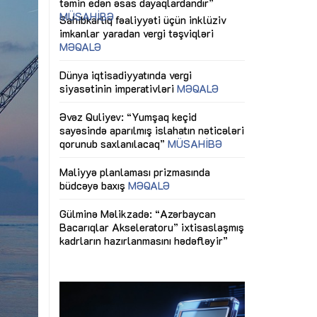
ericiliyinə
Dünya iqtisadiyyatında vergi
Nicat İmanov: "
ühitinin
siyasətinin imperativləri
MƏQALƏ
dəyişikliklər s
edir"
yaxşılaşdırılma
MÜSAHİBƏ
Əvəz Quliyev: “Yumşaq keçid
sayəsində aparılmış islahatın nəticələri
miz daha
qorunub saxlanılacaq”
MÜSAHİBƏ
Aytən Kərimov
, çevik və
inklüziv iş müh
dırmaqdır”
öyrənən komand
Maliyyə planlaması prizmasında
MÜSAHİBƏ
büdcəyə baxış
MƏQALƏ
tərəfdaşlığı
Azərbaycanda d
Gülminə Məlikzadə: “Azərbaycan
n ilk pilot
çərçivəsində hə
Bacarıqlar Akseleratoru” ixtisaslaşmış
layihə
VİDEO
kadrların hazırlanmasını hədəfləyir”
qaviləsi”
Aydın Hüseynov
renliyini
Azərbaycanın iq
andır”
təmin edən əsa
MÜSAHİBƏ