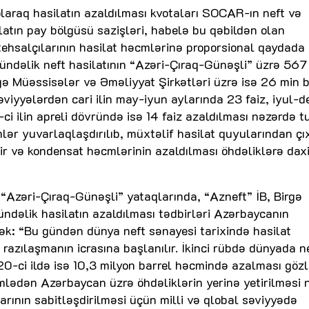
raq hasilatın azaldılması kvotaları SOCAR-ın neft və
atın pay bölgüsü sazişləri, habelə bu qəbildən olan
tehsalçılarının hasilat həcmlərinə proporsional qaydada
gündəlik neft hasilatının “Azəri-Çıraq-Günəşli” üzrə 567
rgə Müəssisələr və Əməliyyat Şirkətləri üzrə isə 26 min b
səviyyələrdən cari ilin may-iyun aylarında 23 faiz, iyul-
ci ilin apreli dövründə isə 14 faiz azaldılması nəzərdə tu
lər yuvarlaqlaşdırılıb, müxtəlif hasilat quyularından çı
ir və kondensat həcmlərinin azaldılması öhdəliklərə daxi
 “Azəri-Çıraq-Günəşli” yataqlarında, “Azneft” İB, Birgə
ündəlik hasilatın azaldılması tədbirləri Azərbaycanın
cək: “Bu gündən dünya neft sənayesi tarixində hasilat
razılaşmanın icrasına başlanılır. İkinci rübdə dünyada n
0-ci ildə isə 10,3 milyon barrel həcmində azalması gözlə
mlədən Azərbaycan üzrə öhdəliklərin yerinə yetirilməsi 
arının sabitləşdirilməsi üçün milli və qlobal səviyyədə