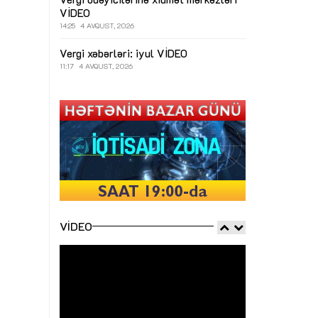
VİDEO
14:25
4 AVQUST, 2026
Vergi xəbərləri: iyul
VİDEO
11:17
4 AVQUST, 2026
VIDEO