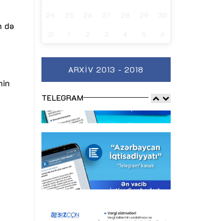
24
25
26
27
28
29
30
m də
31
1
2
3
4
5
6
ARXIV 2013 - 2018
min
TELEGRAM