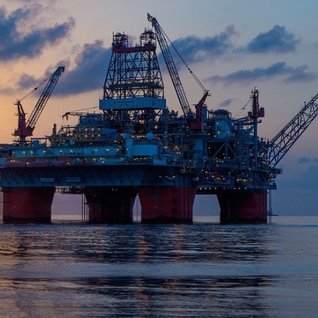
Dünya iqtisadiyyatında vergi
Nicat İmanov: "Vergi qanunv
siyasətinin imperativləri
MƏQALƏ
dəyişikliklər sahibkarlıq m
yaxşılaşdırılmasına xidmət 
MÜSAHİBƏ
Əvəz Quliyev: “Yumşaq keçid
sayəsində aparılmış islahatın nəticələri
qorunub saxlanılacaq”
MÜSAHİBƏ
Aytən Kərimova: “Məqsədi
inklüziv iş mühiti yaratmaq
öyrənən komanda formalaş
Maliyyə planlaması prizmasında
MÜSAHİBƏ
büdcəyə baxış
MƏQALƏ
Azərbaycanda dövlət-özəl 
Gülminə Məlikzadə: “Azərbaycan
çərçivəsində həyata keçirilə
Bacarıqlar Akseleratoru” ixtisaslaşmış
layihə
VİDEO
kadrların hazırlanmasını hədəfləyir”
Aydın Hüseynov: “Əsrin mü
Azərbaycanın iqtisadi suve
təmin edən əsas dayaqlard
MÜSAHİBƏ