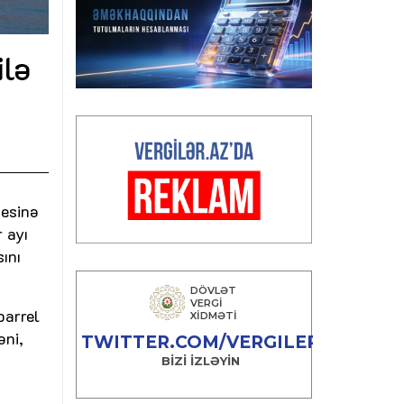
ilə
sesinə
 ayı
ını
barrel
əni,