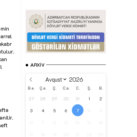
 min
arrel
dekabr
tulur.
xan
ARXIV
l
B.e.
Ç.a.
Ç.
C.a.
C.
Ş.
B.
27
28
29
30
31
1
2
eftə
3
4
5
6
7
8
9
nilir.
10
11
12
13
14
15
16
neft
17
18
19
20
21
22
23