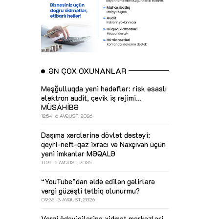
ƏN ÇOX OXUNANLAR
Məşğulluqda yeni hədəflər: risk əsaslı
elektron audit, çevik iş rejimi...
MÜSAHİBƏ
12:54
6 AVQUST, 2026
Daşıma xərclərinə dövlət dəstəyi:
qeyri-neft-qaz ixracı və Naxçıvan üçün
yeni imkanlar
MƏQALƏ
11:59
5 AVQUST, 2026
“YouTube”dan əldə edilən gəlirlərə
vergi güzəşti tətbiq olunurmu?
09:35
3 AVQUST, 2026
Vergi ödəyicilərinə xidmət mərkəzləri