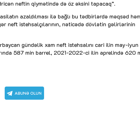
dricən neftin qiymətində də öz əksini tapacaq”.
asilatın azaldılması ilə bağlı bu tədbirlərdə məqsəd hə
 neft istehsalçılarının, nəticədə dövlətin gəlirlərinin
rbaycan gündəlik xam neft istehsalını cari ilin may-iyun
rında 587 min barrel, 2021-2022-ci ilin aprelində 620 