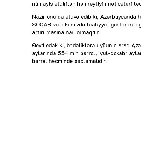
nümayiş etdirilən həmrəyliyin nəticələri tə
Nazir onu da əlavə edib ki, Azərbaycanda h
SOCAR və ölkəmizdə fəaliyyət göstərən digər
artırılmasına nail olmaqdır.
Qeyd edək ki, öhdəliklərə uyğun olaraq Azə
aylarında 554 min barrel, iyul-dekabr ayla
barrel həcmində saxlamalıdır.