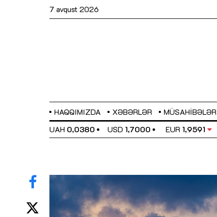
7 avqust 2026
HAQQIMIZDA
XƏBƏRLƏR
MÜSAHIBƏLƏR
EL
0,6489
UAH
0,0380
USD
1,7000
EUR
1,9591