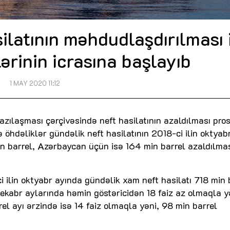
latının məhdudlaşdırılması 
lərinin icrasına başlayıb
1 MAY 2020 11:12
ılaşması çərçivəsində neft hasilatının azaldılması pro
hdəliklər gündəlik neft hasilatının 2018-ci ilin oktyabr
n barrel, Azərbaycan üçün isə 164 min barrel azaldılmas
ci ilin oktyabr ayında gündəlik xam neft hasilatı 718 min 
dekabr aylarında həmin göstəricidən 18 faiz az olmaqla y
prel ayı ərzində isə 14 faiz olmaqla yəni, 98 min barrel