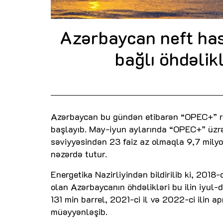
Azərbaycan neft hasi
bağlı öhdəlik
Azərbaycan bu gündən etibarən “OPEC+” raz
başlayıb. May-iyun aylarında “OPEC+” üzrə ö
səviyyəsindən 23 faiz az olmaqla 9,7 milyo
nəzərdə tutur.
Energetika Nazirliyindən bildirilib ki, 2018-
olan Azərbaycanın öhdəlikləri bu ilin iyul-
131 min barrel, 2021-ci il və 2022-ci ilin a
müəyyənləşib.