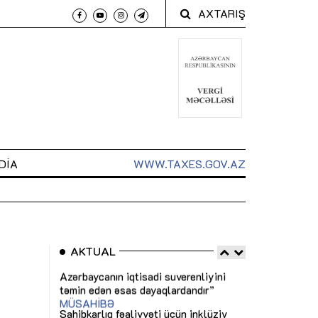
AXTARIŞ
DIA
WWW.TAXES.GOV.AZ
AKTUAL
 arxasında
Sahibkarlıq fəaliyyəti üçün inklüziv
“Düzgün kommun
t dayanır”
imkanlar yaradan vergi təşviqləri
real iş və siste
MƏQALƏ
MÜSAHİBƏ