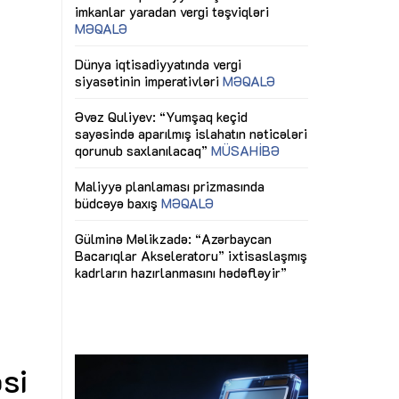
ericiliyinə
Dünya iqtisadiyyatında vergi
Nicat İmanov: "
ühitinin
siyasətinin imperativləri
MƏQALƏ
dəyişikliklər s
edir"
yaxşılaşdırılma
MÜSAHİBƏ
Əvəz Quliyev: “Yumşaq keçid
sayəsində aparılmış islahatın nəticələri
miz daha
qorunub saxlanılacaq”
MÜSAHİBƏ
Aytən Kərimov
, çevik və
inklüziv iş müh
dırmaqdır”
öyrənən komand
Maliyyə planlaması prizmasında
MÜSAHİBƏ
büdcəyə baxış
MƏQALƏ
tərəfdaşlığı
Azərbaycanda d
Gülminə Məlikzadə: “Azərbaycan
n ilk pilot
çərçivəsində hə
Bacarıqlar Akseleratoru” ixtisaslaşmış
layihə
VİDEO
kadrların hazırlanmasını hədəfləyir”
qaviləsi”
Aydın Hüseynov
renliyini
Azərbaycanın iq
andır”
təmin edən əsa
MÜSAHİBƏ
si