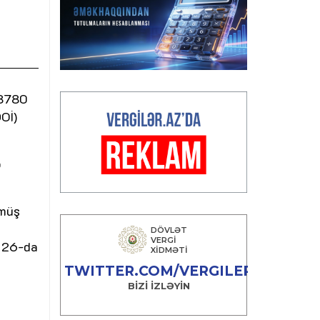
08780
Oİ)
ə
lmüş
n 26-da