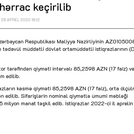
hərrac keçirilib
28 APREL 2020 18:12
 Azərbaycan Respublikası Maliyyə Nazirliyinin AZ01050
 tədavül müddətli dövlət ortamüddətli istiqrazlarının (D
stor tərəfindən qiyməti intervalı 85,2598 AZN (17 faiz) v
m edilib.
qrazların kəsmə qiyməti 85,2598 AZN (17 faiz), orta ölçü
 edilib. Sifarişlərin nominal qiymətlə ümumi məbləği
 milyon manat təşkil edib. İstiqrazlar 2022-ci il apreli