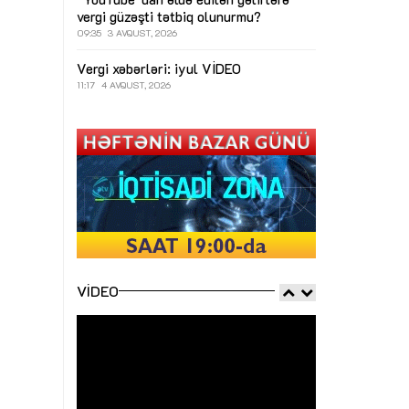
vergi güzəşti tətbiq olunurmu?
09:35
3 AVQUST, 2026
Vergi xəbərləri: iyul
VİDEO
11:17
4 AVQUST, 2026
VIDEO