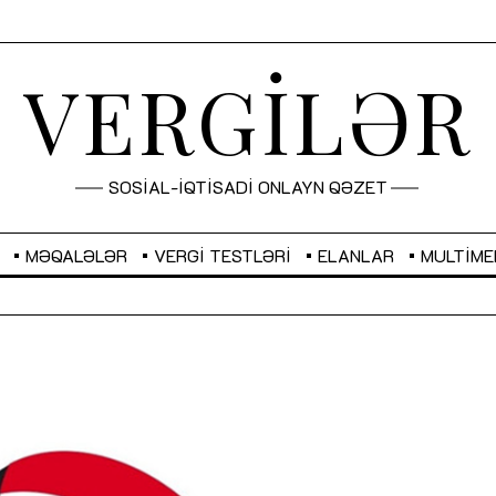
VERGİLƏR
SOSİAL-İQTİSADİ ONLAYN QƏZET
MƏQALƏLƏR
VERGI TESTLƏRI
ELANLAR
MULTIME
GBP
2,2873
RUB
2,0816
Sahibkarlıq fəaliyyəti üçün inklüziv
“Düzgün kommunikasiyanın
imkanlar yaradan vergi təşviqləri
real iş və sistemli fəaliyyə
MƏQALƏ
MÜSAHİBƏ