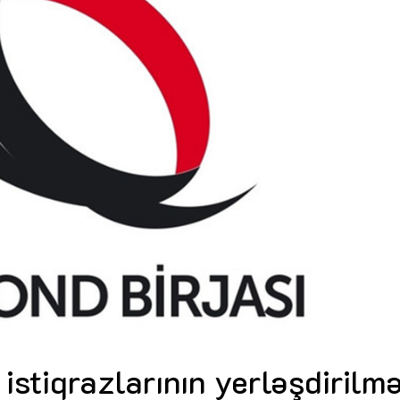
Dünya iqtisadiyyatında vergi
Nicat İmanov: "Vergi qanunv
siyasətinin imperativləri
MƏQALƏ
dəyişikliklər sahibkarlıq m
yaxşılaşdırılmasına xidmət 
MÜSAHİBƏ
Əvəz Quliyev: “Yumşaq keçid
sayəsində aparılmış islahatın nəticələri
qorunub saxlanılacaq”
MÜSAHİBƏ
Aytən Kərimova: “Məqsədi
inklüziv iş mühiti yaratmaq
öyrənən komanda formalaş
Maliyyə planlaması prizmasında
MÜSAHİBƏ
büdcəyə baxış
MƏQALƏ
Azərbaycanda dövlət-özəl 
Gülminə Məlikzadə: “Azərbaycan
çərçivəsində həyata keçirilə
Bacarıqlar Akseleratoru” ixtisaslaşmış
layihə
VİDEO
kadrların hazırlanmasını hədəfləyir”
Aydın Hüseynov: “Əsrin mü
Azərbaycanın iqtisadi suve
təmin edən əsas dayaqlard
MÜSAHİBƏ
 istiqrazlarının yerləşdirilmə