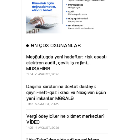
ƏN ÇOX OXUNANLAR
Məşğulluqda yeni hədəflər: risk əsaslı
elektron audit, çevik iş rejimi...
MÜSAHİBƏ
12:54
6 AVQUST, 2026
Daşıma xərclərinə dövlət dəstəyi:
qeyri-neft-qaz ixracı və Naxçıvan üçün
yeni imkanlar
MƏQALƏ
11:59
5 AVQUST, 2026
Vergi ödəyicilərinə xidmət mərkəzləri
VİDEO
14:25
4 AVQUST, 2026
“YouTube”dan əldə edilən gəlirlərə