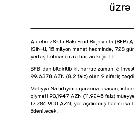
üzrə 
Aprelin 28-də Bakı Fond Birjasında (BFB)
ISIN-li, 15 milyon manat həcmində, 728 gün
yerləşdirilməsi üzrə hərrac keçirilib.
BFB-dən bildirilib ki, hərrac zamanı 6 inve
99,6378 AZN (8,2 faiz) olan 9 sifariş təqdi
Maliyyə Nazirliyinin qərarına əsasən, isti
qiyməti 93,1947 AZN (11,9245 faiz) müəyyən
17.286.900 AZN, yerləşdirilmiş həcmi isə 15
ödəniləcək.