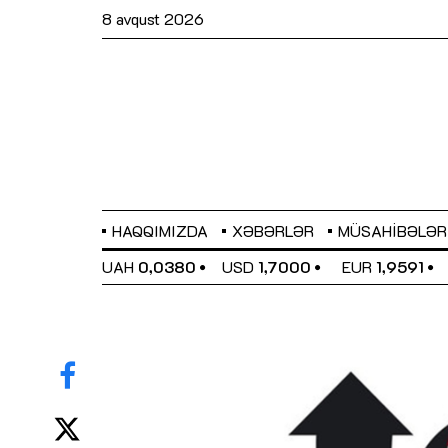
8 avqust 2026
HAQQIMIZDA
XƏBƏRLƏR
MÜSAHIBƏLƏR
EL
0,6489
UAH
0,0380
USD
1,7000
EUR
1,9591