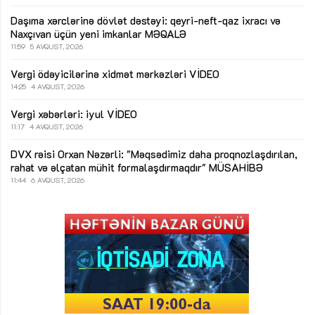
Daşıma xərclərinə dövlət dəstəyi: qeyri-neft-qaz ixracı və
Naxçıvan üçün yeni imkanlar
MƏQALƏ
11:59
5 AVQUST, 2026
Vergi ödəyicilərinə xidmət mərkəzləri
VİDEO
14:25
4 AVQUST, 2026
Vergi xəbərləri: iyul
VİDEO
11:17
4 AVQUST, 2026
DVX rəisi Orxan Nəzərli: "Məqsədimiz daha proqnozlaşdırılan,
rahat və əlçatan mühit formalaşdırmaqdır"
MÜSAHİBƏ
11:44
6 AVQUST, 2026