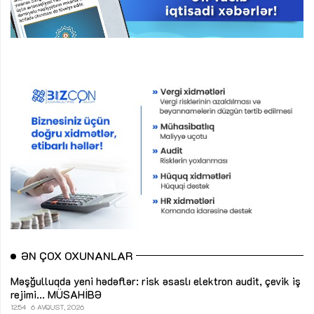
ƏN ÇOX OXUNANLAR
Məşğulluqda yeni hədəflər: risk əsaslı elektron audit, çevik iş
rejimi...
MÜSAHİBƏ
12:54
6 AVQUST, 2026