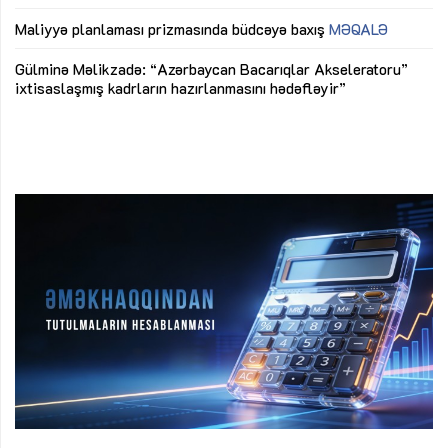
ya
M
Maliyyə planlaması prizmasında büdcəyə baxış
MƏQALƏ
Az
Gülminə Məlikzadə: “Azərbaycan Bacarıqlar Akseleratoru”
ke
ixtisaslaşmış kadrların hazırlanmasını hədəfləyir”
Ay
su