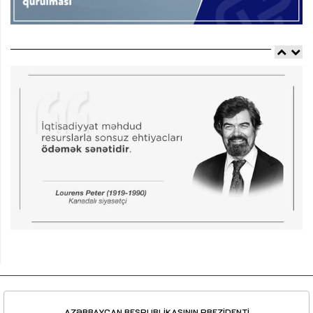
AZƏRBAYCAN RESPUBLİKASININ PREZİDENTİ