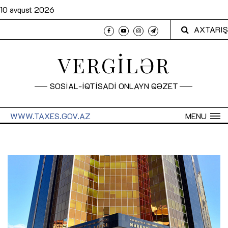
10 avqust 2026
AXTARIŞ
VERGİLƏR
SOSİAL-İQTİSADİ ONLAYN QƏZET
WWW.TAXES.GOV.AZ
MENU