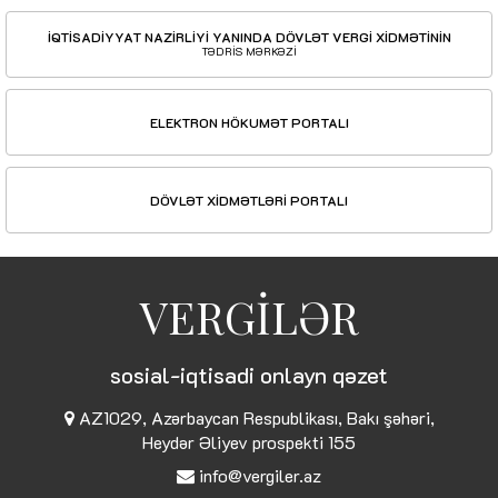
İQTİSADİYYAT NAZİRLİYİ YANINDA DÖVLƏT VERGİ XİDMƏTİNİN
TƏDRİS MƏRKƏZİ
ELEKTRON HÖKUMƏT PORTALI
DÖVLƏT XİDMƏTLƏRİ PORTALI
VERGİLƏR
sosial-iqtisadi onlayn qəzet
AZ1029, Azərbaycan Respublikası, Bakı şəhəri,
Heydər Əliyev prospekti 155
info@vergiler.az