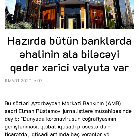
Hazırda bütün banklarda
əhalinin ala biləcəyi
qədər xarici valyuta var
11 MART 2020 16:07
Bu sözləri Azərbaycan Mərkəzi Bankının (AMB)
sədri Elman Rüstəmov jurnalistlərə müsahibəsində
deyib: "Dünyada koronavirusun coğrafiyasının
genişlənməsi, qlobal iqtisadi proseslərdə -
ticarətdə, iqtisadi artımda baş verənlər və