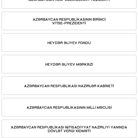
AZƏRBAYCAN RESPUBLİKASININ BİRİNCİ
VİTSE-PREZİDENTİ
HEYDƏR ƏLİYEV FONDU
HEYDƏR ƏLİYEV MƏRKƏZİ
AZƏRBAYCAN RESPUBLİKASI NAZİRLƏR KABİNETİ
AZƏRBAYCAN RESPUBLİKASININ MİLLİ MƏCLİSİ
AZƏRBAYCAN RESPUBLİKASI İQTİSADİYYAT NAZİRLİYİ YANINDA
DÖVLƏT VERGİ XİDMƏTİ