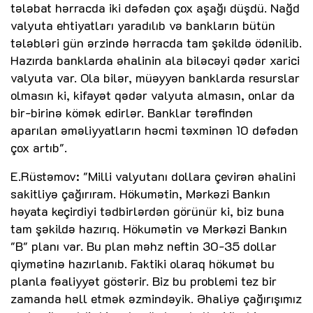
tələbat hərracda iki dəfədən çox aşağı düşdü. Nağd
valyuta ehtiyatları yaradılıb və bankların bütün
tələbləri gün ərzində hərracda tam şəkildə ödənilib.
Hazırda banklarda əhalinin ala biləcəyi qədər xarici
valyuta var. Ola bilər, müəyyən banklarda resurslar
olmasın ki, kifayət qədər valyuta almasın, onlar da
bir-birinə kömək edirlər. Banklar tərəfindən
aparılan əməliyyatların həcmi təxminən 10 dəfədən
çox artıb".
E.Rüstəmov: "Milli valyutanı dollara çevirən əhalini
sakitliyə çağırıram. Hökumətin, Mərkəzi Bankın
həyata keçirdiyi tədbirlərdən görünür ki, biz buna
tam şəkildə hazırıq. Hökumətin və Mərkəzi Bankın
"B" planı var. Bu plan məhz neftin 30-35 dollar
qiymətinə hazırlanıb. Faktiki olaraq hökumət bu
planla fəaliyyət göstərir. Biz bu problemi tez bir
zamanda həll etmək əzmindəyik. Əhaliyə çağırışımız