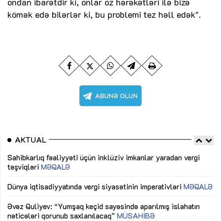
ondan ibarətdir ki, onlar öz hərəkətləri ilə bizə
kömək edə bilərlər ki, bu problemi tez həll edək".
AKTUAL
Sahibkarlıq fəaliyyəti üçün inklüziv imkanlar yaradan vergi
“D
təşviqləri
MƏQALƏ
fə
lıq
Dünya iqtisadiyyatında vergi siyasətinin imperativləri
MƏQALƏ
Ni
mü
Əvəz Quliyev: “Yumşaq keçid sayəsində aparılmış islahatın
nəticələri qorunub saxlanılacaq”
MÜSAHİBƏ
Ay