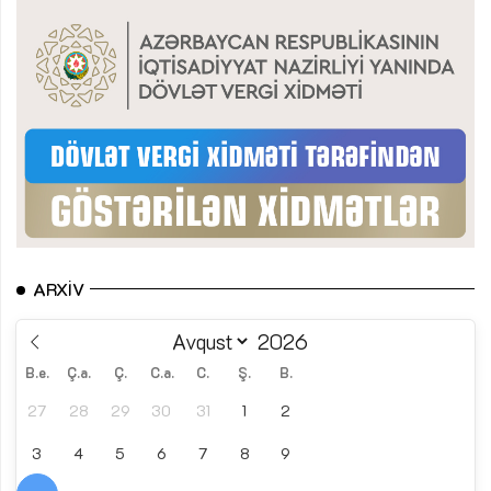
ARXIV
B.e.
Ç.a.
Ç.
C.a.
C.
Ş.
B.
27
28
29
30
31
1
2
3
4
5
6
7
8
9