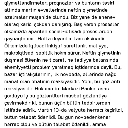
qiymətləndirmələr, proqnozlar və bunların təsiri
altında martın əvvəllərində neftin qiymətində
azalmalar müşahidə olundu. Biz yenə də ənənəvi
olaraq xarici şokdan danışırıq. Baş verən proseslər
ölkəmizdə aparılan sosial-iqtisadi proseslərdən
qaynaqlanmır. Hətta deyərdim tam əksinədir.
Ölkəmizdə iqtisadi inkişaf sürətlənir, maliyyə,
makroiqtisadi sabitlik hökm sürür. Neftin qiymətinin
düşməsi ölkənin nə ticarət, nə tədiyyə balansında
əhəmiyyətli problem yaratmaq iqtidarında deyil. Bu,
bazar iştirakçılarının, ilk növbədə, əllərində nağd
manat olan əhalinin reaksiyasıdır. Yəni, bu gözlənti
reaksiyasıdır. Hökumətin, Mərkəzi Bankın əsas
gördüyü iş bu gözləntiləri müsbət gözləntiyə
çevirməkdir ki, bunun üçün bütün tədbirlərdən
istifadə edirik. Martın 10-da valyuta hərracı keçirildi,
bütün tələbat ödənildi. Bu gün növbədənkənar
hərrac oldu və bütün tələbat ödənildi, amma