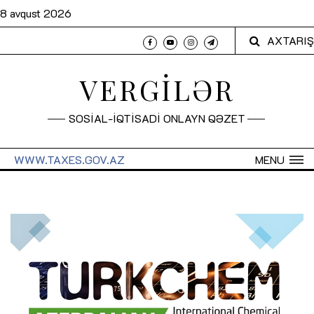
8 avqust 2026
AXTARIŞ
VERGİLƏR
SOSİAL-İQTİSADİ ONLAYN QƏZET
WWW.TAXES.GOV.AZ
MENU