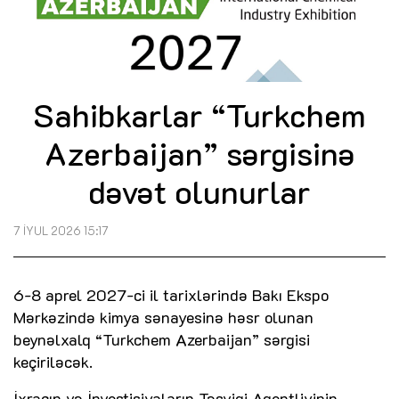
Sahibkarlar “Turkchem
Azerbaijan” sərgisinə
dəvət olunurlar
7 İYUL 2026 15:17
6-8 aprel 2027-ci il tarixlərində Bakı Ekspo
Mərkəzində kimya sənayesinə həsr olunan
beynəlxalq “Turkchem Azerbaijan” sərgisi
keçiriləcək.
İxracın və İnvestisiyaların Təşviqi Agentliyinin