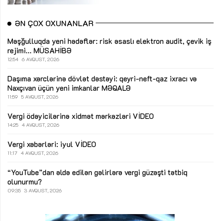
ƏN ÇOX OXUNANLAR
Məşğulluqda yeni hədəflər: risk əsaslı elektron audit, çevik iş
rejimi...
MÜSAHİBƏ
12:54
6 AVQUST, 2026
Daşıma xərclərinə dövlət dəstəyi: qeyri-neft-qaz ixracı və
Naxçıvan üçün yeni imkanlar
MƏQALƏ
11:59
5 AVQUST, 2026
Vergi ödəyicilərinə xidmət mərkəzləri
VİDEO
14:25
4 AVQUST, 2026
Vergi xəbərləri: iyul
VİDEO
11:17
4 AVQUST, 2026
“YouTube”dan əldə edilən gəlirlərə vergi güzəşti tətbiq
olunurmu?
09:35
3 AVQUST, 2026