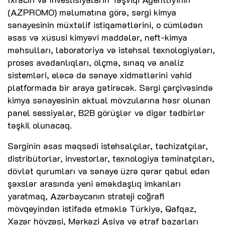
(AZPROMO) məlumatına görə, sərgi kimya
sənayesinin müxtəlif istiqamətlərini, o cümlədən
əsas və xüsusi kimyəvi maddələr, neft-kimya
məhsulları, laboratoriya və istehsal texnologiyaları,
proses avadanlıqları, ölçmə, sınaq və analiz
sistemləri, eləcə də sənaye xidmətlərini vahid
platformada bir araya gətirəcək. Sərgi çərçivəsində
kimya sənayesinin aktual mövzularına həsr olunan
panel sessiyalar, B2B görüşlər və digər tədbirlər
təşkil olunacaq.
Sərginin əsas məqsədi istehsalçılar, təchizatçılar,
distribütorlar, investorlar, texnologiya təminatçıları,
dövlət qurumları və sənaye üzrə qərar qəbul edən
şəxslər arasında yeni əməkdaşlıq imkanları
yaratmaq, Azərbaycanın strateji coğrafi
mövqeyindən istifadə etməklə Türkiyə, Qafqaz,
Xəzər hövzəsi, Mərkəzi Asiya və ətraf bazarları