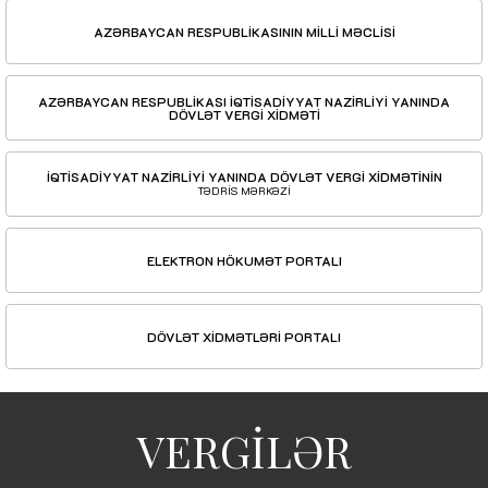
AZƏRBAYCAN RESPUBLİKASININ MİLLİ MƏCLİSİ
AZƏRBAYCAN RESPUBLİKASI İQTİSADİYYAT NAZİRLİYİ YANINDA
DÖVLƏT VERGİ XİDMƏTİ
İQTİSADİYYAT NAZİRLİYİ YANINDA DÖVLƏT VERGİ XİDMƏTİNİN
TƏDRİS MƏRKƏZİ
ELEKTRON HÖKUMƏT PORTALI
DÖVLƏT XİDMƏTLƏRİ PORTALI
VERGİLƏR