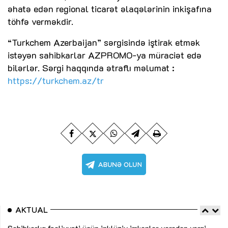
əhatə edən regional ticarət əlaqələrinin inkişafına
töhfə verməkdir.
“Turkchem Azerbaijan” sərgisində iştirak etmək
istəyən sahibkarlar AZPROMO-ya müraciət edə
bilərlər. Sərgi haqqında ətraflı məlumat :
https://turkchem.az/tr
AKTUAL