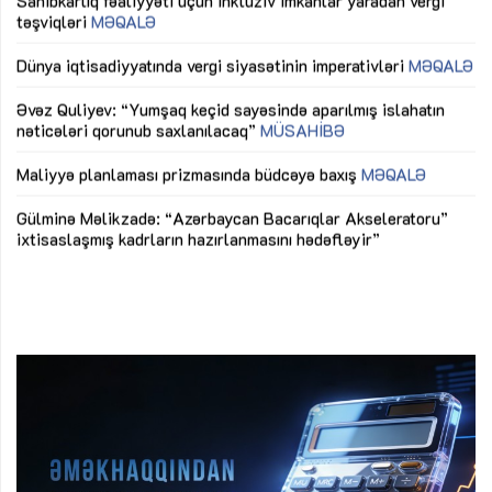
Sahibkarlıq fəaliyyəti üçün inklüziv imkanlar yaradan vergi
“D
təşviqləri
MƏQALƏ
fə
lıq
Dünya iqtisadiyyatında vergi siyasətinin imperativləri
MƏQALƏ
Ni
mü
Əvəz Quliyev: “Yumşaq keçid sayəsində aparılmış islahatın
nəticələri qorunub saxlanılacaq”
MÜSAHİBƏ
Ay
ya
M
Maliyyə planlaması prizmasında büdcəyə baxış
MƏQALƏ
Az
Gülminə Məlikzadə: “Azərbaycan Bacarıqlar Akseleratoru”
ke
ixtisaslaşmış kadrların hazırlanmasını hədəfləyir”
Ay
su