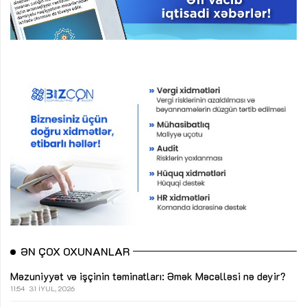
ƏN ÇOX OXUNANLAR
Məzuniyyət və işçinin təminatları: Əmək Məcəlləsi nə deyir?
11:54
31 İYUL, 2026