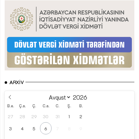
ARXIV
B.e.
Ç.a.
Ç.
C.a.
C.
Ş.
B.
27
28
29
30
31
1
2
3
4
5
6
7
8
9