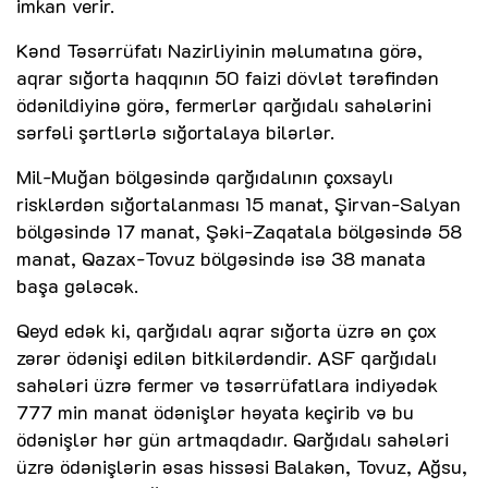
imkan verir.
Kənd Təsərrüfatı Nazirliyinin məlumatına görə,
aqrar sığorta haqqının 50 faizi dövlət tərəfindən
ödənildiyinə görə, fermerlər qarğıdalı sahələrini
sərfəli şərtlərlə sığortalaya bilərlər.
Mil-Muğan bölgəsində qarğıdalının çoxsaylı
risklərdən sığortalanması 15 manat, Şirvan-Salyan
bölgəsində 17 manat, Şəki-Zaqatala bölgəsində 58
manat, Qazax-Tovuz bölgəsində isə 38 manata
başa gələcək.
Qeyd edək ki, qarğıdalı aqrar sığorta üzrə ən çox
zərər ödənişi edilən bitkilərdəndir. ASF qarğıdalı
sahələri üzrə fermer və təsərrüfatlara indiyədək
777 min manat ödənişlər həyata keçirib və bu
ödənişlər hər gün artmaqdadır. Qarğıdalı sahələri
üzrə ödənişlərin əsas hissəsi Balakən, Tovuz, Ağsu,