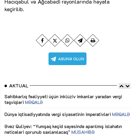
Hacıqabul və Ağcabədi rayonlarında həyata
keçirilib.
AKTUAL
Sahibkarlıq fəaliyyəti üçün inklüziv imkanlar yaradan vergi
“D
təşviqləri
MƏQALƏ
fə
lıq
Dünya iqtisadiyyatında vergi siyasətinin imperativləri
MƏQALƏ
Ni
mü
Əvəz Quliyev: “Yumşaq keçid sayəsində aparılmış islahatın
nəticələri qorunub saxlanılacaq”
MÜSAHİBƏ
Ay