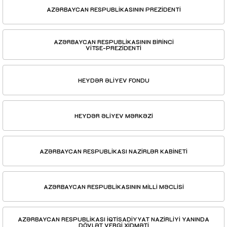
AZƏRBAYCAN RESPUBLİKASININ PREZİDENTİ
AZƏRBAYCAN RESPUBLİKASININ BİRİNCİ
VİTSE-PREZİDENTİ
HEYDƏR ƏLİYEV FONDU
HEYDƏR ƏLİYEV MƏRKƏZİ
AZƏRBAYCAN RESPUBLİKASI NAZİRLƏR KABİNETİ
AZƏRBAYCAN RESPUBLİKASININ MİLLİ MƏCLİSİ
AZƏRBAYCAN RESPUBLİKASI İQTİSADİYYAT NAZİRLİYİ YANINDA
DÖVLƏT VERGİ XİDMƏTİ