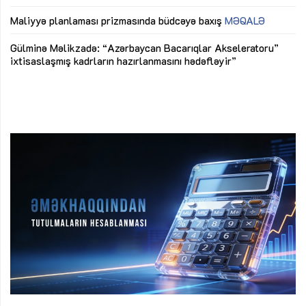
ya
M
Maliyyə planlaması prizmasında büdcəyə baxış
MƏQALƏ
Az
Gülminə Məlikzadə: “Azərbaycan Bacarıqlar Akseleratoru”
ke
ixtisaslaşmış kadrların hazırlanmasını hədəfləyir”
Ay
su