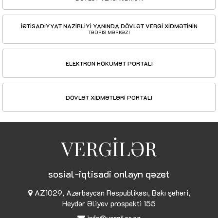
İQTİSADİYYAT NAZİRLİYİ YANINDA DÖVLƏT VERGİ XİDMƏTİNİN
TƏDRİS MƏRKƏZİ
ELEKTRON HÖKUMƏT PORTALI
DÖVLƏT XİDMƏTLƏRİ PORTALI
VERGİLƏR
sosial-iqtisadi onlayn qəzet
AZ1029, Azərbaycan Respublikası, Bakı şəhəri,
Heydər Əliyev prospekti 155
info@vergiler.az