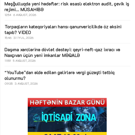
Məşğulluqda yeni hədəflər: risk əsaslı elektron audit, çevik iş
rejimi...
MÜSAHİBƏ
12:54
6 AVQUST, 2026
Torpaqların kateqoriyaları hansı qanunvericilikdə öz əksini
tapıb?
VİDEO
15:46
31 İYUL, 2026
Daşıma xərclərinə dövlət dəstəyi: qeyri-neft-qaz ixracı və
Naxçıvan üçün yeni imkanlar
MƏQALƏ
11:59
5 AVQUST, 2026
“YouTube”dan əldə edilən gəlirlərə vergi güzəşti tətbiq
olunurmu?
09:35
3 AVQUST, 2026