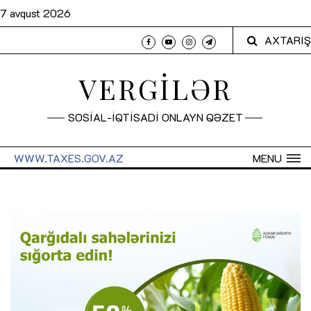
7 avqust 2026
AXTARIŞ
VERGİLƏR
SOSİAL-İQTİSADİ ONLAYN QƏZET
WWW.TAXES.GOV.AZ
MENU