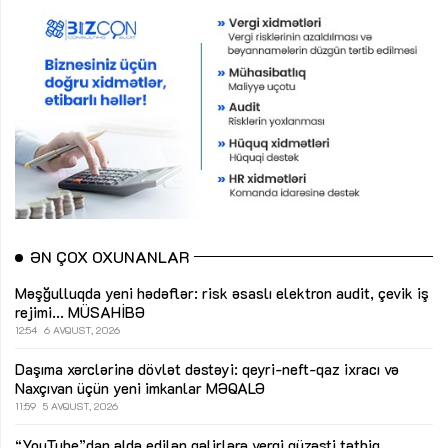
ƏN ÇOX OXUNANLAR
Məşğulluqda yeni hədəflər: risk əsaslı elektron audit, çevik iş
rejimi...
MÜSAHİBƏ
12:54
6 AVQUST, 2026
Daşıma xərclərinə dövlət dəstəyi: qeyri-neft-qaz ixracı və
Naxçıvan üçün yeni imkanlar
MƏQALƏ
11:59
5 AVQUST, 2026
“YouTube”dan əldə edilən gəlirlərə vergi güzəşti tətbiq