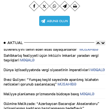
AKTUAL
Sahibkarlıq fəaliyyəti üçün inklüziv imkanlar yaradan vergi
“D
təşviqləri
MƏQALƏ
fə
lıq
Dünya iqtisadiyyatında vergi siyasətinin imperativləri
MƏQALƏ
Ni
mü
Əvəz Quliyev: “Yumşaq keçid sayəsində aparılmış islahatın
nəticələri qorunub saxlanılacaq”
MÜSAHİBƏ
Ay
ya
M
Maliyyə planlaması prizmasında büdcəyə baxış
MƏQALƏ
Az
Gülminə Məlikzadə: “Azərbaycan Bacarıqlar Akseleratoru”
ke
ixtisaslaşmış kadrların hazırlanmasını hədəfləyir”