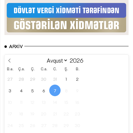
ARXIV
B.e.
Ç.a.
Ç.
C.a.
C.
Ş.
B.
27
28
29
30
31
1
2
3
4
5
6
7
8
9
10
11
12
13
14
15
16
17
18
19
20
21
22
23
24
25
26
27
28
29
30