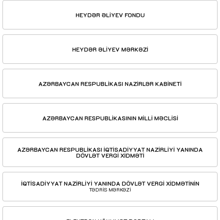
HEYDƏR ƏLİYEV FONDU
HEYDƏR ƏLİYEV MƏRKƏZİ
AZƏRBAYCAN RESPUBLİKASI NAZİRLƏR KABİNETİ
AZƏRBAYCAN RESPUBLİKASININ MİLLİ MƏCLİSİ
AZƏRBAYCAN RESPUBLİKASI İQTİSADİYYAT NAZİRLİYİ YANINDA
DÖVLƏT VERGİ XİDMƏTİ
İQTİSADİYYAT NAZİRLİYİ YANINDA DÖVLƏT VERGİ XİDMƏTİNİN
TƏDRİS MƏRKƏZİ