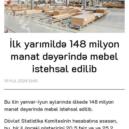
İlk yarımildə 148 milyon
manat dəyərində mebel
istehsal edilib
19 İYUL 2024 10:49
Bu ilin yanvar-iyun aylarında ölkədə 148 milyon
manat dəyərində mebel istehsal edilib.
Dövlət Statistika Komitəsinin hesabatına əsasən,
bu, bir il öncəki göstəricini 20,5 faiz və ya 25,2