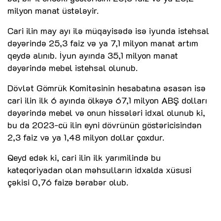
milyon manat üstələyir.
Cari ilin may ayı ilə müqayisədə isə iyunda istehsal
dəyərində 25,3 faiz və ya 7,1 milyon manat artım
qeydə alınıb. İyun ayında 35,1 milyon manat
dəyərində mebel istehsal olunub.
Dövlət Gömrük Komitəsinin hesabatına əsasən isə
cari ilin ilk 6 ayında ölkəyə 67,1 milyon ABŞ dolları
dəyərində mebel və onun hissələri idxal olunub ki,
bu da 2023-cü ilin eyni dövrünün göstəricisindən
2,3 faiz və ya 1,48 milyon dollar çoxdur.
Qeyd edək ki, cari ilin ilk yarımilində bu
kateqoriyadan olan məhsulların idxalda xüsusi
çəkisi 0,76 faizə bərabər olub.