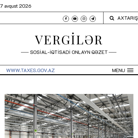
7 avqust 2026
AXTARIŞ
VERGİLƏR
SOSİAL-İQTİSADİ ONLAYN QƏZET
WWW.TAXES.GOV.AZ
MENU