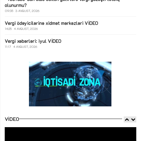
olunurmu?
09:35
3 AVQUST, 2026
Vergi ödəyicilərinə xidmət mərkəzləri
VİDEO
14:25
4 AVQUST, 2026
Vergi xəbərləri: iyul
VİDEO
11:17
4 AVQUST, 2026
VIDEO