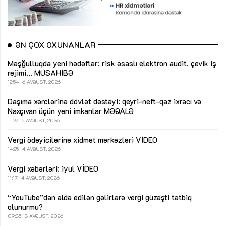
ƏN ÇOX OXUNANLAR
Məşğulluqda yeni hədəflər: risk əsaslı elektron audit, çevik iş
rejimi...
MÜSAHİBƏ
12:54
6 AVQUST, 2026
Daşıma xərclərinə dövlət dəstəyi: qeyri-neft-qaz ixracı və
Naxçıvan üçün yeni imkanlar
MƏQALƏ
11:59
5 AVQUST, 2026
Vergi ödəyicilərinə xidmət mərkəzləri
VİDEO
14:25
4 AVQUST, 2026
Vergi xəbərləri: iyul
VİDEO
11:17
4 AVQUST, 2026
“YouTube”dan əldə edilən gəlirlərə vergi güzəşti tətbiq
olunurmu?
09:35
3 AVQUST, 2026