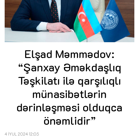
Elşad Məmmədov:
“Şanxay Əməkdaşlıq
Təşkilatı ilə qarşılıqlı
münasibətlərin
dərinləşməsi olduqca
önəmlidir”
4 İYUL 2024 12:05