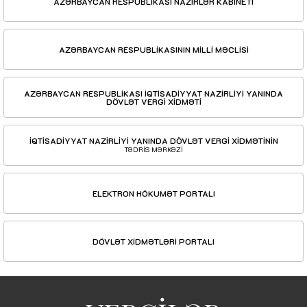
AZƏRBAYCAN RESPUBLİKASI NAZİRLƏR KABİNETİ
AZƏRBAYCAN RESPUBLİKASININ MİLLİ MƏCLİSİ
AZƏRBAYCAN RESPUBLİKASI İQTİSADİYYAT NAZİRLİYİ YANINDA
DÖVLƏT VERGİ XİDMƏTİ
İQTİSADİYYAT NAZİRLİYİ YANINDA DÖVLƏT VERGİ XİDMƏTİNİN
TƏDRİS MƏRKƏZİ
ELEKTRON HÖKUMƏT PORTALI
DÖVLƏT XİDMƏTLƏRİ PORTALI