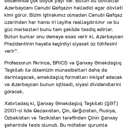
sistemində çox böyük payı var. Bütün bu dövlətlər
Azərbaycanı Cənubi Qafqazın həlledici açar dövləti
kimi görür. Bizim iştirakımız olmadan Cənubi Qafqaz
üzərindən hər hansı iri layihə reallaşdırılmır və bu
güc mərkəzləri bunu tam şəkildə təsdiq edirlər.
Bütün bunlar onu deməyə əsas verir ki, Azərbaycan
Prezidentinin həyata keçirdiyi siyasət öz töhfəsini
verir”.
Professorun fikrincə, BRICS və Şanxay Əməkdaşlıq
Təşkilatı ilə ölkəmizin münasibətləri daha da
dərinləşəcək, əməkdaşlıq formatları inkişaf edəcək
və Azərbaycan bunun iqtisadi, siyasi dividendlərini
görəcək.
Xatırladaq ki, Şanxay Əməkdaşlıq Təşkilatı (ŞƏT)
2001-ci ildə Qazaxıstan, Çin, Qırğızıstan, Rusiya,
Özbəkistan və Tacikistan tərəfindən Çinin Şanxay
şəhərində təsis olunub. Bu mötəbər qurumla