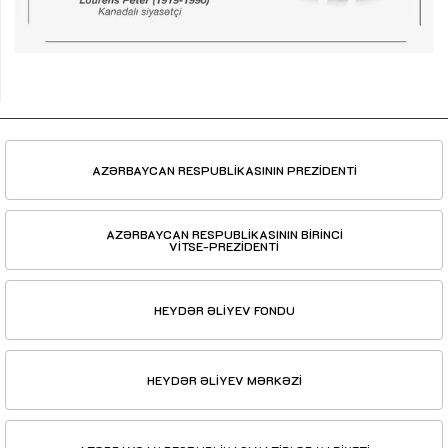
AZƏRBAYCAN RESPUBLİKASININ PREZİDENTİ
AZƏRBAYCAN RESPUBLİKASININ BİRİNCİ
VİTSE-PREZİDENTİ
HEYDƏR ƏLİYEV FONDU
HEYDƏR ƏLİYEV MƏRKƏZİ