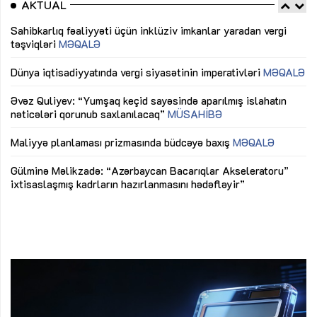
AKTUAL
Sahibkarlıq fəaliyyəti üçün inklüziv imkanlar yaradan vergi
“D
təşviqləri
MƏQALƏ
fə
lıq
Dünya iqtisadiyyatında vergi siyasətinin imperativləri
MƏQALƏ
Ni
mü
Əvəz Quliyev: “Yumşaq keçid sayəsində aparılmış islahatın
nəticələri qorunub saxlanılacaq”
MÜSAHİBƏ
Ay
ya
M
Maliyyə planlaması prizmasında büdcəyə baxış
MƏQALƏ
Az
Gülminə Məlikzadə: “Azərbaycan Bacarıqlar Akseleratoru”
ke
ixtisaslaşmış kadrların hazırlanmasını hədəfləyir”
Ay
su