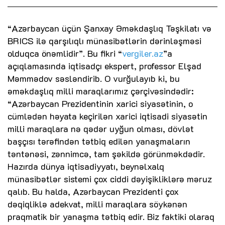
“Azərbaycan üçün Şanxay Əməkdaşlıq Təşkilatı və
BRICS ilə qarşılıqlı münasibətlərin dərinləşməsi
olduqca önəmlidir”. Bu fikri “
vergiler.az
”a
açıqlamasında iqtisadçı ekspert, professor Elşad
Məmmədov səsləndirib. O vurğulayıb ki, bu
əməkdaşlıq milli maraqlarımız çərçivəsindədir:
“Azərbaycan Prezidentinin xarici siyasətinin, o
cümlədən həyata keçirilən xarici iqtisadi siyasətin
milli maraqlara nə qədər uyğun olması, dövlət
başçısı tərəfindən tətbiq edilən yanaşmaların
təntənəsi, zənnimcə, tam şəkildə görünməkdədir.
Hazırda dünya iqtisadiyyatı, beynəlxalq
münasibətlər sistemi çox ciddi dəyişikliklərə məruz
qalıb. Bu halda, Azərbaycan Prezidenti çox
dəqiqliklə adekvat, milli maraqlara söykənən
praqmatik bir yanaşma tətbiq edir. Biz faktiki olaraq