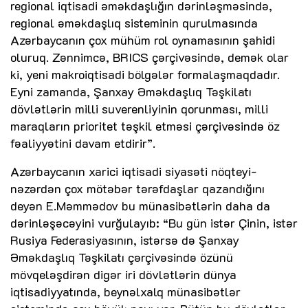
regional iqtisadi əməkdaşlığın dərinləşməsində,
regional əməkdaşlıq sisteminin qurulmasında
Azərbaycanın çox mühüm rol oynamasının şahidi
oluruq. Zənnimcə, BRICS çərçivəsində, demək olar
ki, yeni makroiqtisadi bölgələr formalaşmaqdadır.
Eyni zamanda, Şanxay Əməkdaşlıq Təşkilatı
dövlətlərin milli suverenliyinin qorunması, milli
maraqların prioritet təşkil etməsi çərçivəsində öz
fəaliyyətini davam etdirir”.
Azərbaycanın xarici iqtisadi siyasəti nöqteyi-
nəzərdən çox mötəbər tərəfdaşlar qazandığını
deyən E.Məmmədov bu münasibətlərin daha da
dərinləşəcəyini vurğulayıb: “Bu gün istər Çinin, istər
Rusiya Federasiyasının, istərsə də Şanxay
Əməkdaşlıq Təşkilatı çərçivəsində özünü
mövqeləşdirən digər iri dövlətlərin dünya
iqtisadiyyatında, beynəlxalq münasibətlər