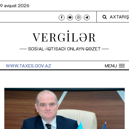
9 avqust 2026
AXTARIŞ
VERGİLƏR
SOSİAL-İQTİSADİ ONLAYN QƏZET
WWW.TAXES.GOV.AZ
MENU