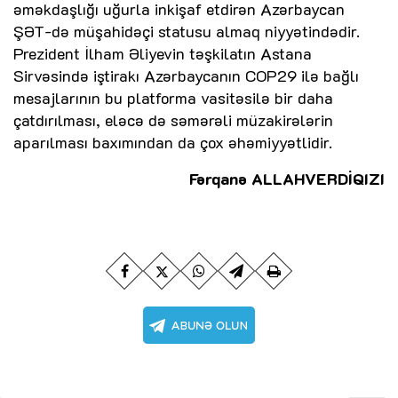
əməkdaşlığı uğurla inkişaf etdirən Azərbaycan
ŞƏT-də müşahidəçi statusu almaq niyyətindədir.
Prezident İlham Əliyevin təşkilatın Astana
Sirvəsində iştirakı Azərbaycanın COP29 ilə bağlı
mesajlarının bu platforma vasitəsilə bir daha
çatdırılması, eləcə də səmərəli müzakirələrin
aparılması baxımından da çox əhəmiyyətlidir.
Fərqanə ALLAHVERDİQIZI