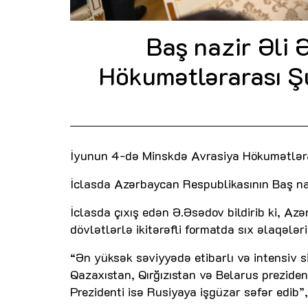
Baş nazir Əli
Hökumətlərarası Şur
İyunun 4-də Minskdə Avrasiya Hökumətləraras
İclasda Azərbaycan Respublikasının Baş naz
İclasda çıxış edən Ə.Əsədov bildirib ki, Azə
dövlətlərlə ikitərəfli formatda sıx əlaqələ
“Ən yüksək səviyyədə etibarlı və intensiv s
Qazaxıstan, Qırğızıstan və Belarus prezide
Prezidenti isə Rusiyaya işgüzar səfər edib”, 