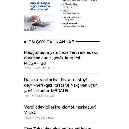
ƏN ÇOX OXUNANLAR
Məşğulluqda yeni hədəflər: risk əsaslı
elektron audit, çevik iş rejimi...
MÜSAHİBƏ
12:54
6 AVQUST, 2026
Daşıma xərclərinə dövlət dəstəyi:
qeyri-neft-qaz ixracı və Naxçıvan üçün
yeni imkanlar
MƏQALƏ
11:59
5 AVQUST, 2026
Vergi ödəyicilərinə xidmət mərkəzləri
VİDEO
14:25
4 AVQUST, 2026
“YouTube”dan əldə edilən gəlirlərə