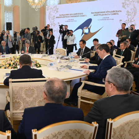
Dünya iqtisadiyyatında vergi
Nicat İmanov: "Vergi qanunv
siyasətinin imperativləri
MƏQALƏ
dəyişikliklər sahibkarlıq m
yaxşılaşdırılmasına xidmət 
MÜSAHİBƏ
Əvəz Quliyev: “Yumşaq keçid
sayəsində aparılmış islahatın nəticələri
qorunub saxlanılacaq”
MÜSAHİBƏ
Aytən Kərimova: “Məqsədi
inklüziv iş mühiti yaratmaq
öyrənən komanda formalaş
Maliyyə planlaması prizmasında
MÜSAHİBƏ
büdcəyə baxış
MƏQALƏ
Azərbaycanda dövlət-özəl 
Gülminə Məlikzadə: “Azərbaycan
çərçivəsində həyata keçirilə
Bacarıqlar Akseleratoru” ixtisaslaşmış
layihə
VİDEO
kadrların hazırlanmasını hədəfləyir”
Aydın Hüseynov: “Əsrin mü
Azərbaycanın iqtisadi suve
təmin edən əsas dayaqlard
MÜSAHİBƏ