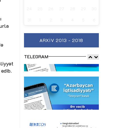
24
25
26
27
28
29
30
ı
31
1
2
3
4
5
6
urla
ARXIV 2013 - 2018
də
TELEGRAM
aliyyət
 edib.