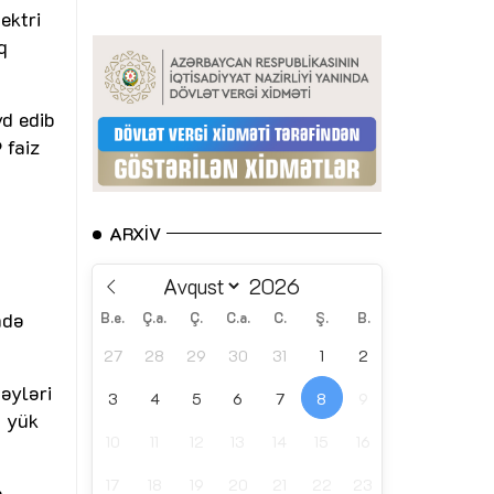
ektri
q
yd edib
 faiz
ARXIV
mdə
B.e.
Ç.a.
Ç.
C.a.
C.
Ş.
B.
27
28
29
30
31
1
2
əyləri
3
4
5
6
7
8
9
ə yük
10
11
12
13
14
15
16
17
18
19
20
21
22
23
n