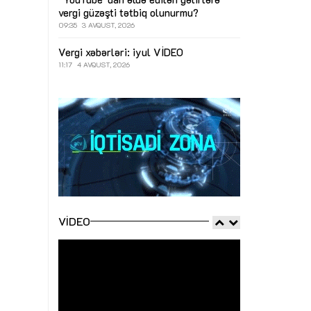
vergi güzəşti tətbiq olunurmu?
09:35
3 AVQUST, 2026
Vergi xəbərləri: iyul
VİDEO
11:17
4 AVQUST, 2026
VIDEO