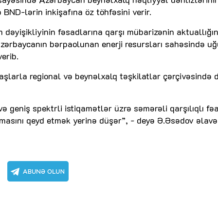
ND-lərin inkişafına öz töhfəsini verir.
 dəyişikliyinin fəsadlarına qarşı mübarizənin aktuallığın
 Azərbaycanın bərpaolunan enerji resursları sahəsində uğ
erib.
aşlarla regional və beynəlxalq təşkilatlar çərçivəsində 
ə geniş spektrli istiqamətlər üzrə səmərəli qarşılıqlı fə
ormasını qeyd etmək yerinə düşər”, - deyə Ə.Əsədov əlavə