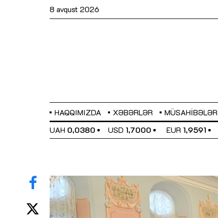
8 avqust 2026
HAQQIMIZDA
XƏBƏRLƏR
MÜSAHIBƏLƏR
EL
0,6489
UAH
0,0380
USD
1,7000
EUR
1,9591