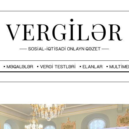
VERGİLƏR
SOSİAL-İQTİSADİ ONLAYN QƏZET
MƏQALƏLƏR
VERGI TESTLƏRI
ELANLAR
MULTIME
GBP
2,2873
RUB
2,0816
Sahibkarlıq fəaliyyəti üçün inklüziv
“Düzgün kommunikasiyanın
imkanlar yaradan vergi təşviqləri
real iş və sistemli fəaliyyə
MƏQALƏ
MÜSAHİBƏ