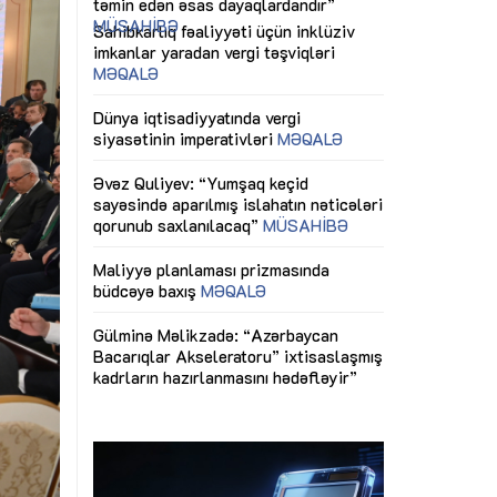
ericiliyinə
Dünya iqtisadiyyatında vergi
Nicat İmanov: "
ühitinin
siyasətinin imperativləri
MƏQALƏ
dəyişikliklər s
edir"
yaxşılaşdırılma
MÜSAHİBƏ
Əvəz Quliyev: “Yumşaq keçid
sayəsində aparılmış islahatın nəticələri
miz daha
qorunub saxlanılacaq”
MÜSAHİBƏ
Aytən Kərimov
, çevik və
inklüziv iş müh
dırmaqdır”
öyrənən komand
Maliyyə planlaması prizmasında
MÜSAHİBƏ
büdcəyə baxış
MƏQALƏ
tərəfdaşlığı
Azərbaycanda d
Gülminə Məlikzadə: “Azərbaycan
n ilk pilot
çərçivəsində hə
Bacarıqlar Akseleratoru” ixtisaslaşmış
layihə
VİDEO
kadrların hazırlanmasını hədəfləyir”
qaviləsi”
Aydın Hüseynov
renliyini
Azərbaycanın iq
andır”
təmin edən əsa
MÜSAHİBƏ