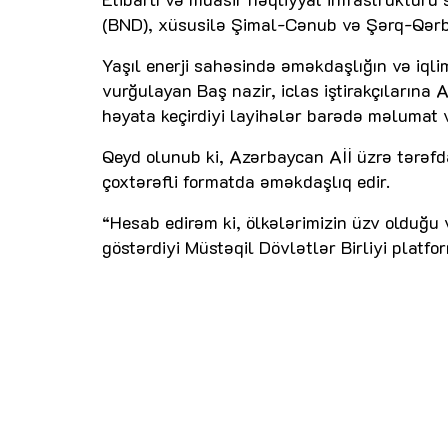
(BND), xüsusilə Şimal-Cənub və Şərq-Qərb B
Yaşıl enerji sahəsində əməkdaşlığın və iqlim
vurğulayan Baş nazir, iclas iştirakçılarına
həyata keçirdiyi layihələr barədə məlumat v
Qeyd olunub ki, Azərbaycan Aİİ üzrə tərəfd
çoxtərəfli formatda əməkdaşlıq edir.
“Hesab edirəm ki, ölkələrimizin üzv olduğu v
göstərdiyi Müstəqil Dövlətlər Birliyi platf