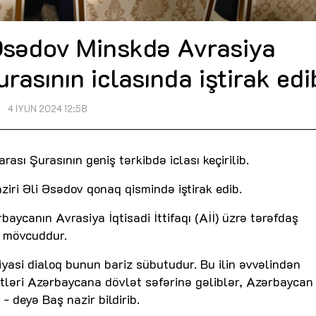
 Əsədov Minskdə Avrasiya
asının iclasında iştirak edi
4 İYUN 2024 12:58
ı Şurasının geniş tərkibdə iclası keçirilib.
iri Əli Əsədov qonaq qismində iştirak edib.
rbaycanın Avrasiya İqtisadi İttifaqı (Aİİ) üzrə tərəfdaş
ri mövcuddur.
iyasi dialoq bunun bariz sübutudur. Bu ilin əvvəlindən
ntləri Azərbaycana dövlət səfərinə gəliblər, Azərbaycan
- deyə Baş nazir bildirib.