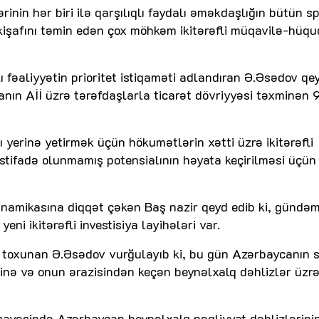
inin hər biri ilə qarşılıqlı faydalı əməkdaşlığın bütün sp
nkişafını təmin edən çox möhkəm ikitərəfli müqavilə-hüqu
lı fəaliyyətin prioritet istiqaməti adlandıran Ə.Əsədov qe
nın Aİİ üzrə tərəfdaşlarla ticarət dövriyyəsi təxminən 9
ını yerinə yetirmək üçün hökumətlərin xətti üzrə ikitərəfli
istifadə olunmamış potensialının həyata keçirilməsi üçün
 dinamikasına diqqət çəkən Baş nazir qeyd edib ki, gündə
ni ikitərəfli investisiya layihələri var.
 toxunan Ə.Əsədov vurğulayıb ki, bu gün Azərbaycanın s
əsinə və onun ərazisindən keçən beynəlxalq dəhlizlər üzr
u sayəsində Azərbaycan beynəlxalq nəqliyyat dəhlizlərini