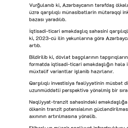
Vurğulanıb ki, Azərbaycanın tərəfdaş ölkələr
üzrə qarşılıqlı münasibətlərin mütərəqqi i
bazası yaradılıb.
İqtisadi-ticari əməkdaşlıq sahəsini qarşılıq
ki, 2023-cü ilin yekunlarına görə Azərbayca
artıb.
Bildirilib ki, dövlət başçılarının tapşırıqlar
formatda iqtisadi-ticari əməkdaşlığın hələ 
müxtəlif variantlar işlənib hazırlanır.
Qarşılıqlı investisiya fəaliyyətinin müsbət
uzunmüddətli perspektivə yönəlmiş bir sıra ye
Nəqliyyat-tranzit sahəsindəki əməkdaşlığa
ölkənin tranzit potensialının gücləndirilm
axınının artırılmasına yönəlib.
Etibarlı və müasir nəqliyyat infrastruktur