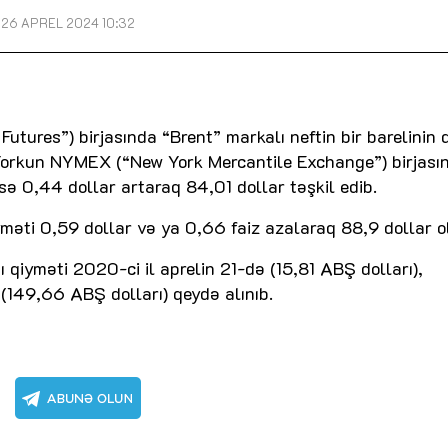
26 APREL 2024 10:32
tures”) birjasında “Brent” markalı neftin bir barelinin 
-Yorkun NYMEX (“New York Mercantile Exchange”) birjası
 isə 0,44 dollar artaraq 84,01 dollar təşkil edib.
iyməti 0,59 dollar və ya 0,66 faiz azalaraq 88,9 dollar o
ı qiyməti 2020-ci il aprelin 21-də (15,81 ABŞ dolları),
(149,66 ABŞ dolları) qeydə alınıb.