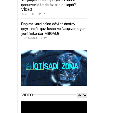
qanunvericilikdə öz əksini tapıb?
VİDEO
15:46
31 İYUL, 2026
Daşıma xərclərinə dövlət dəstəyi:
qeyri-neft-qaz ixracı və Naxçıvan üçün
yeni imkanlar
MƏQALƏ
11:59
5 AVQUST, 2026
VIDEO