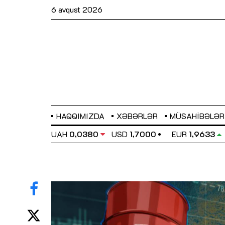
6 avqust 2026
HAQQIMIZDA
XƏBƏRLƏR
MÜSAHIBƏLƏR
EL
0,6486
UAH
0,0380
USD
1,7000
EUR
1,9633