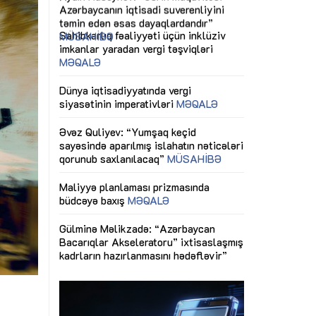
ericiliyinə
Dünya iqtisadiyyatında vergi
Nicat İmanov: "
ühitinin
siyasətinin imperativləri
MƏQALƏ
dəyişikliklər s
edir"
yaxşılaşdırılma
MÜSAHİBƏ
Əvəz Quliyev: “Yumşaq keçid
sayəsində aparılmış islahatın nəticələri
miz daha
qorunub saxlanılacaq”
MÜSAHİBƏ
Aytən Kərimov
, çevik və
inklüziv iş müh
dırmaqdır”
öyrənən komand
Maliyyə planlaması prizmasında
MÜSAHİBƏ
büdcəyə baxış
MƏQALƏ
tərəfdaşlığı
Azərbaycanda d
Gülminə Məlikzadə: “Azərbaycan
n ilk pilot
çərçivəsində hə
Bacarıqlar Akseleratoru” ixtisaslaşmış
layihə
VİDEO
kadrların hazırlanmasını hədəfləyir”
qaviləsi”
Aydın Hüseynov
renliyini
Azərbaycanın iq
andır”
təmin edən əsa
MÜSAHİBƏ