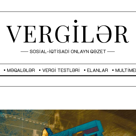
VERGİLƏR
SOSİAL-İQTİSADİ ONLAYN QƏZET
MƏQALƏLƏR
VERGI TESTLƏRI
ELANLAR
MULTIME
GBP
2,2882
RUB
2,1023
Sahibkarlıq fəaliyyəti üçün inklüziv
“Düzgün kommunikasiyanın
imkanlar yaradan vergi təşviqləri
real iş və sistemli fəaliyyə
MƏQALƏ
MÜSAHİBƏ