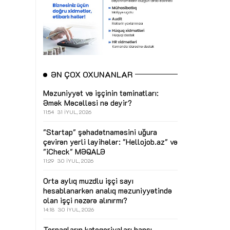
ƏN ÇOX OXUNANLAR
Məzuniyyət və işçinin təminatları:
Əmək Məcəlləsi nə deyir?
11:54
31 İYUL, 2026
"Startap" şəhadətnaməsini uğura
çevirən yerli layihələr: "Hellojob.az" və
"iCheck"
MƏQALƏ
11:29
30 İYUL, 2026
Orta aylıq muzdlu işçi sayı
hesablanarkən analıq məzuniyyətində
olan işçi nəzərə alınırmı?
14:18
30 İYUL, 2026
Torpaqların kateqoriyaları hansı