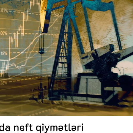
Dünya iqtisadiyyatında vergi
Nicat İmanov: "Vergi qanunv
siyasətinin imperativləri
MƏQALƏ
dəyişikliklər sahibkarlıq m
yaxşılaşdırılmasına xidmət 
MÜSAHİBƏ
Əvəz Quliyev: “Yumşaq keçid
sayəsində aparılmış islahatın nəticələri
qorunub saxlanılacaq”
MÜSAHİBƏ
Aytən Kərimova: “Məqsədi
inklüziv iş mühiti yaratmaq
öyrənən komanda formalaş
Maliyyə planlaması prizmasında
MÜSAHİBƏ
büdcəyə baxış
MƏQALƏ
Azərbaycanda dövlət-özəl 
Gülminə Məlikzadə: “Azərbaycan
çərçivəsində həyata keçirilə
Bacarıqlar Akseleratoru” ixtisaslaşmış
layihə
VİDEO
kadrların hazırlanmasını hədəfləyir”
Aydın Hüseynov: “Əsrin mü
Azərbaycanın iqtisadi suve
təmin edən əsas dayaqlard
MÜSAHİBƏ
da neft qiymətləri