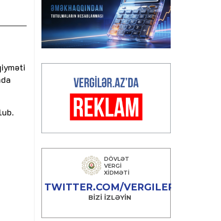
qiyməti
nda
lub.