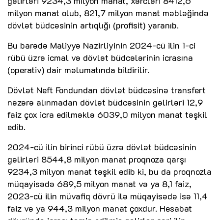
gəlirləri 9234,3 milyon manat, xərcləri 8412,6
milyon manat olub, 821,7 milyon manat məbləğində
dövlət büdcəsinin artıqlığı (profisit) yaranıb.
Bu barədə Maliyyə Nazirliyinin 2024-cü ilin 1-ci
rübü üzrə icmal və dövlət büdcələrinin icrasına
(operativ) dair məlumatında bildirilir.
Dövlət Neft Fondundan dövlət büdcəsinə transfert
nəzərə alınmadan dövlət büdcəsinin gəlirləri 12,9
faiz çox icra edilməklə 6039,0 milyon manat təşkil
edib.
2024-cü ilin birinci rübü üzrə dövlət büdcəsinin
gəlirləri 8544,8 milyon manat proqnoza qarşı
9234,3 milyon manat təşkil edib ki, bu da proqnozla
müqayisədə 689,5 milyon manat və ya 8,1 faiz,
2023-cü ilin müvafiq dövrü ilə müqayisədə isə 11,4
faiz və ya 944,3 milyon manat çoxdur. Hesabat