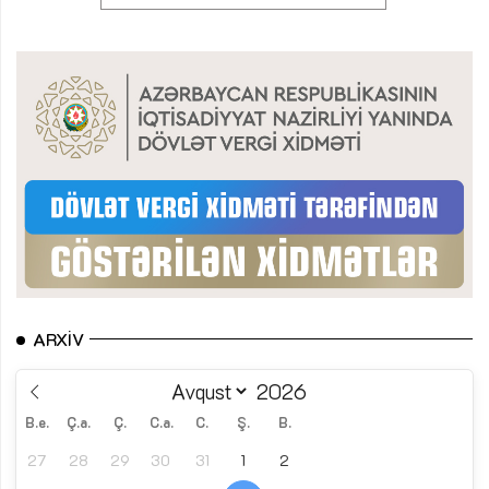
ARXIV
B.e.
Ç.a.
Ç.
C.a.
C.
Ş.
B.
27
28
29
30
31
1
2