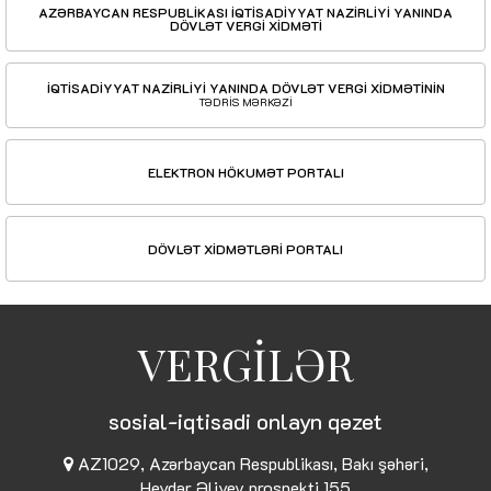
AZƏRBAYCAN RESPUBLİKASI İQTİSADİYYAT NAZİRLİYİ YANINDA
DÖVLƏT VERGİ XİDMƏTİ
İQTİSADİYYAT NAZİRLİYİ YANINDA DÖVLƏT VERGİ XİDMƏTİNİN
TƏDRİS MƏRKƏZİ
ELEKTRON HÖKUMƏT PORTALI
DÖVLƏT XİDMƏTLƏRİ PORTALI
VERGİLƏR
sosial-iqtisadi onlayn qəzet
AZ1029, Azərbaycan Respublikası, Bakı şəhəri,
Heydər Əliyev prospekti 155