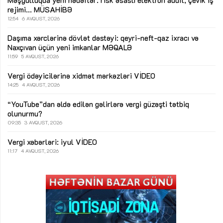
Məşğulluqda yeni hədəflər: risk əsaslı elektron audit, çevik iş
rejimi...
MÜSAHİBƏ
12:54
6 AVQUST, 2026
Daşıma xərclərinə dövlət dəstəyi: qeyri-neft-qaz ixracı və
Naxçıvan üçün yeni imkanlar
MƏQALƏ
11:59
5 AVQUST, 2026
Vergi ödəyicilərinə xidmət mərkəzləri
VİDEO
14:25
4 AVQUST, 2026
“YouTube”dan əldə edilən gəlirlərə vergi güzəşti tətbiq
olunurmu?
09:35
3 AVQUST, 2026
Vergi xəbərləri: iyul
VİDEO
11:17
4 AVQUST, 2026