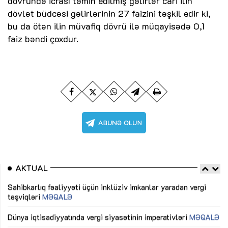
dövründə icrası təmin edilmiş gəlirlər cari ilin
dövlət büdcəsi gəlirlərinin 27 faizini təşkil edir ki,
bu da ötən ilin müvafiq dövrü ilə müqayisədə 0,1
faiz bəndi çoxdur.
AKTUAL
Sahibkarlıq fəaliyyəti üçün inklüziv imkanlar yaradan vergi
“D
təşviqləri
MƏQALƏ
fə
lıq
Dünya iqtisadiyyatında vergi siyasətinin imperativləri
MƏQALƏ
Ni
mü