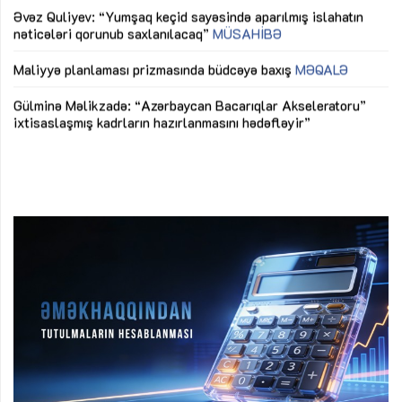
Əvəz Quliyev: “Yumşaq keçid sayəsində aparılmış islahatın
nəticələri qorunub saxlanılacaq”
MÜSAHİBƏ
Ay
ya
M
Maliyyə planlaması prizmasında büdcəyə baxış
MƏQALƏ
Az
Gülminə Məlikzadə: “Azərbaycan Bacarıqlar Akseleratoru”
ke
ixtisaslaşmış kadrların hazırlanmasını hədəfləyir”
Ay
su