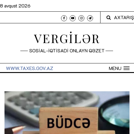
8 avqust 2026
AXTARIŞ
VERGİLƏR
SOSİAL-İQTİSADİ ONLAYN QƏZET
WWW.TAXES.GOV.AZ
MENU