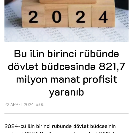
Bu ilin birinci rübündə
dövlət büdcəsində 821,7
milyon manat profisit
yaranıb
23 APREL 2024 16:05
2024-cü ilin birinci rübündə dövlət büdcəsinin