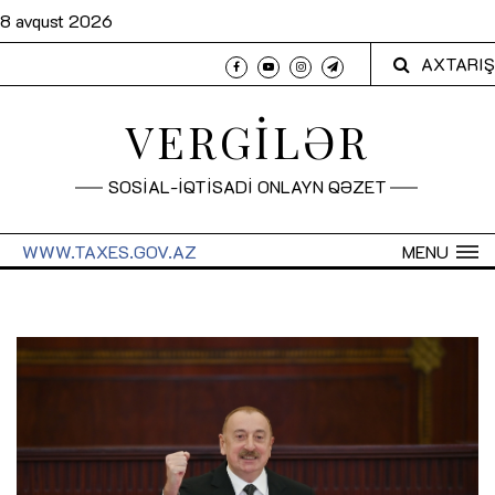
8 avqust 2026
AXTARIŞ
VERGİLƏR
SOSİAL-İQTİSADİ ONLAYN QƏZET
WWW.TAXES.GOV.AZ
MENU