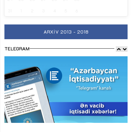
31
1
2
3
4
5
6
ARXIV 2013 - 2018
TELEGRAM