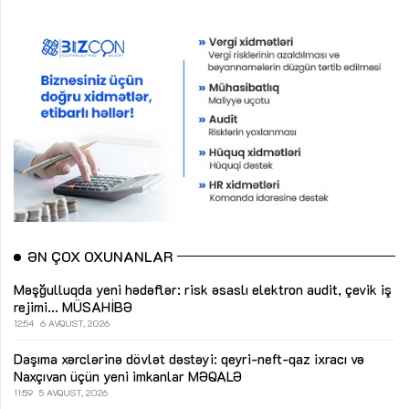
ƏN ÇOX OXUNANLAR
Məşğulluqda yeni hədəflər: risk əsaslı elektron audit, çevik iş
rejimi...
MÜSAHİBƏ
12:54
6 AVQUST, 2026
Daşıma xərclərinə dövlət dəstəyi: qeyri-neft-qaz ixracı və
Naxçıvan üçün yeni imkanlar
MƏQALƏ
11:59
5 AVQUST, 2026