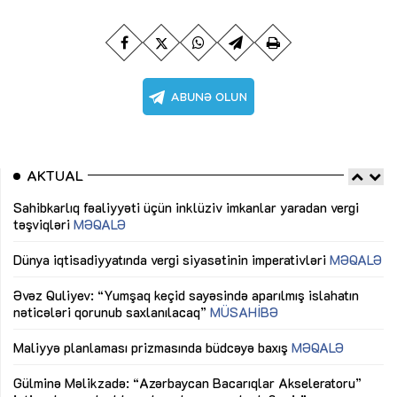
AKTUAL
Sahibkarlıq fəaliyyəti üçün inklüziv imkanlar yaradan vergi
“D
təşviqləri
MƏQALƏ
fə
lıq
Dünya iqtisadiyyatında vergi siyasətinin imperativləri
MƏQALƏ
Ni
mü
Əvəz Quliyev: “Yumşaq keçid sayəsində aparılmış islahatın
nəticələri qorunub saxlanılacaq”
MÜSAHİBƏ
Ay
ya
M
Maliyyə planlaması prizmasında büdcəyə baxış
MƏQALƏ
Az
Gülminə Məlikzadə: “Azərbaycan Bacarıqlar Akseleratoru”