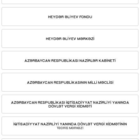
HEYDƏR ƏLİYEV FONDU
HEYDƏR ƏLİYEV MƏRKƏZİ
AZƏRBAYCAN RESPUBLİKASI NAZİRLƏR KABİNETİ
AZƏRBAYCAN RESPUBLİKASININ MİLLİ MƏCLİSİ
AZƏRBAYCAN RESPUBLİKASI İQTİSADİYYAT NAZİRLİYİ YANINDA
DÖVLƏT VERGİ XİDMƏTİ
İQTİSADİYYAT NAZİRLİYİ YANINDA DÖVLƏT VERGİ XİDMƏTİNİN
TƏDRİS MƏRKƏZİ