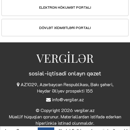
ELEKTRON HÖKUMƏT PORTALI
DÖVLƏT XİDMƏTLƏRİ PORTALI
VERGİLƏR
sosial-iqtisadi onlayn qəzet
AZ1029, Azərbaycan Respublikası, Bakı şəhəri,
Heydər Əliyev prospekti 155
info@vergiler.az
© Copyright 2026
vergiler.az
Müəllif hüquqları qorunur. Materiallardan istifadə edərkən
hiperlinklə istinad olunmalıdır.