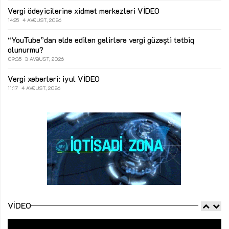
Vergi ödəyicilərinə xidmət mərkəzləri
VİDEO
14:25
4 AVQUST, 2026
“YouTube”dan əldə edilən gəlirlərə vergi güzəşti tətbiq
olunurmu?
09:35
3 AVQUST, 2026
Vergi xəbərləri: iyul
VİDEO
11:17
4 AVQUST, 2026
VIDEO