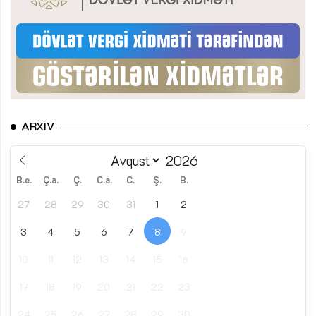
ARXIV
B.e.
Ç.a.
Ç.
C.a.
C.
Ş.
B.
27
28
29
30
31
1
2
3
4
5
6
7
8
9
10
11
12
13
14
15
16
17
18
19
20
21
22
23
24
25
26
27
28
29
30