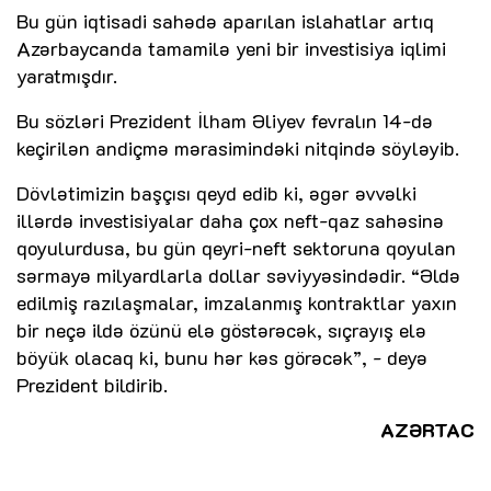
Bu gün iqtisadi sahədə aparılan islahatlar artıq
Azərbaycanda tamamilə yeni bir investisiya iqlimi
yaratmışdır.
Bu sözləri Prezident İlham Əliyev fevralın 14-də
keçirilən andiçmə mərasimindəki nitqində söyləyib.
Dövlətimizin başçısı qeyd edib ki, əgər əvvəlki
illərdə investisiyalar daha çox neft-qaz sahəsinə
qoyulurdusa, bu gün qeyri-neft sektoruna qoyulan
sərmayə milyardlarla dollar səviyyəsindədir. “Əldə
edilmiş razılaşmalar, imzalanmış kontraktlar yaxın
bir neçə ildə özünü elə göstərəcək, sıçrayış elə
böyük olacaq ki, bunu hər kəs görəcək”, - deyə
Prezident bildirib.
AZƏRTAC