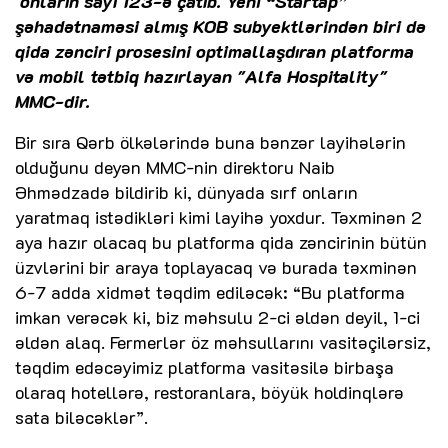
onların sayı 123-ə çatıb. Yeni “Startap”
şəhadətnaməsi almış KOB subyektlərindən biri də
qida zənciri prosesini optimallaşdıran platforma
və mobil tətbiq hazırlayan "Alfa Hospitality"
MMC-dir.
Bir sıra Qərb ölkələrində buna bənzər layihələrin
olduğunu deyən MMC-nin direktoru Naib
Əhmədzadə bildirib ki, dünyada sırf onların
yaratmaq istədikləri kimi layihə yoxdur. Təxminən 2
aya hazır olacaq bu platforma qida zəncirinin bütün
üzvlərini bir araya toplayacaq və burada təxminən
6-7 adda xidmət təqdim ediləcək: “Bu platforma
imkan verəcək ki, biz məhsulu 2-ci əldən deyil, 1-ci
əldən alaq. Fermerlər öz məhsullarını vasitəçilərsiz,
təqdim edəcəyimiz platforma vasitəsilə birbaşa
olaraq hotellərə, restoranlara, böyük holdinqlərə
sata biləcəklər”.