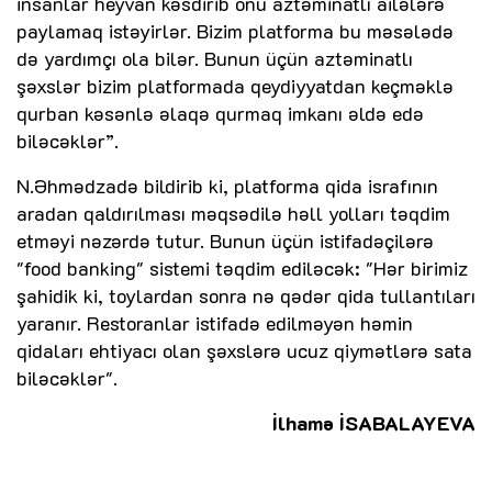
insanlar heyvan kəsdirib onu aztəminatlı ailələrə
paylamaq istəyirlər. Bizim platforma bu məsələdə
də yardımçı ola bilər. Bunun üçün aztəminatlı
şəxslər bizim platformada qeydiyyatdan keçməklə
qurban kəsənlə əlaqə qurmaq imkanı əldə edə
biləcəklər”.
N.Əhmədzadə bildirib ki, platforma qida israfının
aradan qaldırılması məqsədilə həll yolları təqdim
etməyi nəzərdə tutur. Bunun üçün istifadəçilərə
"food banking" sistemi təqdim ediləcək: "Hər birimiz
şahidik ki, toylardan sonra nə qədər qida tullantıları
yaranır. Restoranlar istifadə edilməyən həmin
qidaları ehtiyacı olan şəxslərə ucuz qiymətlərə sata
biləcəklər".
İlhamə İSABALAYEVA