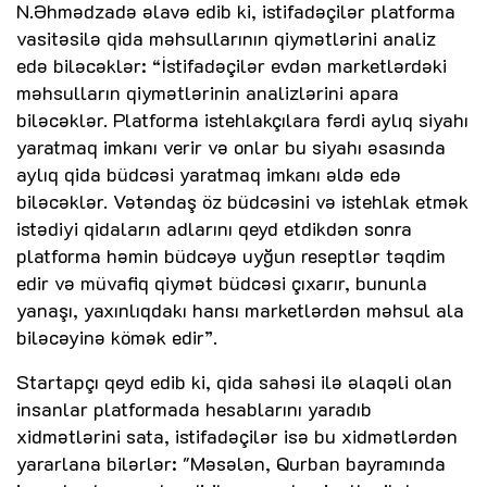
N.Əhmədzadə əlavə edib ki, istifadəçilər platforma
vasitəsilə qida məhsullarının qiymətlərini analiz
edə biləcəklər: “İstifadəçilər evdən marketlərdəki
məhsulların qiymətlərinin analizlərini apara
biləcəklər. Platforma istehlakçılara fərdi aylıq siyahı
yaratmaq imkanı verir və onlar bu siyahı əsasında
aylıq qida büdcəsi yaratmaq imkanı əldə edə
biləcəklər. Vətəndaş öz büdcəsini və istehlak etmək
istədiyi qidaların adlarını qeyd etdikdən sonra
platforma həmin büdcəyə uyğun reseptlər təqdim
edir və müvafiq qiymət büdcəsi çıxarır, bununla
yanaşı, yaxınlıqdakı hansı marketlərdən məhsul ala
biləcəyinə kömək edir”.
Startapçı qeyd edib ki, qida sahəsi ilə əlaqəli olan
insanlar platformada hesablarını yaradıb
xidmətlərini sata, istifadəçilər isə bu xidmətlərdən
yararlana bilərlər: "Məsələn, Qurban bayramında