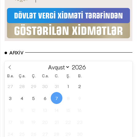
ARXIV
B.e.
Ç.a.
Ç.
C.a.
C.
Ş.
B.
27
28
29
30
31
1
2
3
4
5
6
7
8
9
10
11
12
13
14
15
16
17
18
19
20
21
22
23
24
25
26
27
28
29
30