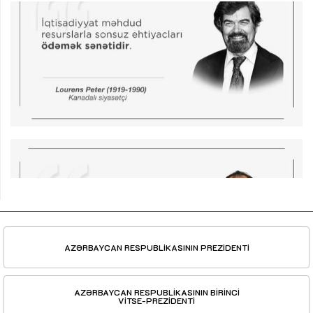
AZƏRBAYCAN RESPUBLİKASININ PREZİDENTİ
AZƏRBAYCAN RESPUBLİKASININ BİRİNCİ
VİTSE-PREZİDENTİ