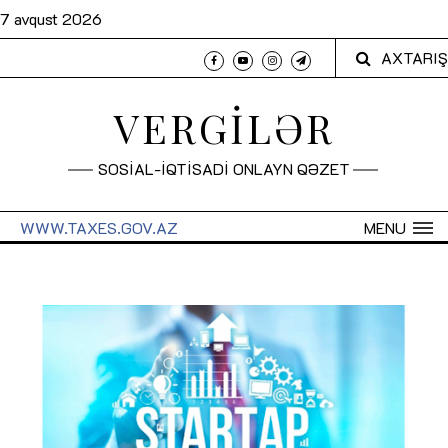
7 avqust 2026
AXTARIŞ
VERGİLƏR
SOSİAL-İQTİSADİ ONLAYN QƏZET
WWW.TAXES.GOV.AZ
MENU