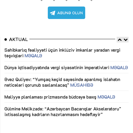
AKTUAL
Sahibkarlıq fəaliyyəti üçün inklüziv imkanlar yaradan vergi
“D
təşviqləri
MƏQALƏ
fə
lıq
Dünya iqtisadiyyatında vergi siyasətinin imperativləri
MƏQALƏ
Ni
mü
Əvəz Quliyev: “Yumşaq keçid sayəsində aparılmış islahatın
nəticələri qorunub saxlanılacaq”
MÜSAHİBƏ
Ay
ya
M
Maliyyə planlaması prizmasında büdcəyə baxış
MƏQALƏ
Az
Gülminə Məlikzadə: “Azərbaycan Bacarıqlar Akseleratoru”
ke
ixtisaslaşmış kadrların hazırlanmasını hədəfləyir”
Ay
su