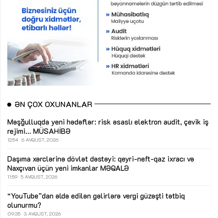
ƏN ÇOX OXUNANLAR
Məşğulluqda yeni hədəflər: risk əsaslı elektron audit, çevik iş
rejimi...
MÜSAHİBƏ
12:54
6 AVQUST, 2026
Daşıma xərclərinə dövlət dəstəyi: qeyri-neft-qaz ixracı və
Naxçıvan üçün yeni imkanlar
MƏQALƏ
11:59
5 AVQUST, 2026
“YouTube”dan əldə edilən gəlirlərə vergi güzəşti tətbiq
olunurmu?
09:35
3 AVQUST, 2026