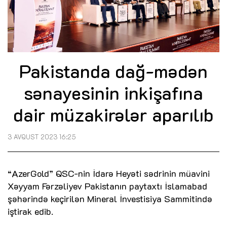
Pakistanda dağ-mədən
sənayesinin inkişafına
dair müzakirələr aparılıb
3 AVQUST 2023 16:25
“AzerGold” QSC-nin İdarə Heyəti sədrinin müavini
Xəyyam Fərzəliyev Pakistanın paytaxtı İslamabad
şəhərində keçirilən Mineral İnvestisiya Sammitində
iştirak edib.