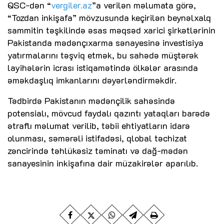
QSC-dən “
vergiler.az
”a verilən məlumata görə,
“Tozdan inkişafa” mövzusunda keçirilən beynəlxalq
sammitin təşkilində əsas məqsəd xarici şirkətlərinin
Pakistanda mədənçıxarma sənayesinə investisiya
yatırmalarını təşviq etmək, bu sahədə müştərək
layihələrin icrası istiqamətində ölkələr arasında
əməkdaşlıq imkanlarını dəyərləndirməkdir.
Tədbirdə Pakistanın mədənçilik sahəsində
potensialı, mövcud faydalı qazıntı yataqları barədə
ətraflı məlumat verilib, təbii ehtiyatların idarə
olunması, səmərəli istifadəsi, qlobal təchizat
zəncirində təhlükəsiz təminatı və dağ-mədən
sanayesinin inkişafına dair müzakirələr aparılıb.