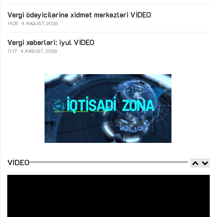
Vergi ödəyicilərinə xidmət mərkəzləri
VİDEO
14:25
4 AVQUST, 2026
Vergi xəbərləri: iyul
VİDEO
11:17
4 AVQUST, 2026
VIDEO