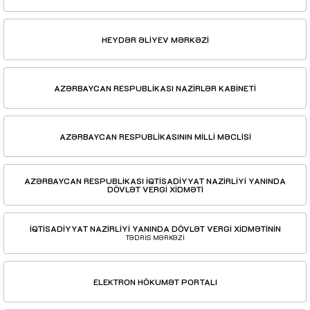
HEYDƏR ƏLİYEV MƏRKƏZİ
AZƏRBAYCAN RESPUBLİKASI NAZİRLƏR KABİNETİ
AZƏRBAYCAN RESPUBLİKASININ MİLLİ MƏCLİSİ
AZƏRBAYCAN RESPUBLİKASI İQTİSADİYYAT NAZİRLİYİ YANINDA
DÖVLƏT VERGİ XİDMƏTİ
İQTİSADİYYAT NAZİRLİYİ YANINDA DÖVLƏT VERGİ XİDMƏTİNİN
TƏDRİS MƏRKƏZİ
ELEKTRON HÖKUMƏT PORTALI