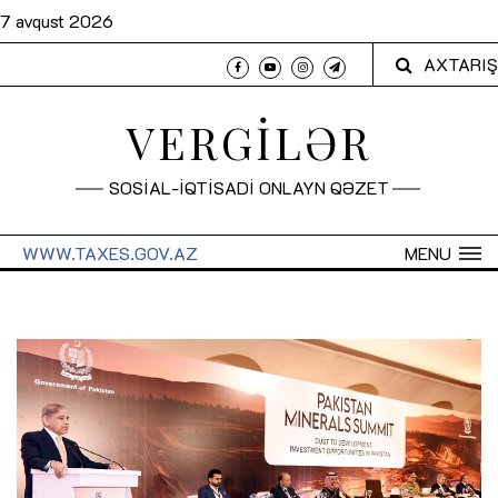
7 avqust 2026
AXTARIŞ
VERGİLƏR
SOSİAL-İQTİSADİ ONLAYN QƏZET
WWW.TAXES.GOV.AZ
MENU