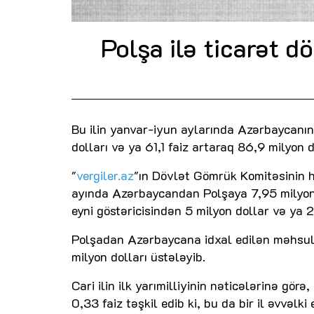
Polşa ilə ticarət d
Bu ilin yanvar-iyun aylarında Azərbaycanın
dolları və ya 61,1 faiz artaraq 86,9 milyon d
"
vergiler.az
"ın Dövlət Gömrük Komitəsinin he
ayında Azərbaycandan Polşaya 7,95 milyon d
eyni göstəricisindən 5 milyon dollar və ya 
Polşadan Azərbaycana idxal edilən məhsulla
milyon dolları üstələyib.
Cari ilin ilk yarımilliyinin nəticələrinə gör
0,33 faiz təşkil edib ki, bu da bir il əvvəlki