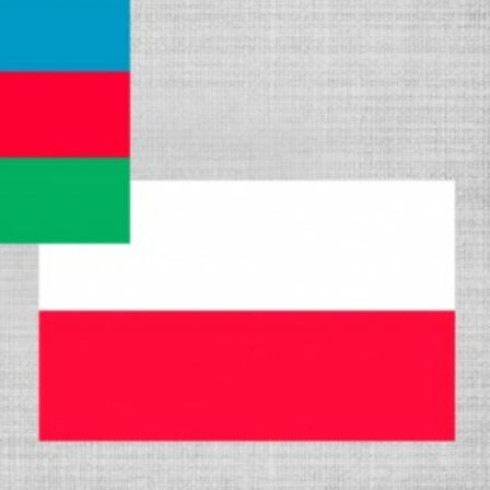
Dünya iqtisadiyyatında vergi
Nicat İmanov: "Vergi qanunv
siyasətinin imperativləri
MƏQALƏ
dəyişikliklər sahibkarlıq m
yaxşılaşdırılmasına xidmət 
MÜSAHİBƏ
Əvəz Quliyev: “Yumşaq keçid
sayəsində aparılmış islahatın nəticələri
qorunub saxlanılacaq”
MÜSAHİBƏ
Aytən Kərimova: “Məqsədi
inklüziv iş mühiti yaratmaq
öyrənən komanda formalaş
Maliyyə planlaması prizmasında
MÜSAHİBƏ
büdcəyə baxış
MƏQALƏ
Azərbaycanda dövlət-özəl 
Gülminə Məlikzadə: “Azərbaycan
çərçivəsində həyata keçirilə
Bacarıqlar Akseleratoru” ixtisaslaşmış
layihə
VİDEO
kadrların hazırlanmasını hədəfləyir”
Aydın Hüseynov: “Əsrin mü
Azərbaycanın iqtisadi suve
təmin edən əsas dayaqlard
MÜSAHİBƏ