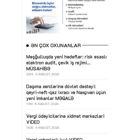
ƏN ÇOX OXUNANLAR
Məşğulluqda yeni hədəflər: risk əsaslı
elektron audit, çevik iş rejimi...
MÜSAHİBƏ
12:54
6 AVQUST, 2026
Daşıma xərclərinə dövlət dəstəyi:
qeyri-neft-qaz ixracı və Naxçıvan üçün
yeni imkanlar
MƏQALƏ
11:59
5 AVQUST, 2026
Vergi ödəyicilərinə xidmət mərkəzləri
VİDEO
14:25
4 AVQUST, 2026
Vergi xəbərləri: iyul
VİDEO