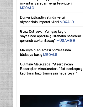
ericiliyinə
Dünya iqtisadiyyatında vergi
Nicat İmanov: "
ühitinin
siyasətinin imperativləri
MƏQALƏ
dəyişikliklər s
edir"
yaxşılaşdırılma
MÜSAHİBƏ
Əvəz Quliyev: “Yumşaq keçid
sayəsində aparılmış islahatın nəticələri
miz daha
qorunub saxlanılacaq”
MÜSAHİBƏ
Aytən Kərimov
, çevik və
inklüziv iş müh
dırmaqdır”
öyrənən komand
Maliyyə planlaması prizmasında
MÜSAHİBƏ
büdcəyə baxış
MƏQALƏ
tərəfdaşlığı
Azərbaycanda d
Gülminə Məlikzadə: “Azərbaycan
n ilk pilot
çərçivəsində hə
Bacarıqlar Akseleratoru” ixtisaslaşmış
layihə
VİDEO
kadrların hazırlanmasını hədəfləyir”
qaviləsi”
Aydın Hüseynov
renliyini
Azərbaycanın iq
andır”
təmin edən əsa
MÜSAHİBƏ