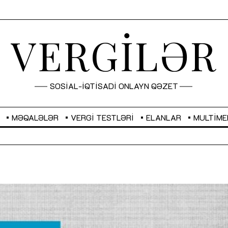
VERGİLƏR
SOSİAL-İQTİSADİ ONLAYN QƏZET
MƏQALƏLƏR
VERGI TESTLƏRI
ELANLAR
MULTIME
GBP
2,2873
RUB
2,0816
Sahibkarlıq fəaliyyəti üçün inklüziv
“Düzgün kommunikasiyanın
imkanlar yaradan vergi təşviqləri
real iş və sistemli fəaliyyə
MƏQALƏ
MÜSAHİBƏ