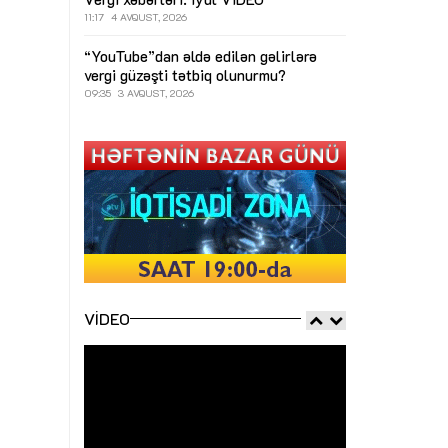
11:17
4 AVQUST, 2026
“YouTube”dan əldə edilən gəlirlərə
vergi güzəşti tətbiq olunurmu?
09:35
3 AVQUST, 2026
VIDEO