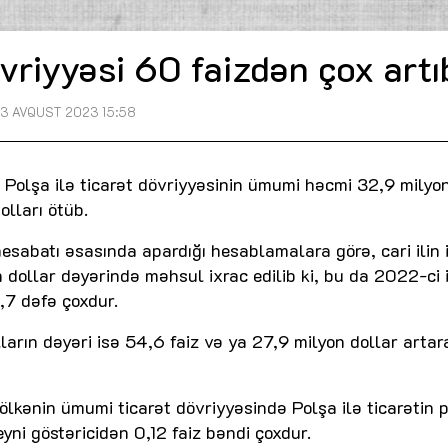
övriyyəsi 60 faizdən çox artı
3 AVQUST 2023 15:58
 Polşa ilə ticarət dövriyyəsinin ümumi həcmi 32,9 mily
olları ötüb.
sabatı əsasında apardığı hesablamalara görə, cari ilin 
ollar dəyərində məhsul ixrac edilib ki, bu da 2022-ci i
2,7 dəfə çoxdur.
rın dəyəri isə 54,6 faiz və ya 27,9 milyon dollar arta
ə, ölkənin ümumi ticarət dövriyyəsində Polşa ilə ticarətin 
 eyni göstəricidən 0,12 faiz bəndi çoxdur.