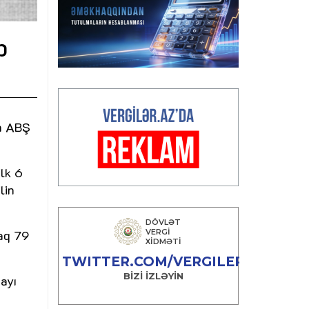
b
on ABŞ
ilk 6
lin
raq 79
payı