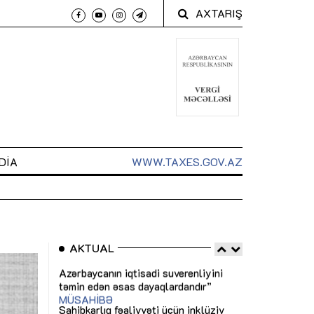
AXTARIŞ
DIA
WWW.TAXES.GOV.AZ
AKTUAL
 arxasında
Sahibkarlıq fəaliyyəti üçün inklüziv
“Düzgün kommun
t dayanır”
imkanlar yaradan vergi təşviqləri
real iş və siste
MƏQALƏ
MÜSAHİBƏ