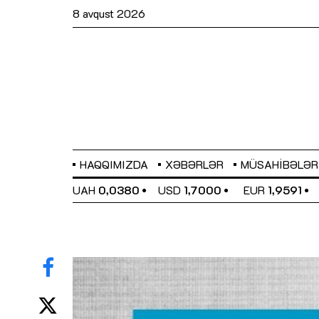
8 avqust 2026
HAQQIMIZDA
XƏBƏRLƏR
MÜSAHIBƏLƏR
EL
0,6489
UAH
0,0380
USD
1,7000
EUR
1,9591