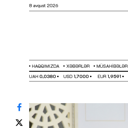
8 avqust 2026
HAQQIMIZDA
XƏBƏRLƏR
MÜSAHIBƏLƏR
EL
0,6489
UAH
0,0380
USD
1,7000
EUR
1,9591