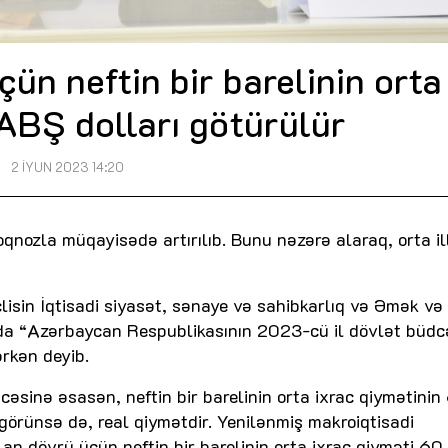
çün neftin bir barelinin orta
ABŞ dolları götürülür
2 İYUN 2023 14:20
qnozla müqayisədə artırılıb. Bunu nəzərə alaraq, orta il
lisin İqtisadi siyasət, sənaye və sahibkarlıq və Əmək və 
sında “Azərbaycan Respublikasının 2023-cü il dövlət büdc
rkən deyib.
dcəsinə əsasən, neftin bir barelinin orta ixrac qiymətinin
 görünsə də, real qiymətdir. Yenilənmiş makroiqtisadi
lan dövrü üçün neftin bir barelinin orta ixrac qiyməti 6