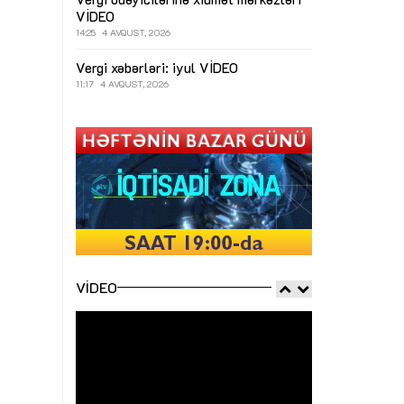
VİDEO
14:25
4 AVQUST, 2026
Vergi xəbərləri: iyul
VİDEO
11:17
4 AVQUST, 2026
VIDEO