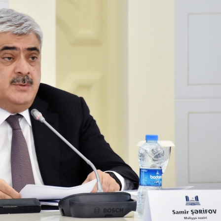
Dünya iqtisadiyyatında vergi
Nicat İmanov: "Vergi qanunv
siyasətinin imperativləri
MƏQALƏ
dəyişikliklər sahibkarlıq m
yaxşılaşdırılmasına xidmət 
MÜSAHİBƏ
Əvəz Quliyev: “Yumşaq keçid
sayəsində aparılmış islahatın nəticələri
qorunub saxlanılacaq”
MÜSAHİBƏ
Aytən Kərimova: “Məqsədi
inklüziv iş mühiti yaratmaq
öyrənən komanda formalaş
Maliyyə planlaması prizmasında
MÜSAHİBƏ
büdcəyə baxış
MƏQALƏ
Azərbaycanda dövlət-özəl 
Gülminə Məlikzadə: “Azərbaycan
çərçivəsində həyata keçirilə
Bacarıqlar Akseleratoru” ixtisaslaşmış
layihə
VİDEO
kadrların hazırlanmasını hədəfləyir”
Aydın Hüseynov: “Əsrin mü
Azərbaycanın iqtisadi suve
təmin edən əsas dayaqlard
MÜSAHİBƏ