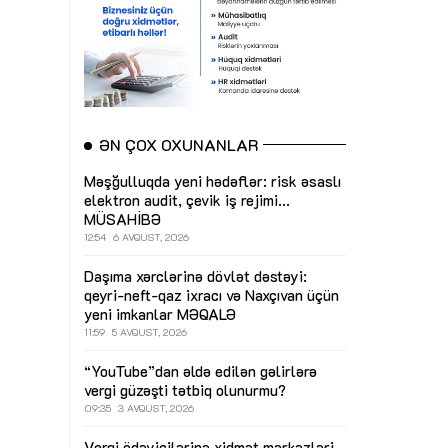
ƏN ÇOX OXUNANLAR
Məşğulluqda yeni hədəflər: risk əsaslı
elektron audit, çevik iş rejimi...
MÜSAHİBƏ
12:54
6 AVQUST, 2026
Daşıma xərclərinə dövlət dəstəyi:
qeyri-neft-qaz ixracı və Naxçıvan üçün
yeni imkanlar
MƏQALƏ
11:59
5 AVQUST, 2026
“YouTube”dan əldə edilən gəlirlərə
vergi güzəşti tətbiq olunurmu?
09:35
3 AVQUST, 2026
Vergi ödəyicilərinə xidmət mərkəzləri