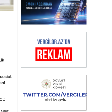
lik
sosial
əsi
 60
0 ABŞ