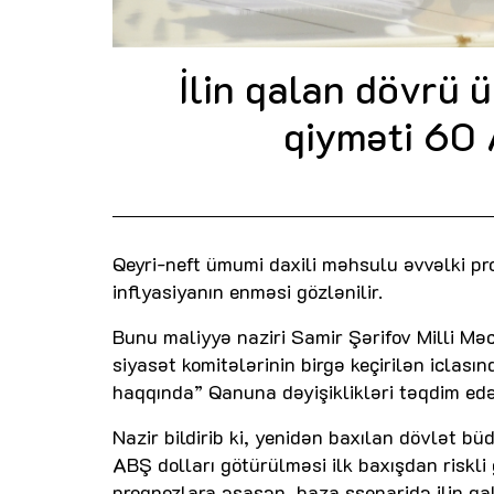
İlin qalan dövrü ü
qiyməti 60 
Qeyri-neft ümumi daxili məhsulu əvvəlki pro
inflyasiyanın enməsi gözlənilir.
Bunu maliyyə naziri Samir Şərifov Milli Məc
siyasət komitələrinin birgə keçirilən icla
haqqında” Qanuna dəyişiklikləri təqdim edə
Nazir bildirib ki, yenidən baxılan dövlət bü
ABŞ dolları götürülməsi ilk baxışdan riskli
proqnozlara əsasən, baza ssenaridə ilin qa