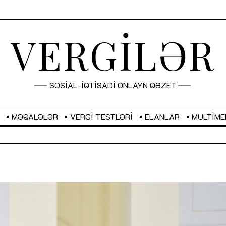
VERGİLƏR
SOSİAL-İQTİSADİ ONLAYN QƏZET
MƏQALƏLƏR
VERGI TESTLƏRI
ELANLAR
MULTIME
GBP
2,2873
RUB
2,0816
Sahibkarlıq fəaliyyəti üçün inklüziv
“Düzgün kommunikasiyanın
imkanlar yaradan vergi təşviqləri
real iş və sistemli fəaliyyə
MƏQALƏ
MÜSAHİBƏ