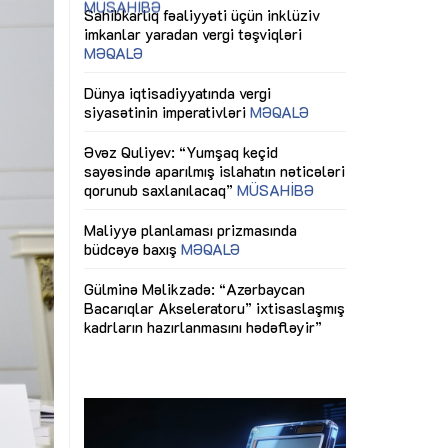
ericiliyinə
Dünya iqtisadiyyatında vergi
Nicat İmanov: "
ühitinin
siyasətinin imperativləri
MƏQALƏ
dəyişikliklər s
edir"
yaxşılaşdırılma
MÜSAHİBƏ
Əvəz Quliyev: “Yumşaq keçid
sayəsində aparılmış islahatın nəticələri
miz daha
qorunub saxlanılacaq”
MÜSAHİBƏ
Aytən Kərimov
, çevik və
inklüziv iş müh
dırmaqdır”
öyrənən komand
Maliyyə planlaması prizmasında
MÜSAHİBƏ
büdcəyə baxış
MƏQALƏ
tərəfdaşlığı
Azərbaycanda d
Gülminə Məlikzadə: “Azərbaycan
n ilk pilot
çərçivəsində hə
Bacarıqlar Akseleratoru” ixtisaslaşmış
layihə
VİDEO
kadrların hazırlanmasını hədəfləyir”
qaviləsi”
Aydın Hüseynov
renliyini
Azərbaycanın iq
andır”
təmin edən əsa
MÜSAHİBƏ