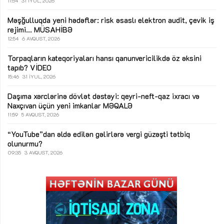
11:54
31 İYUL, 2026
Məşğulluqda yeni hədəflər: risk əsaslı elektron audit, çevik iş
rejimi...
MÜSAHİBƏ
12:54
6 AVQUST, 2026
Torpaqların kateqoriyaları hansı qanunvericilikdə öz əksini
tapıb?
VİDEO
15:46
31 İYUL, 2026
Daşıma xərclərinə dövlət dəstəyi: qeyri-neft-qaz ixracı və
Naxçıvan üçün yeni imkanlar
MƏQALƏ
11:59
5 AVQUST, 2026
“YouTube”dan əldə edilən gəlirlərə vergi güzəşti tətbiq
olunurmu?
09:35
3 AVQUST, 2026