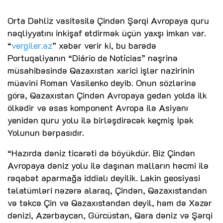
Orta Dəhliz vasitəsilə Çindən Şərqi Avropaya quru
nəqliyyatını inkişaf etdirmək üçün yaxşı imkan var.
“
vergiler.az
” xəbər verir ki, bu barədə
Portuqaliyanın “Diário de Notícias” nəşrinə
müsahibəsində Qazaxıstan xarici işlər nazirinin
müavini Roman Vasilenko deyib. Onun sözlərinə
görə, Qazaxıstan Çindən Avropaya gedən yolda ilk
ölkədir və əsas komponent Avropa ilə Asiyanı
yenidən quru yolu ilə birləşdirəcək keçmiş İpək
Yolunun bərpasıdır.
“Hazırda dəniz ticarəti də böyükdür. Biz Çindən
Avropaya dəniz yolu ilə daşınan malların həcmi ilə
rəqabət aparmağa iddialı deyilik. Lakin geosiyasi
təlatümləri nəzərə alaraq, Çindən, Qazaxıstandan
və təkcə Çin və Qazaxıstandan deyil, həm də Xəzər
dənizi, Azərbaycan, Gürcüstan, Qara dəniz və Şərqi