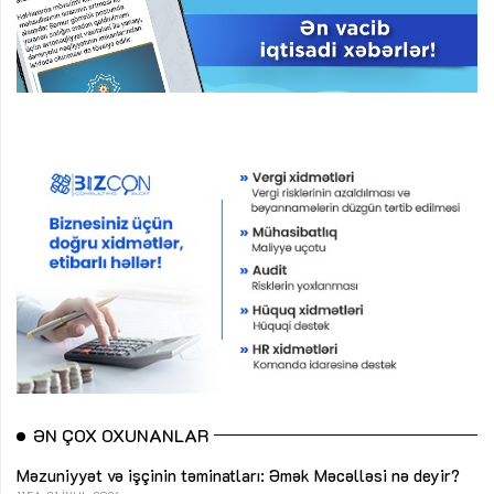
ƏN ÇOX OXUNANLAR
Məzuniyyət və işçinin təminatları: Əmək Məcəlləsi nə deyir?