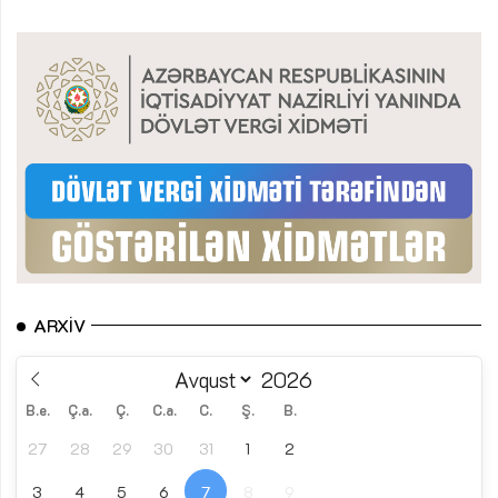
ARXIV
B.e.
Ç.a.
Ç.
C.a.
C.
Ş.
B.
27
28
29
30
31
1
2
3
4
5
6
7
8
9