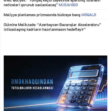
nəticələri qorunub saxlanılacaq”
MÜSAHİBƏ
Ay
ya
M
Maliyyə planlaması prizmasında büdcəyə baxış
MƏQALƏ
Az
Gülminə Məlikzadə: “Azərbaycan Bacarıqlar Akseleratoru”
ke
ixtisaslaşmış kadrların hazırlanmasını hədəfləyir”
Ay
su