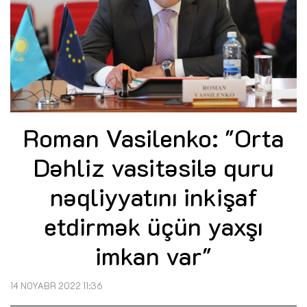
Roman Vasilenko: "Orta
Dəhliz vasitəsilə quru
nəqliyyatını inkişaf
etdirmək üçün yaxşı
imkan var"
14 NOYABR 2022 11:36