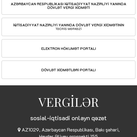
AZƏRBAYCAN RESPUBLİKASI İQTİSADİYYAT NAZİRLİYİ YANINDA
DÖVLƏT VERGİ XİDMƏTİ
İQTİSADİYYAT NAZİRLİYİ YANINDA DÖVLƏT VERGİ XİDMƏTİNİN
TƏDRİS MƏRKƏZİ
ELEKTRON HÖKUMƏT PORTALI
DÖVLƏT XİDMƏTLƏRİ PORTALI
VERGİLƏR
sosial-iqtisadi onlayn qəzet
AZ1029, Azərbaycan Respublikası, Bakı şəhəri,
Heydər Əliyev prospekti 155