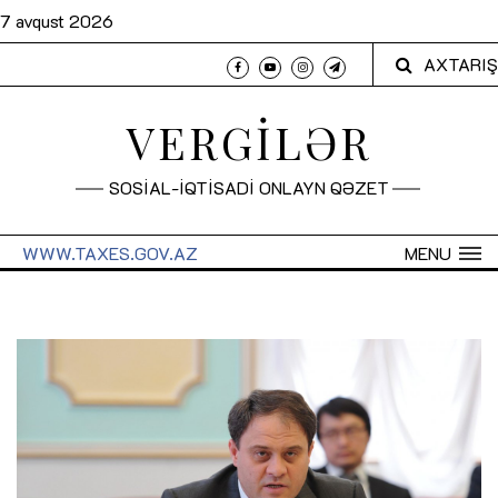
7 avqust 2026
AXTARIŞ
VERGİLƏR
SOSİAL-İQTİSADİ ONLAYN QƏZET
WWW.TAXES.GOV.AZ
MENU