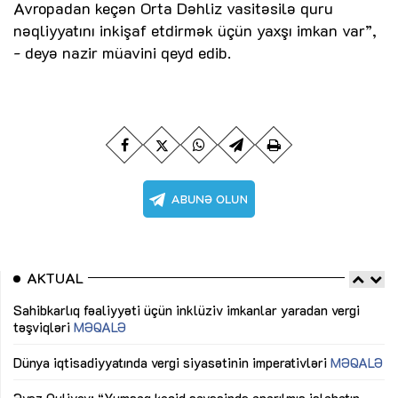
Avropadan keçən Orta Dəhliz vasitəsilə quru
nəqliyyatını inkişaf etdirmək üçün yaxşı imkan var”,
- deyə nazir müavini qeyd edib.
AKTUAL
Sahibkarlıq fəaliyyəti üçün inklüziv imkanlar yaradan vergi
“D
təşviqləri
MƏQALƏ
fə
lıq
Dünya iqtisadiyyatında vergi siyasətinin imperativləri
MƏQALƏ
Ni
mü
Əvəz Quliyev: “Yumşaq keçid sayəsində aparılmış islahatın