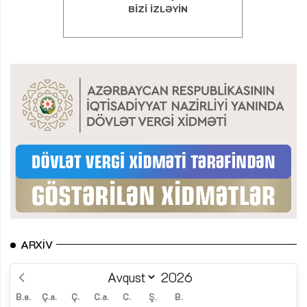
ARXIV
B.e.
Ç.a.
Ç.
C.a.
C.
Ş.
B.