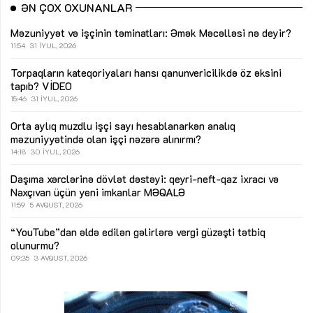
ƏN ÇOX OXUNANLAR
Məzuniyyət və işçinin təminatları: Əmək Məcəlləsi nə deyir?
11:54
31 İYUL, 2026
Torpaqların kateqoriyaları hansı qanunvericilikdə öz əksini
tapıb?
VİDEO
15:46
31 İYUL, 2026
Orta aylıq muzdlu işçi sayı hesablanarkən analıq
məzuniyyətində olan işçi nəzərə alınırmı?
14:18
30 İYUL, 2026
Daşıma xərclərinə dövlət dəstəyi: qeyri-neft-qaz ixracı və
Naxçıvan üçün yeni imkanlar
MƏQALƏ
11:59
5 AVQUST, 2026
“YouTube”dan əldə edilən gəlirlərə vergi güzəşti tətbiq
olunurmu?
09:35
3 AVQUST, 2026