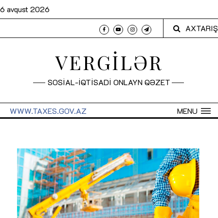
6 avqust 2026
AXTARIŞ
VERGİLƏR
SOSİAL-İQTİSADİ ONLAYN QƏZET
WWW.TAXES.GOV.AZ
MENU