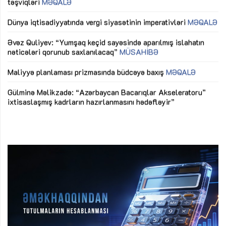
lıq
Dünya iqtisadiyyatında vergi siyasətinin imperativləri
MƏQALƏ
Ni
mü
Əvəz Quliyev: “Yumşaq keçid sayəsində aparılmış islahatın
nəticələri qorunub saxlanılacaq”
MÜSAHİBƏ
Ay
ya
M
Maliyyə planlaması prizmasında büdcəyə baxış
MƏQALƏ
Az
Gülminə Məlikzadə: “Azərbaycan Bacarıqlar Akseleratoru”
ke
ixtisaslaşmış kadrların hazırlanmasını hədəfləyir”
Ay
su