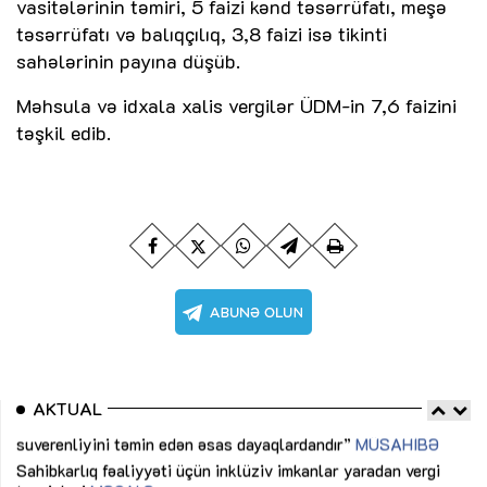
vasitələrinin təmiri, 5 faizi kənd təsərrüfatı, meşə
təsərrüfatı və balıqçılıq, 3,8 faizi isə tikinti
sahələrinin payına düşüb.
Məhsula və idxala xalis vergilər ÜDM-in 7,6 faizini
təşkil edib.
AKTUAL
Sahibkarlıq fəaliyyəti üçün inklüziv imkanlar yaradan vergi
“D
təşviqləri
MƏQALƏ
fə