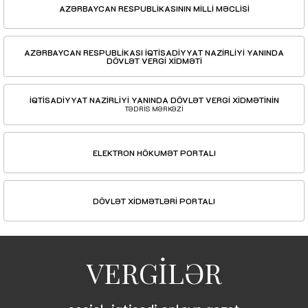
AZƏRBAYCAN RESPUBLİKASININ MİLLİ MƏCLİSİ
AZƏRBAYCAN RESPUBLİKASI İQTİSADİYYAT NAZİRLİYİ YANINDA
DÖVLƏT VERGİ XİDMƏTİ
İQTİSADİYYAT NAZİRLİYİ YANINDA DÖVLƏT VERGİ XİDMƏTİNİN
TƏDRİS MƏRKƏZİ
ELEKTRON HÖKUMƏT PORTALI
DÖVLƏT XİDMƏTLƏRİ PORTALI
VERGİLƏR