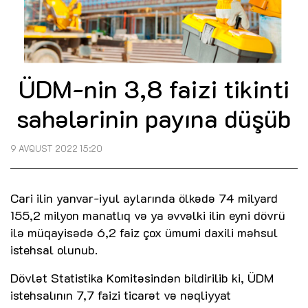
ÜDM-nin 3,8 faizi tikinti
sahələrinin payına düşüb
9 AVQUST 2022 15:20
Cari ilin yanvar-iyul aylarında ölkədə 74 milyard
155,2 milyon manatlıq və ya əvvəlki ilin eyni dövrü
ilə müqayisədə 6,2 faiz çox ümumi daxili məhsul
istehsal olunub.
Dövlət Statistika Komitəsindən bildirilib ki, ÜDM
istehsalının 7,7 faizi ticarət və nəqliyyat