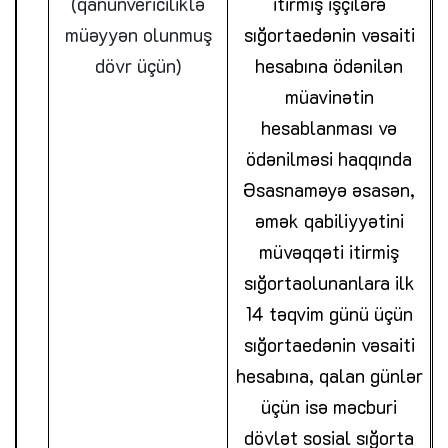
(qanunvericiliklə
itirmiş işçilərə
müəyyən olunmuş
sığortaedənin vəsaiti
dövr üçün)
hesabına ödənilən
müavinətin
hesablanması və
ödənilməsi haqqında
Əsasnaməyə əsasən,
əmək qabiliyyətini
müvəqqəti itirmiş
sığortaolunanlara ilk
14 təqvim günü üçün
sığortaedənin vəsaiti
hesabına, qalan günlər
üçün isə məcburi
dövlət sosial sığorta