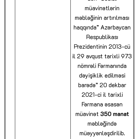
müavinətlərin
məbləğinin artırılması
haqqında” Azərbaycan
Respublikası
Prezidentinin 2013-cü
il 29 avqust tarixli 973
nömrəli Fərmanında
dəyişiklik edilməsi
barədə” 20 dekbar
2021-ci il tarixli
Fərmana əsasən
müavinət
350 manat
məbləğində
müəyyənləşdirilib.