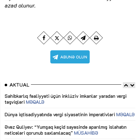
azad olunur.
AKTUAL
Sahibkarlıq fəaliyyəti üçün inklüziv imkanlar yaradan vergi
“D
təşviqləri
MƏQALƏ
fə
lıq
Dünya iqtisadiyyatında vergi siyasətinin imperativləri
MƏQALƏ
Ni
mü
Əvəz Quliyev: “Yumşaq keçid sayəsində aparılmış islahatın
nəticələri qorunub saxlanılacaq”
MÜSAHİBƏ
Ay
ya