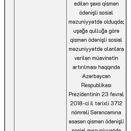
edilən şəxs qismən
ödənişli sosial
məzuniyyətdə olduqda;
uşağa qulluğa görə
qismən ödənişli sosial
məzuniyyətdə olanlara
verilən müavinətin
artırılması haqqında
Azərbaycan
Respublikası
Prezidentinin 23 fevral
2018-ci il tarixli 3712
nömrəli Sərəncamına
əsasən qismən ödənişli
sosial məzuniyyətdə