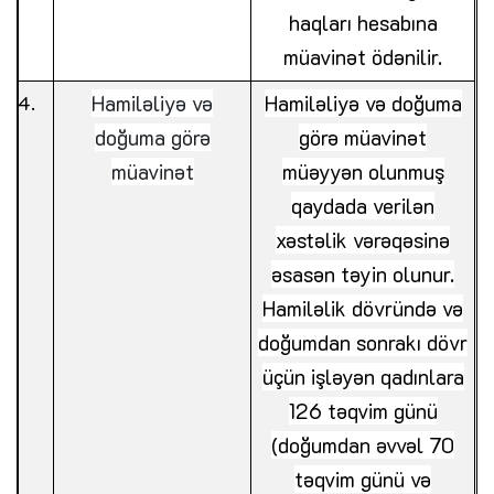
haqları hesabına
müavinət ödənilir.
Hamiləliyə və
Hamiləliyə və doğuma
doğuma görə
görə müavinət
müavinət
müəyyən olunmuş
qaydada verilən
xəstəlik vərəqəsinə
əsasən təyin olunur.
Hamiləlik dövründə və
doğumdan sonrakı dövr
üçün işləyən qadınlara
126 təqvim günü
(doğumdan əvvəl 70
təqvim günü və