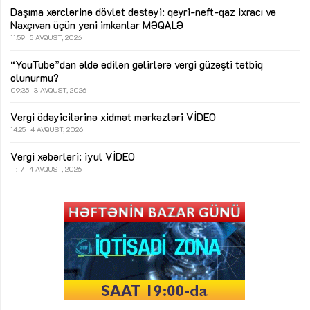
Daşıma xərclərinə dövlət dəstəyi: qeyri-neft-qaz ixracı və
Naxçıvan üçün yeni imkanlar
MƏQALƏ
11:59
5 AVQUST, 2026
“YouTube”dan əldə edilən gəlirlərə vergi güzəşti tətbiq
olunurmu?
09:35
3 AVQUST, 2026
Vergi ödəyicilərinə xidmət mərkəzləri
VİDEO
14:25
4 AVQUST, 2026
Vergi xəbərləri: iyul
VİDEO
11:17
4 AVQUST, 2026