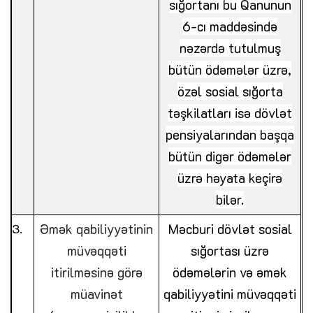
sığortanı bu Qanunun
6-cı maddəsində
nəzərdə tutulmuş
bütün ödəmələr üzrə,
özəl sosial sığorta
təşkilatları isə dövlət
pensiyalarından başqa
bütün digər ödəmələr
üzrə həyata keçirə
bilər.
Əmək qabiliyyətinin
Məcburi dövlət sosial
müvəqqəti
sığortası üzrə
itirilməsinə görə
ödəmələrin və əmək
müavinət
qabiliyyətini müvəqqəti