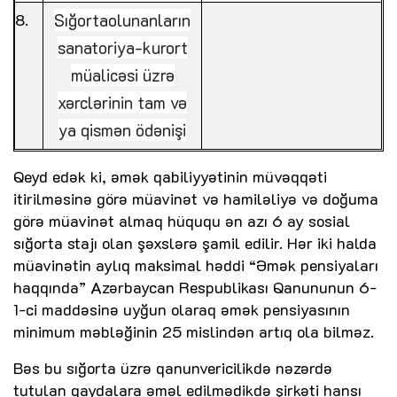
Sığortaolunanların
sanatoriya-kurort
müalicəsi üzrə
xərclərinin tam və
ya qismən ödənişi
Qeyd edək ki, əmək qabiliyyətinin müvəqqəti
itirilməsinə görə müavinət və hamiləliyə və doğuma
görə müavinət almaq hüququ ən azı 6 ay sosial
sığorta stajı olan şəxslərə şamil edilir. Hər iki halda
müavinətin aylıq maksimal həddi “Əmək pensiyaları
haqqında” Azərbaycan Respublikası Qanununun 6-
1-ci maddəsinə uyğun olaraq əmək pensiyasının
minimum məbləğinin 25 mislindən artıq ola bilməz.
Bəs bu sığorta üzrə qanunvericilikdə nəzərdə
tutulan qaydalara əməl edilmədikdə şirkəti hansı