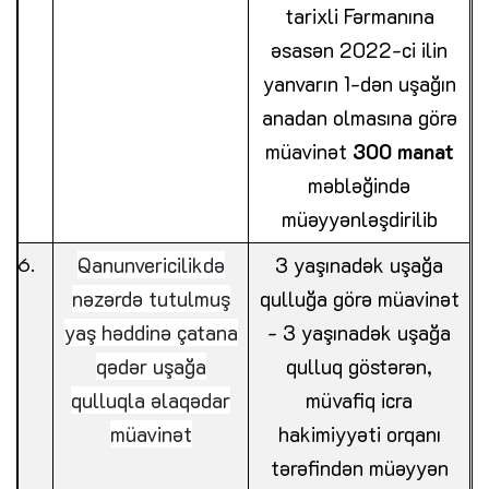
tarixli Fərmanına
əsasən
2022-ci ilin
yanvarın 1-dən
uşağın
anadan olmasına görə
müavinət
300 manat
məbləğində
müəyyənləşdirilib
Qanunvericilikdə
3 yaşınadək uşağa
nəzərdə tutulmuş
qulluğa görə müavinət
yaş həddinə çatana
- 3 yaşınadək uşağa
qədər uşağa
qulluq göstərən,
qulluqla əlaqədar
müvafiq icra
müavinət
hakimiyyəti orqanı
tərəfindən müəyyən