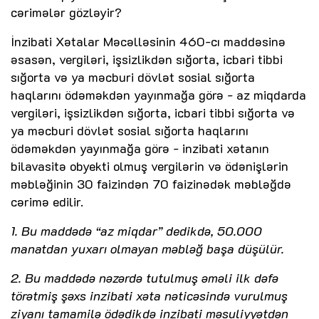
cərimələr gözləyir?
İnzibati Xətalar Məcəlləsinin 460-cı maddəsinə
əsasən, vergiləri, işsizlikdən sığorta, icbari tibbi
sığorta və ya məcburi dövlət sosial sığorta
haqlarını ödəməkdən yayınmağa görə - az miqdarda
vergiləri, işsizlikdən sığorta, icbari tibbi sığorta və
ya məcburi dövlət sosial sığorta haqlarını
ödəməkdən yayınmağa görə - inzibati xətanın
bilavasitə obyekti olmuş vergilərin və ödənişlərin
məbləğinin 30 faizindən 70 faizinədək məbləğdə
cərimə edilir.
1. Bu maddədə “az miqdar” dedikdə, 50.000
manatdan yuxarı olmayan məbləğ başa düşülür.
2. Bu maddədə nəzərdə tutulmuş əməli ilk dəfə
törətmiş şəxs inzibati xəta nəticəsində vurulmuş
ziyanı tamamilə ödədikdə inzibati məsuliyyətdən