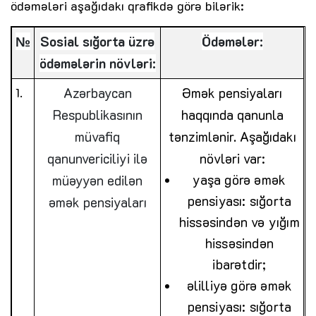
ödəmələri aşağıdakı qrafikdə görə bilərik:
№
Sosial sığorta üzrə
Ödəmələr:
ödəmələrin növləri:
Azərbaycan
Əmək pensiyaları
Respublikasının
haqqında qanunla
müvafiq
tənzimlənir. Aşağıdakı
qanunvericiliyi ilə
növləri var:
yaşa görə əmək
müəyyən edilən
pensiyası: sığorta
əmək pensiyaları
hissəsindən və yığım
hissəsindən
ibarətdir;
əlilliyə görə əmək
pensiyası: sığorta