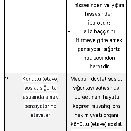
hissəsindən və yığım
hissəsindən
ibarətdir;
ailə başçısını
itirməyə görə əmək
pensiyası: sığorta
hadisəsindən
ibarətdir.
Könüllü (əlavə)
Məcburi dövlət sosial
sosial sığorta
sığortası sahəsində
əsasında əmək
idarəetməni həyata
pensiyalarına
keçirən müvafiq icra
əlavələr
hakimiyyəti orqanı
könüllü (əlavə) sosial