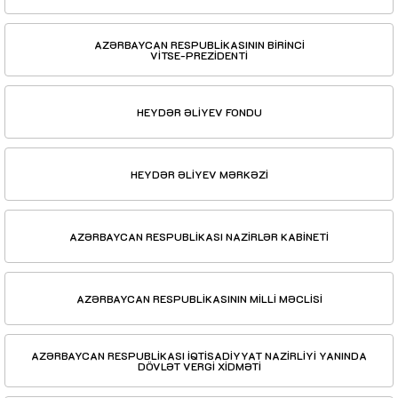
AZƏRBAYCAN RESPUBLİKASININ BİRİNCİ
VİTSE-PREZİDENTİ
HEYDƏR ƏLİYEV FONDU
HEYDƏR ƏLİYEV MƏRKƏZİ
AZƏRBAYCAN RESPUBLİKASI NAZİRLƏR KABİNETİ
AZƏRBAYCAN RESPUBLİKASININ MİLLİ MƏCLİSİ
AZƏRBAYCAN RESPUBLİKASI İQTİSADİYYAT NAZİRLİYİ YANINDA
DÖVLƏT VERGİ XİDMƏTİ