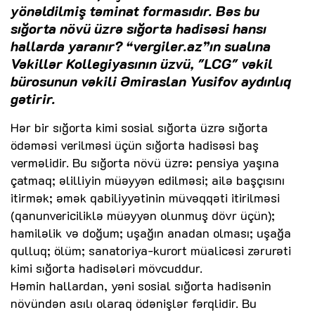
yönəldilmiş təminat formasıdır. Bəs bu
sığorta növü üzrə sığorta hadisəsi hansı
hallarda yaranır? “vergiler.az”ın sualına
Vəkillər Kollegiyasının üzvü, "LCG" vəkil
bürosunun vəkili Əmiraslan Yusifov aydınlıq
gətirir.
Hər bir sığorta kimi sosial sığorta üzrə sığorta
ödəməsi verilməsi üçün sığorta hadisəsi baş
verməlidir. Bu sığorta növü üzrə: pensiya yaşına
çatmaq; əlilliyin müəyyən edilməsi; ailə başçısını
itirmək; əmək qabiliyyətinin müvəqqəti itirilməsi
(qanunvericiliklə müəyyən olunmuş dövr üçün);
hamiləlik və doğum; uşağın anadan olması; uşağa
qulluq; ölüm; sanatoriya-kurort müalicəsi zərurəti
kimi sığorta hadisələri mövcuddur.
Həmin hallardan, yəni sosial sığorta hadisənin
növündən asılı olaraq ödənişlər fərqlidir. Bu