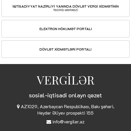
İQTİSADİYYAT NAZİRLİYİ YANINDA DÖVLƏT VERGİ XİDMƏTİNİN
TƏDRİS MƏRKƏZİ
ELEKTRON HÖKUMƏT PORTALI
DÖVLƏT XİDMƏTLƏRİ PORTALI
VERGİLƏR
sosial-iqtisadi onlayn qəzet
AZ1029, Azərbaycan Respublikası, Bakı şəhəri,
Heydər Əliyev prospekti 155
info@vergiler.az