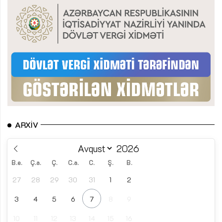
ARXIV
B.e.
Ç.a.
Ç.
C.a.
C.
Ş.
B.
27
28
29
30
31
1
2
3
4
5
6
7
8
9
10
11
12
13
14
15
16