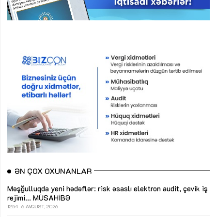
ƏN ÇOX OXUNANLAR
Məşğulluqda yeni hədəflər: risk əsaslı elektron audit, çevik iş
rejimi...
MÜSAHİBƏ
12:54
6 AVQUST, 2026