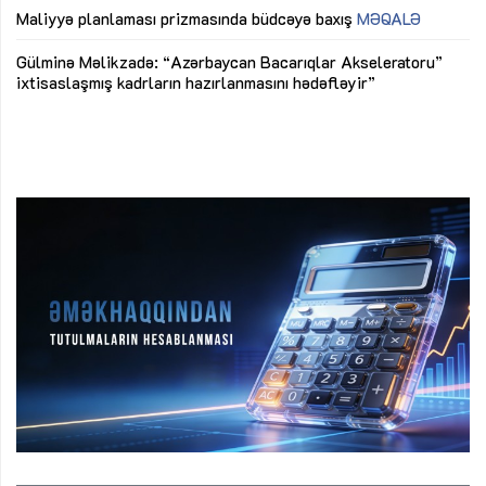
M
Maliyyə planlaması prizmasında büdcəyə baxış
MƏQALƏ
Az
Gülminə Məlikzadə: “Azərbaycan Bacarıqlar Akseleratoru”
ke
ixtisaslaşmış kadrların hazırlanmasını hədəfləyir”
Ay
su