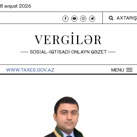
8 avqust 2026
AXTARIŞ
VERGİLƏR
SOSİAL-İQTİSADİ ONLAYN QƏZET
WWW.TAXES.GOV.AZ
MENU