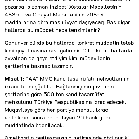
pozarsa, o zaman İnzibati Xətalar Məcəlləsinin
483-cü və Cinayət Məcəlləsinin 208-ci
maddələrinə görə məsuliyyət daşıyacaq. Bəs digər
hallarda bu müddət necə tənzimlənir?
Qanunvericlikdə bu hallarda konkret müddətin tələb
kimi qoyulmasına rast gəlinmir. Odur ki, bu hallarda
əvvəldən də qeyd etdiyim kimi müqavilənin
şərtlərinə baxmaq lazımdır.
Misal 1:
“AA” MMC kənd təsərrüfatı məhsullarının
ixracı ilə məşğuldur. Bağlanmış müqavilənin
şərtlərinə görə 500 ton kənd təsərrüfatı
məhsulunu Türkiyə Respublikasına ixrac edəcək.
Müqaviləyə görə hər partiya məhsul ixrac
edildikdən sonra onun dəyəri 20 bank günü
müddətində ödəniləcək.
Əməliyyatın reallaşmasının nəticəsində görünür ki,