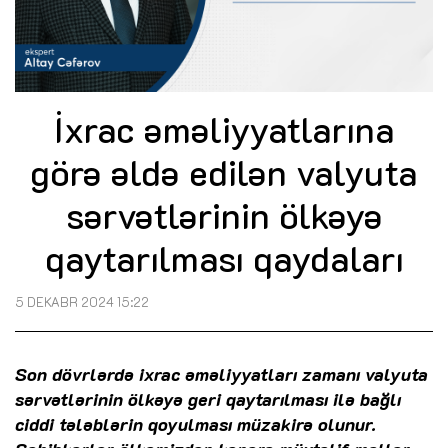
İxrac əməliyyatlarına
görə əldə edilən valyuta
sərvətlərinin ölkəyə
qaytarılması qaydaları
5 DEKABR 2024 15:22
Son dövrlərdə ixrac əməliyyatları zamanı valyuta
sərvətlərinin ölkəyə geri qaytarılması ilə bağlı
ciddi tələblərin qoyulması müzakirə olunur.