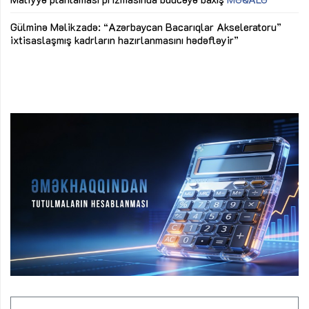
Az
Gülminə Məlikzadə: “Azərbaycan Bacarıqlar Akseleratoru”
ke
ixtisaslaşmış kadrların hazırlanmasını hədəfləyir”
Ay
su