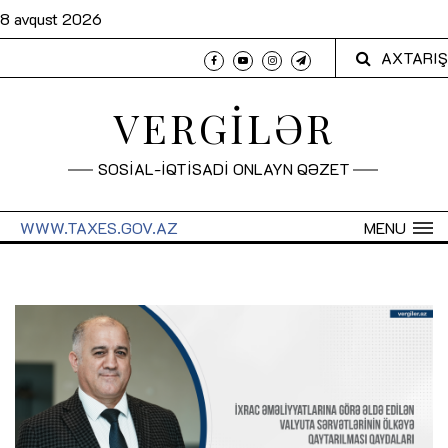
8 avqust 2026
AXTARIŞ
VERGİLƏR
SOSİAL-İQTİSADİ ONLAYN QƏZET
WWW.TAXES.GOV.AZ
MENU