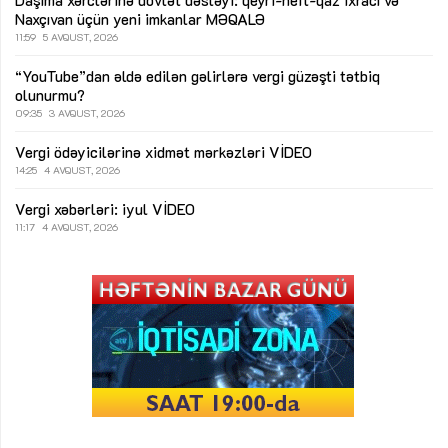
Naxçıvan üçün yeni imkanlar
MƏQALƏ
11:59
5 AVQUST, 2026
“YouTube”dan əldə edilən gəlirlərə vergi güzəşti tətbiq
olunurmu?
09:35
3 AVQUST, 2026
Vergi ödəyicilərinə xidmət mərkəzləri
VİDEO
14:25
4 AVQUST, 2026
Vergi xəbərləri: iyul
VİDEO
11:17
4 AVQUST, 2026