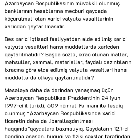
Azərbaycan Respublikasının müvəkkil olunmuş
banklarının hesablarına məcburi qaydada
köçürülməli olan xarici valyuta vəsaitlərinin
xaricdən qaytarılmasıdır.
Bəs xarici iqtisadi fəaliyyətdən əldə edilmiş xarici
valyuta vəsaitləri hansı müddətlərdə xaricdən
qaytarılmalıdır? Başqa sözlə, ixrac olunan mallar,
məhsullar, xammal, materiallar, faydalı qazıntıların
ixracına görə əldə edilmiş valyuta vəsaitləri hansı
müddətlərdə ölkəyə qaytarılmalıdır?
Məsələyə daha da dərindən yanaşmaq üçün
Azərbaycan Respublikası Prezidentinin 24 iyun
1997-ci il tarixli, 609 nömrəli Fərmanı ilə təsdiq
olunmuş “Azərbaycan Respublikasında xarici
ticarətin daha da liberallaşdırılması
haqqında”qaydalara baxmalıyıq. Qaydaların 12.1-ci
bəndinə əsasən, hüquqi və fiziki şəxslər tərəfindən