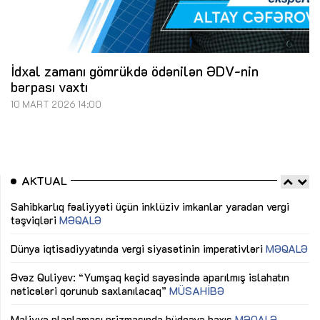
İdxal zamanı gömrükdə ödənilən ƏDV-nin
bərpası vaxtı
10 MART 2026 14:00
AKTUAL
Sahibkarlıq fəaliyyəti üçün inklüziv imkanlar yaradan vergi
“D
təşviqləri
MƏQALƏ
fə
lıq
Dünya iqtisadiyyatında vergi siyasətinin imperativləri
MƏQALƏ
Ni
mü
Əvəz Quliyev: “Yumşaq keçid sayəsində aparılmış islahatın
nəticələri qorunub saxlanılacaq”
MÜSAHİBƏ
Ay
ya
M
Maliyyə planlaması prizmasında büdcəyə baxış
MƏQALƏ