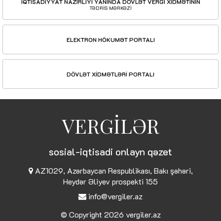
İQTİSADİYYAT NAZİRLİYİ YANINDA DÖVLƏT VERGİ XİDMƏTİNİN
TƏDRİS MƏRKƏZİ
ELEKTRON HÖKUMƏT PORTALI
DÖVLƏT XİDMƏTLƏRİ PORTALI
VERGİLƏR
sosial-iqtisadi onlayn qəzet
AZ1029, Azərbaycan Respublikası, Bakı şəhəri,
Heydər Əliyev prospekti 155
info@vergiler.az
© Copyright 2026
vergiler.az