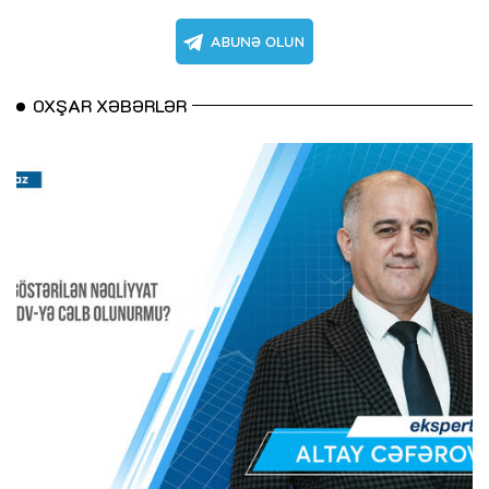
OXŞAR XƏBƏRLƏR