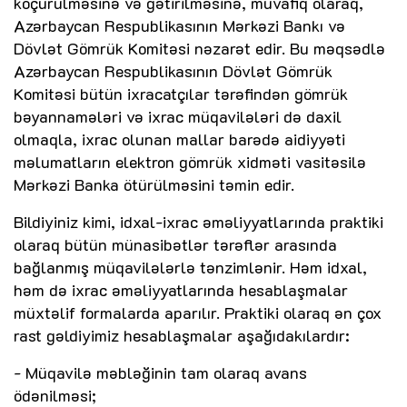
köçürülməsinə və gətirilməsinə, müvafiq olaraq,
Azərbaycan Respublikasının Mərkəzi Bankı və
Dövlət Gömrük Komitəsi nəzarət edir. Bu məqsədlə
Azərbaycan Respublikasının Dövlət Gömrük
Komitəsi bütün ixracatçılar tərəfindən gömrük
bəyannamələri və ixrac müqavilələri də daxil
olmaqla, ixrac olunan mallar barədə aidiyyəti
məlumatların elektron gömrük xidməti vasitəsilə
Mərkəzi Banka ötürülməsini təmin edir.
Bildiyiniz kimi, idxal-ixrac əməliyyatlarında praktiki
olaraq bütün münasibətlər tərəflər arasında
bağlanmış müqavilələrlə tənzimlənir. Həm idxal,
həm də ixrac əməliyyatlarında hesablaşmalar
müxtəlif formalarda aparılır. Praktiki olaraq ən çox
rast gəldiyimiz hesablaşmalar aşağıdakılardır:
- Müqavilə məbləğinin tam olaraq avans
ödənilməsi;