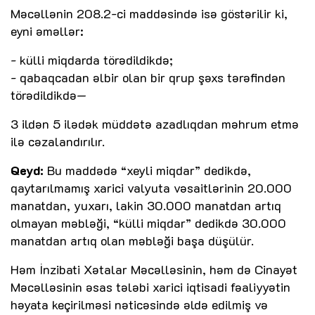
Məcəllənin 208.2-ci maddəsində isə göstərilir ki,
eyni əməllər:
- külli miqdarda törədildikdə;
- qabaqcadan əlbir olan bir qrup şəxs tərəfindən
törədildikdə—
3 ildən 5 ilədək müddətə azadlıqdan məhrum etmə
ilə cəzalandırılır.
Qeyd:
Bu maddədə “xeyli miqdar” dedikdə,
qaytarılmamış xarici valyuta vəsaitlərinin 20.000
manatdan, yuxarı, lakin 30.000 manatdan artıq
olmayan məbləği, “külli miqdar” dedikdə 30.000
manatdan artıq olan məbləği başa düşülür.
Həm İnzibati Xətalar Məcəlləsinin, həm də Cinayət
Məcəlləsinin əsas tələbi xarici iqtisadi fəaliyyətin
həyata keçirilməsi nəticəsində əldə edilmiş və