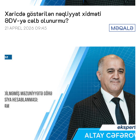
Xaricdə göstərilən nəqliyyat xidməti
ƏDV-yə cəlb olunurmu?
MƏQALƏ
21 APREL 2026 09:45