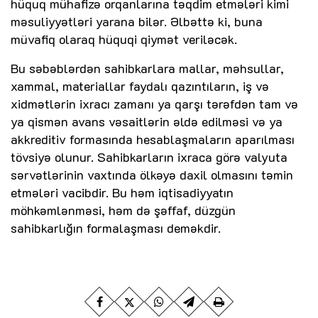
hüquq mühafizə orqanlarına təqdim etmələri kimi
məsuliyyətləri yarana bilər. Əlbəttə ki, buna
müvafiq olaraq hüquqi qiymət veriləcək.
Bu səbəblərdən sahibkarlara mallar, məhsullar,
xammal, materiallar faydalı qazıntıların, iş və
xidmətlərin ixracı zamanı ya qarşı tərəfdən tam və
ya qismən avans vəsaitlərin əldə edilməsi və ya
akkreditiv formasında hesablaşmaların aparılması
tövsiyə olunur. Sahibkarların ixraca görə valyuta
sərvətlərinin vaxtında ölkəyə daxil olmasını təmin
etmələri vacibdir. Bu həm iqtisadiyyatın
möhkəmlənməsi, həm də şəffaf, düzgün
sahibkarlığın formalaşması deməkdir.