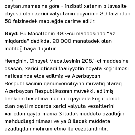
qaytarılmamasına görə - inzibati xətanın bilavasitə
obyekti olan xarici valyutanın dəyərinin 30 faizindən
50 faizinədək məbləğdə cərimə edilir.
Qeyd:
Bu Məcəllənin 483-cü maddəsində “az
miqdarda” dedikdə, 20.000 manatadək olan
məbləğ başa düşülür.
Həmçinin, Cinayət Məcəlləsinin 208.1-ci maddəsinə
əsasən, xarici iqtisadi fəaliyyətin həyata keçirilməsi
nəticəsində əldə edilmiş və Azərbaycan
Respublikasının qanunvericiliyinə müvafiq olaraq
Azərbaycan Respublikasının müvəkkil edilmiş
bankının hesabına məcburi qaydada köçürülməli
olan xeyli miqdarda xarici valyuta vəsaitlərini
xaricdən qaytarmama 3 ilədək müddətə azadlığın
məhdudlaşdırılması və ya 3 ilədək müddətə
azadlıqdan məhrum etmə ilə cəzalandırılır.