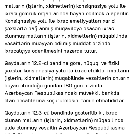
malların (işlərin, xidmətlərin) konsiqnasiya yolu ilə
ixracı gömrük orqanlarında bəyan edilməklə aparılır.
Konsiqnasiya yolu ilə ixrac əməliyyatları xarici
şəxslərlə bağlanmış müqaviləyə əsasən ixrac
olunmuş malların (işlərin, xidmətlərin) müqabilində
vəsaitlərin müəyyən edilmiş müddət ərzində
ixracatçıya ödənilməsini nəzərdə tutur.
Qaydaların 12.2-ci bəndinə görə, hüquqi və fiziki
şəxslər konsiqnasiya yolu ilə ixrac etdikləri malların
(işlərin, xidmətlərin) müqabilində vəsaitlərin onların
bəyan olunduğu gündən 180 gün ərzində
Azərbaycan Respublikasındakı müvəkkil bankda
olan hesablarına köçürülməsini təmin etməlidirlər.
Qaydaların 12.3-cü bəndində göstərilib ki, ixrac
olunan malların (işlərin, xidmətlərin) müqabilində
əldə olunmuş vəsaitin Azərbaycan Respublikasına