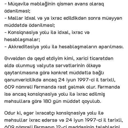
- Müqavilə məbləğinin qismən avans olaraq
ödənilməsi;
- Mallar idxal və ya ixrac edildikdən sonra müəyyən
müddətdə ödənilməsi;
- Konsiqnasiya yolu ilə idxal, ixrac və
hesablaşmalar;
- Akkreditasiya yolu ilə hesablaşmaların aparılması.
Əvvəldən də qeyd etdiyim kimi, xarici ticarətdən
əldə olunmuş valyuta sərvətlərinin ölkəyə
qaytarılmasına görə konkret müddətlə bağlı
qanunvericilikdə ancaq 24 iyun 1997-ci il tarixli,
609 nömrəli Fərmanda rast gəlmək olur. Fərmanda
isə ancaq konsiqnasiya yolu ilə ixrac edilmiş
məhsullara görə 180 gün müddət qoyulub.
Odur ki, əgər ixracatçı konsiqnasiya yolu ilə
məhsullar ixrac edərsə və 24 iyun 1997-ci il tarixli,
609 nömrəli Fərmanın 12-ci maddəsinin tələblərini