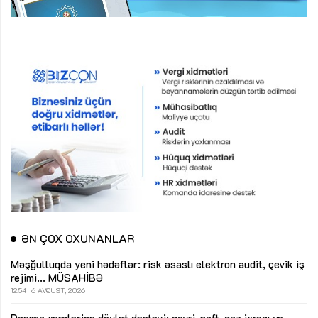
ƏN ÇOX OXUNANLAR
Məşğulluqda yeni hədəflər: risk əsaslı elektron audit, çevik iş
rejimi...
MÜSAHİBƏ
12:54
6 AVQUST, 2026
Daşıma xərclərinə dövlət dəstəyi: qeyri-neft-qaz ixracı və