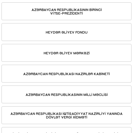
AZƏRBAYCAN RESPUBLİKASININ BİRİNCİ
VİTSE-PREZİDENTİ
HEYDƏR ƏLİYEV FONDU
HEYDƏR ƏLİYEV MƏRKƏZİ
AZƏRBAYCAN RESPUBLİKASI NAZİRLƏR KABİNETİ
AZƏRBAYCAN RESPUBLİKASININ MİLLİ MƏCLİSİ
AZƏRBAYCAN RESPUBLİKASI İQTİSADİYYAT NAZİRLİYİ YANINDA
DÖVLƏT VERGİ XİDMƏTİ