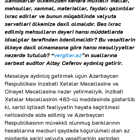
Sahibkarlar ölkəmizdən kənara müxtəlif mallar,
məhsullar, xammal, materiallar, faydalı qazıntılar
ixrac edirlər və bunun müqabilində valyuta
sərvətləri ölkəmizə daxil olmalıdır. Bəs ixrac
edilmiş məhsulların dəyəri hansı müddətlərdə
idxalçılar tərəfindən ödənilməlidir? Bu vəsaitlərin
ölkəyə daxil olmamasına görə hansı məsuliyyətlər
nəzərdə tutulub? “
vergiler.az
”ın suallarına
sərbəst auditor Altay Cəfərov aydınlıq gətirir.
Məsələyə aydınlıq gətirmək üçün Azərbaycan
Respublikası İnzabati Xətalar Məcəlləsinə və
Cinayət Məcəlləsinə nəzər yetirməliyik. İnzibati
Xətalar Məcəlləsinin 483-cü maddəsində göstərilib
ki, xarici iqtisadi fəaliyyətin həyata keçirilməsi
nəticəsində əldə edilmiş və Azərbaycan
Respublikasının müvəkkil olunmuş banklarının
hesablarına məcburi qaydada köçürülməli olan az
miqdarda xarici valyuta vəsaitlərinin xaricdən