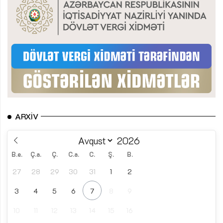
ARXIV
B.e.
Ç.a.
Ç.
C.a.
C.
Ş.
B.
27
28
29
30
31
1
2
3
4
5
6
7
8
9
10
11
12
13
14
15
16