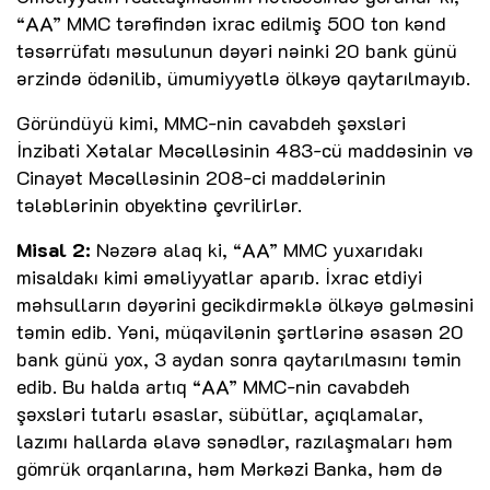
“AA” MMC tərəfindən ixrac edilmiş 500 ton kənd
təsərrüfatı məsulunun dəyəri nəinki 20 bank günü
ərzində ödənilib, ümumiyyətlə ölkəyə qaytarılmayıb.
Göründüyü kimi, MMC-nin cavabdeh şəxsləri
İnzibati Xətalar Məcəlləsinin 483-cü maddəsinin və
Cinayət Məcəlləsinin 208-ci maddələrinin
tələblərinin obyektinə çevrilirlər.
Misal 2:
Nəzərə alaq ki, “AA” MMC yuxarıdakı
misaldakı kimi əməliyyatlar aparıb. İxrac etdiyi
məhsulların dəyərini gecikdirməklə ölkəyə gəlməsini
təmin edib. Yəni, müqavilənin şərtlərinə əsasən 20
bank günü yox, 3 aydan sonra qaytarılmasını təmin
edib. Bu halda artıq “AA” MMC-nin cavabdeh
şəxsləri tutarlı əsaslar, sübütlar, açıqlamalar,
lazımı hallarda əlavə sənədlər, razılaşmaları həm
gömrük orqanlarına, həm Mərkəzi Banka, həm də