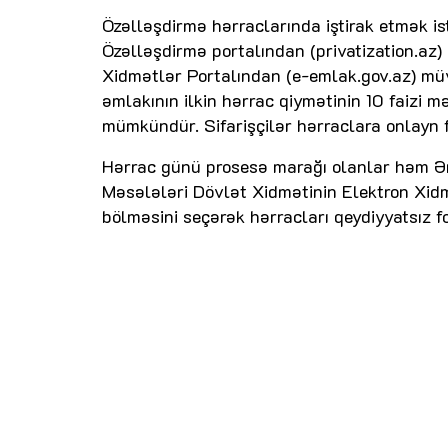
Özəlləşdirmə hərraclarında iştirak etmək i
Özəlləşdirmə portalından (privatization.az)
Xidmətlər Portalından (e-emlak.gov.az) müv
əmlakının ilkin hərrac qiymətinin 10 faizi 
mümkündür. Sifarişçilər hərraclara onlayn 
Hərrac günü prosesə marağı olanlar həm 
Məsələləri Dövlət Xidmətinin Elektron Xidm
bölməsini seçərək hərracları qeydiyyatsız f