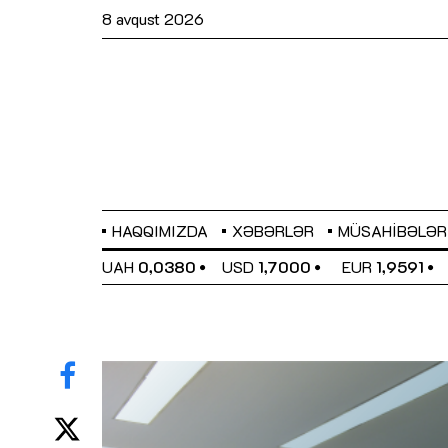
8 avqust 2026
HAQQIMIZDA
XƏBƏRLƏR
MÜSAHIBƏLƏR
EL
0,6489
UAH
0,0380
USD
1,7000
EUR
1,9591