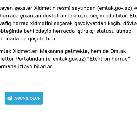
stəyən şəxslər Xidmətin rəsmi saytından (emlak.gov.az) v
 hərraca çıxarılan dövlət əmlakı üzrə seçim edə bilər. El
afiq hərrac xidmətini seçərək qeydiyyatdan keçib, dövlə
məbləğində behi ödəyib hərracda iştirakçı statusu almaq
formada da qoşula bilər.
Əmlak Xidmətləri Məkanına gəlməklə, həm də Əmlak
ətlər Portalından (e-emlak.gov.az) “Elektron hərrac”
ormada izləyə bilərlər.