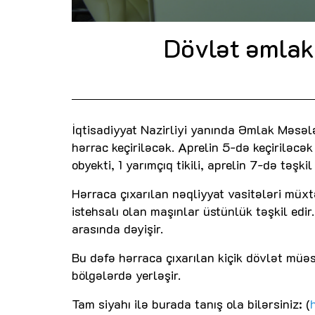
Dövlət əmlakl
İqtisadiyyat Nazirliyi yanında Əmlak Məsələ
hərrac keçiriləcək. Aprelin 5-də keçiriləcək
obyekti, 1 yarımçıq tikili, aprelin 7-də təşk
Hərraca çıxarılan nəqliyyat vasitələri müxt
istehsalı olan maşınlar üstünlük təşkil edir
arasında dəyişir.
Bu dəfə hərraca çıxarılan kiçik dövlət müəs
bölgələrdə yerləşir.
Tam siyahı ilə burada tanış ola bilərsiniz: (