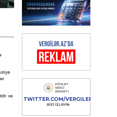
ə
usiya
lər
ddir və