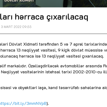
arı hərraca çıxarılacaq
3 MART 2022 09:55
ləri Dövlət Xidməti tərəfindən 5 və 7 aprel tarixlərində
 hərraca 13 nəqliyyat vasitəsi, 9 kiçik dövlət müəssisə v
il olunacaq hərraca isə 13 nəqliyyat vasitəsi çıxarılacaq.
əlif markalıdır. Özəlləşdiriləcək avtomobillər arasında R
. Nəqliyyat vasitələrinin istehsal tarixi 2002-2010-cu il
sisəsi və obyektləri iaşə, kənd təsərrüfatı sahələrinə ai
https://bit.ly/3mmNVpB
).