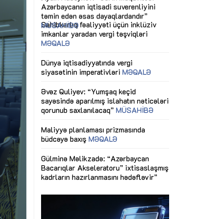
ericiliyinə
Dünya iqtisadiyyatında vergi
Nicat İmanov: "
ühitinin
siyasətinin imperativləri
MƏQALƏ
dəyişikliklər s
edir"
yaxşılaşdırılma
MÜSAHİBƏ
Əvəz Quliyev: “Yumşaq keçid
sayəsində aparılmış islahatın nəticələri
miz daha
qorunub saxlanılacaq”
MÜSAHİBƏ
Aytən Kərimov
, çevik və
inklüziv iş müh
dırmaqdır”
öyrənən komand
Maliyyə planlaması prizmasında
MÜSAHİBƏ
büdcəyə baxış
MƏQALƏ
tərəfdaşlığı
Azərbaycanda d
Gülminə Məlikzadə: “Azərbaycan
n ilk pilot
çərçivəsində hə
Bacarıqlar Akseleratoru” ixtisaslaşmış
layihə
VİDEO
kadrların hazırlanmasını hədəfləyir”
qaviləsi”
Aydın Hüseynov
renliyini
Azərbaycanın iq
andır”
təmin edən əsa
MÜSAHİBƏ