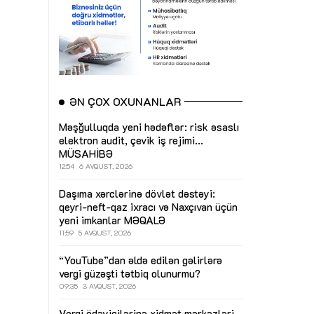
ƏN ÇOX OXUNANLAR
Məşğulluqda yeni hədəflər: risk əsaslı
elektron audit, çevik iş rejimi...
MÜSAHİBƏ
12:54
6 AVQUST, 2026
Daşıma xərclərinə dövlət dəstəyi:
qeyri-neft-qaz ixracı və Naxçıvan üçün
yeni imkanlar
MƏQALƏ
11:59
5 AVQUST, 2026
“YouTube”dan əldə edilən gəlirlərə
vergi güzəşti tətbiq olunurmu?
09:35
3 AVQUST, 2026
Vergi ödəyicilərinə xidmət mərkəzləri