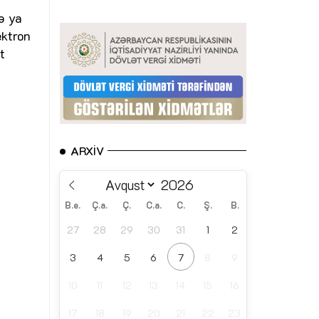
ə ya
ektron
t
ARXIV
B.e.
Ç.a.
Ç.
C.a.
C.
Ş.
B.
27
28
29
30
31
1
2
3
4
5
6
7
8
9
10
11
12
13
14
15
16
17
18
19
20
21
22
23