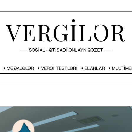
VERGİLƏR
SOSİAL-İQTİSADİ ONLAYN QƏZET
MƏQALƏLƏR
VERGI TESTLƏRI
ELANLAR
MULTIME
GBP
2,2873
RUB
2,0816
Sahibkarlıq fəaliyyəti üçün inklüziv
“Düzgün kommunikasiyanın
imkanlar yaradan vergi təşviqləri
real iş və sistemli fəaliyyə
MƏQALƏ
MÜSAHİBƏ