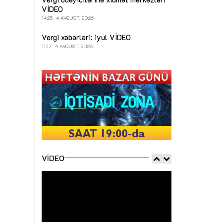
VİDEO
14:25
4 AVQUST, 2026
Vergi xəbərləri: iyul
VİDEO
11:17
4 AVQUST, 2026
VIDEO