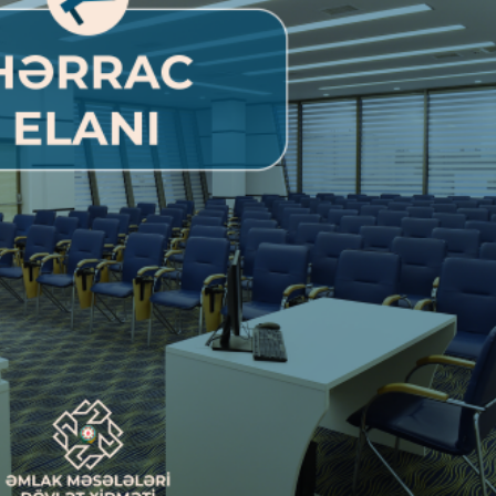
Dünya iqtisadiyyatında vergi
Nicat İmanov: "Vergi qanunv
siyasətinin imperativləri
MƏQALƏ
dəyişikliklər sahibkarlıq m
yaxşılaşdırılmasına xidmət 
MÜSAHİBƏ
Əvəz Quliyev: “Yumşaq keçid
sayəsində aparılmış islahatın nəticələri
qorunub saxlanılacaq”
MÜSAHİBƏ
Aytən Kərimova: “Məqsədi
inklüziv iş mühiti yaratmaq
öyrənən komanda formalaş
Maliyyə planlaması prizmasında
MÜSAHİBƏ
büdcəyə baxış
MƏQALƏ
Azərbaycanda dövlət-özəl 
Gülminə Məlikzadə: “Azərbaycan
çərçivəsində həyata keçirilə
Bacarıqlar Akseleratoru” ixtisaslaşmış
layihə
VİDEO
kadrların hazırlanmasını hədəfləyir”
Aydın Hüseynov: “Əsrin mü
Azərbaycanın iqtisadi suve
təmin edən əsas dayaqlard
MÜSAHİBƏ