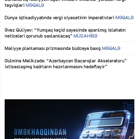
təşviqləri
MƏQALƏ
fə
lıq
Dünya iqtisadiyyatında vergi siyasətinin imperativləri
MƏQALƏ
Ni
mü
Əvəz Quliyev: “Yumşaq keçid sayəsində aparılmış islahatın
nəticələri qorunub saxlanılacaq”
MÜSAHİBƏ
Ay
ya
M
Maliyyə planlaması prizmasında büdcəyə baxış
MƏQALƏ
Az
Gülminə Məlikzadə: “Azərbaycan Bacarıqlar Akseleratoru”
ke
ixtisaslaşmış kadrların hazırlanmasını hədəfləyir”
Ay
su