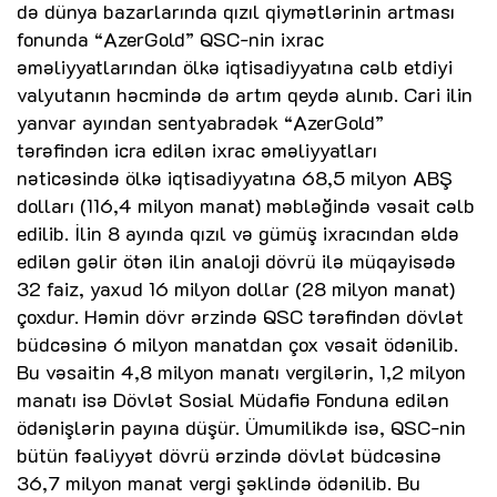
də dünya bazarlarında qızıl qiymətlərinin artması
fonunda “AzerGold” QSC-nin ixrac
əməliyyatlarından ölkə iqtisadiyyatına cəlb etdiyi
valyutanın həcmində də artım qeydə alınıb. Cari ilin
yanvar ayından sentyabradək “AzerGold”
tərəfindən icra edilən ixrac əməliyyatları
nəticəsində ölkə iqtisadiyyatına 68,5 milyon ABŞ
dolları (116,4 milyon manat) məbləğində vəsait cəlb
edilib. İlin 8 ayında qızıl və gümüş ixracından əldə
edilən gəlir ötən ilin analoji dövrü ilə müqayisədə
32 faiz, yaxud 16 milyon dollar (28 milyon manat)
çoxdur. Həmin dövr ərzində QSC tərəfindən dövlət
büdcəsinə 6 milyon manatdan çox vəsait ödənilib.
Bu vəsaitin 4,8 milyon manatı vergilərin, 1,2 milyon
manatı isə Dövlət Sosial Müdafiə Fonduna edilən
ödənişlərin payına düşür. Ümumilikdə isə, QSC-nin
bütün fəaliyyət dövrü ərzində dövlət büdcəsinə
36,7 milyon manat vergi şəklində ödənilib. Bu