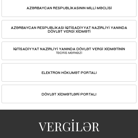
AZƏRBAYCAN RESPUBLİKASININ MİLLİ MƏCLİSİ
AZƏRBAYCAN RESPUBLİKASI İQTİSADİYYAT NAZİRLİYİ YANINDA
DÖVLƏT VERGİ XİDMƏTİ
İQTİSADİYYAT NAZİRLİYİ YANINDA DÖVLƏT VERGİ XİDMƏTİNİN
TƏDRİS MƏRKƏZİ
ELEKTRON HÖKUMƏT PORTALI
DÖVLƏT XİDMƏTLƏRİ PORTALI
VERGİLƏR