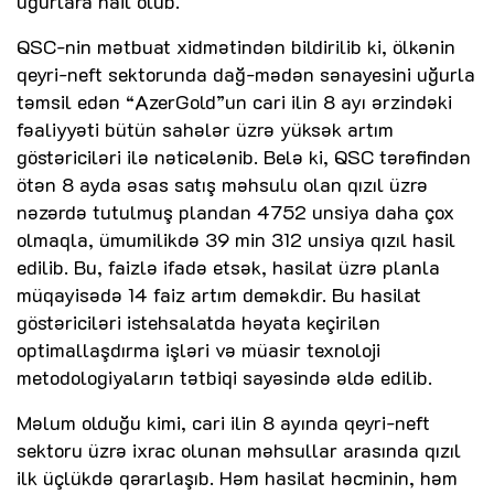
uğurlara nail olub.
QSC-nin mətbuat xidmətindən bildirilib ki, ölkənin
qeyri-neft sektorunda dağ-mədən sənayesini uğurla
təmsil edən “AzerGold”un cari ilin 8 ayı ərzindəki
fəaliyyəti bütün sahələr üzrə yüksək artım
göstəriciləri ilə nəticələnib. Belə ki, QSC tərəfindən
ötən 8 ayda əsas satış məhsulu olan qızıl üzrə
nəzərdə tutulmuş plandan 4752 unsiya daha çox
olmaqla, ümumilikdə 39 min 312 unsiya qızıl hasil
edilib. Bu, faizlə ifadə etsək, hasilat üzrə planla
müqayisədə 14 faiz artım deməkdir. Bu hasilat
göstəriciləri istehsalatda həyata keçirilən
optimallaşdırma işləri və müasir texnoloji
metodologiyaların tətbiqi sayəsində əldə edilib.
Məlum olduğu kimi, cari ilin 8 ayında qeyri-neft
sektoru üzrə ixrac olunan məhsullar arasında qızıl
ilk üçlükdə qərarlaşıb. Həm hasilat həcminin, həm