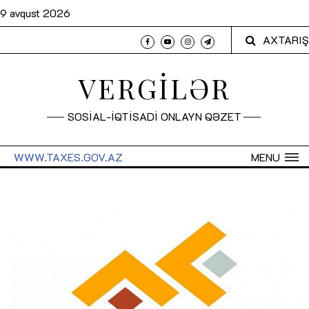
9 avqust 2026
AXTARIŞ
VERGİLƏR
SOSİAL-İQTİSADİ ONLAYN QƏZET
WWW.TAXES.GOV.AZ
MENU