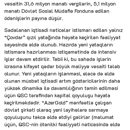
vəsaitin 31,6 milyon manatı vergilərin, 5,1 milyon
manatı Dövlət Sosial Müdafiə Fonduna edilən
ödənişlərin payına düşür.
Sadalanan iqtisadi nəticələr istismarı edilən yalnız
“Çovdar” qızıl yatağında həyata keçirilən fəaliyyət
sayəsində əldə olunub. Hazırda yeni yataqların
istismara hazırlanması istiqamətində də intensiv
işlər davam etdirilir. Təbii ki, bu sahədə işlərin
icrasına kifayət qədər böyük maliyyə vəsaiti tələb
olunur. Yeni yataqların işlənməsi, eləcə də əldə
olunan müsbət iqtisadi artım göstəricilərinin daha
yüksək dinamika ilə davamlılığının təmin edilməsi
üçün QSC tərəfindən kapital qoyuluşu həyata
keçirilməkdədir. “AzerGold” mənfəətlə çalışan
dövlət şirkəti olaraq yeni layihələrə sərmayə
qoyuluşunu təkcə əldə etdiyi gəlirlər (məlumat
üçün, QSC-nin ötənilki fəaliyyəti nəticəsində əldə