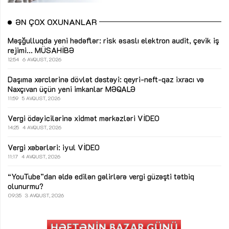
ƏN ÇOX OXUNANLAR
Məşğulluqda yeni hədəflər: risk əsaslı elektron audit, çevik iş
rejimi...
MÜSAHİBƏ
12:54
6 AVQUST, 2026
Daşıma xərclərinə dövlət dəstəyi: qeyri-neft-qaz ixracı və
Naxçıvan üçün yeni imkanlar
MƏQALƏ
11:59
5 AVQUST, 2026
Vergi ödəyicilərinə xidmət mərkəzləri
VİDEO
14:25
4 AVQUST, 2026
Vergi xəbərləri: iyul
VİDEO
11:17
4 AVQUST, 2026
“YouTube”dan əldə edilən gəlirlərə vergi güzəşti tətbiq
olunurmu?
09:35
3 AVQUST, 2026