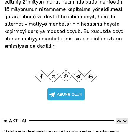
edilmiş 21 milyon manat həcmində xalis mənfəətin
15 milyonunun nizamnamə kapitalına yönəldilməsi
qərara alınıb) və dövlət hesabına deyil, həm də
alternativ maliyyə mənbələrinin hesabına həyata
keçirməyi qarşıya məqsəd qoyub. Bu xüsusda qeyd
olunan maliyyə mənbələrinin sırasına istiqrazların
emissiyası da daxildir.
AKTUAL
Sahibkarlıq fəaliyyəti üçün inklüziv imkanlar yaradan vergi
“D