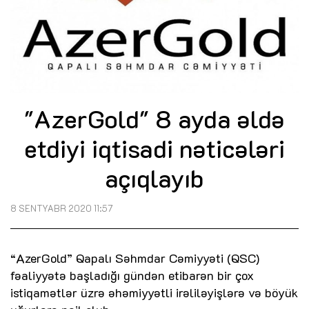
"AzerGold" 8 ayda əldə
etdiyi iqtisadi nəticələri
açıqlayıb
8 SENTYABR 2020 11:57
“AzerGold” Qapalı Səhmdar Cəmiyyəti (QSC)
fəaliyyətə başladığı gündən etibarən bir çox
istiqamətlər üzrə əhəmiyyətli irəliləyişlərə və böyük