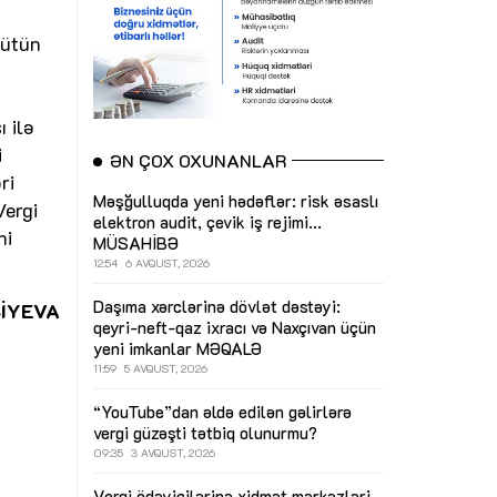
Bütün
 ilə
i
ƏN ÇOX OXUNANLAR
ri
Məşğulluqda yeni hədəflər: risk əsaslı
Vergi
elektron audit, çevik iş rejimi...
ni
MÜSAHİBƏ
12:54
6 AVQUST, 2026
Daşıma xərclərinə dövlət dəstəyi:
BİYEVA
qeyri-neft-qaz ixracı və Naxçıvan üçün
yeni imkanlar
MƏQALƏ
11:59
5 AVQUST, 2026
“YouTube”dan əldə edilən gəlirlərə
vergi güzəşti tətbiq olunurmu?
09:35
3 AVQUST, 2026
Vergi ödəyicilərinə xidmət mərkəzləri