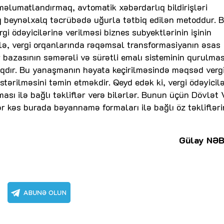
məlumatlandırmaq, avtomatik xəbərdarlıq bildirişləri
q beynəlxalq təcrübədə uğurla tətbiq edilən metoddur. 
rgi ödəyicilərinə verilməsi biznes subyektlərinin işinin
lə, vergi orqanlarında rəqəmsal transformasiyanın əsas
bazasının səmərəli və sürətli emalı sisteminin qurulması
aqdır. Bu yanaşmanın həyata keçirilməsində məqsəd verg
tərilməsini təmin etməkdir. Qeyd edək ki, vergi ödəyicilə
sı ilə bağlı təkliflər verə bilərlər. Bunun üçün Dövlət 
r kəs burada bəyannamə formaları ilə bağlı öz təklifləri
Gülay NƏ