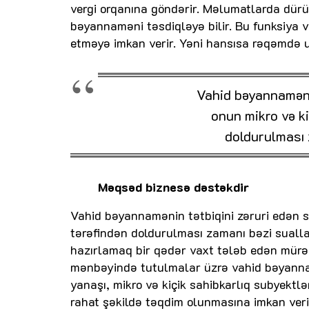
vergi orqanına göndərir. Məlumatlarda dürü
bəyannaməni təsdiqləyə bilir. Bu funksiya v
etməyə imkan verir. Yəni hansısa rəqəmdə
Vahid bəyannamənin
onun mikro və ki
doldurulması 
Məqsəd biznesə dəstəkdir
Vahid bəyannamənin tətbiqini zəruri edən sə
tərəfindən doldurulması zamanı bəzi sualla
hazırlamaq bir qədər vaxt tələb edən mürə
mənbəyində tutulmalar üzrə vahid bəyannam
yanaşı, mikro və kiçik sahibkarlıq subyek
rahat şəkildə təqdim olunmasına imkan veri