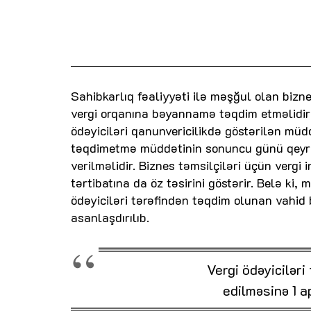
Sahibkarlıq fəaliyyəti ilə məşğul olan bizne
vergi orqanına bəyannamə təqdim etməlidirlə
ödəyiciləri qanunvericilikdə göstərilən m
təqdimetmə müddətinin sonuncu günü qeyri
verilməlidir. Biznes təmsilçiləri üçün vergi
tərtibatına da öz təsirini göstərir. Belə k
ödəyiciləri tərəfindən təqdim olunan vahid
asanlaşdırılıb.
Vergi ödəyicilər
edilməsinə 1 a