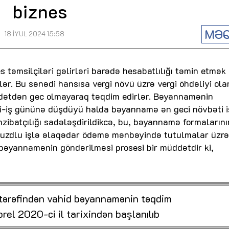
biznes
MƏQ
18 İYUL 2024 15:58
s təmsilçiləri gəlirləri barədə hesabatlılığı təmin etmək
r. Bu sənədi hansısa vergi növü üzrə vergi öhdəliyi ola
üddətdən gec olmayaraq təqdim edirlər. Bəyannamənin
-iş gününə düşdüyü halda bəyannamə ən geci növbəti 
 inzibatçılığı sadələşdirildikcə, bu, bəyannamə formalarını
i, muzdlu işlə əlaqədar ödəmə mənbəyində tutulmalar üzrə
 bəyannamənin göndərilməsi prosesi bir müddətdir ki,
i tərəfindən vahid bəyannamənin təqdim
prel 2020-ci il tarixindən başlanılıb