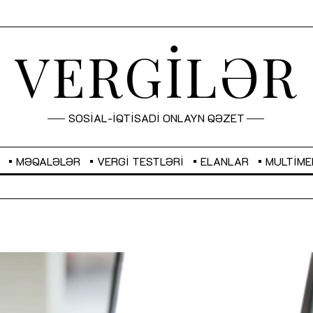
VERGİLƏR
SOSİAL-İQTİSADİ ONLAYN QƏZET
MƏQALƏLƏR
VERGI TESTLƏRI
ELANLAR
MULTIME
GBP
2,2873
RUB
2,0816
Sahibkarlıq fəaliyyəti üçün inklüziv
“Düzgün kommunikasiyanın
imkanlar yaradan vergi təşviqləri
real iş və sistemli fəaliyyə
MƏQALƏ
MÜSAHİBƏ