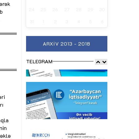
dərək
24
25
26
27
28
29
30
ib
.
31
1
2
3
4
5
6
ARXIV 2013 - 2018
TELEGRAM
ri
rı
aqla
nin
məklə