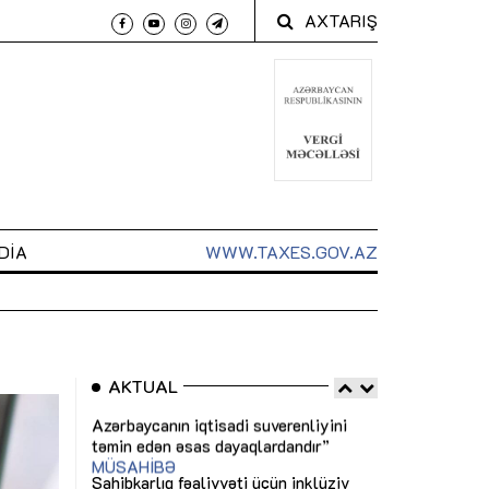
AXTARIŞ
DIA
WWW.TAXES.GOV.AZ
AKTUAL
 arxasında
Sahibkarlıq fəaliyyəti üçün inklüziv
“Düzgün kommun
t dayanır”
imkanlar yaradan vergi təşviqləri
real iş və siste
MƏQALƏ
MÜSAHİBƏ