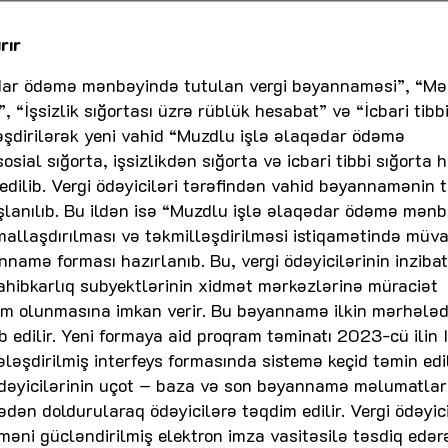
rır
ədar ödəmə mənbəyində tutulan vergi bəyannaməsi”, “Mə
, “İşsizlik sığortası üzrə rüblük hesabat” və “İcbari tibb
ləşdirilərək yeni vahid “Muzdlu işlə əlaqədar ödəmə
ial sığorta, işsizlikdən sığorta və icbari tibbi sığorta h
edilib. Vergi ödəyiciləri tərəfindən vahid bəyannamənin 
aşlanılıb. Bu ildən isə “Muzdlu işlə əlaqədar ödəmə mən
llaşdırılması və təkmilləşdirilməsi istiqamətində müva
nnamə forması hazırlanıb. Bu, vergi ödəyicilərinin inzibat
ahibkarlıq subyektlərinin xidmət mərkəzlərinə müraciət
m olunmasına imkan verir. Bu bəyannamə ilkin mərhələ
ib edilir. Yeni formaya aid proqram təminatı 2023-cü ilin 
ləşdirilmiş interfeys formasında sistemə keçid təmin edil
dəyicilərinin uçot – baza və son bəyannamə məlumatlar
ən doldurularaq ödəyicilərə təqdim edilir. Vergi ödəyici
əni gücləndirilmiş elektron imza vasitəsilə təsdiq edər