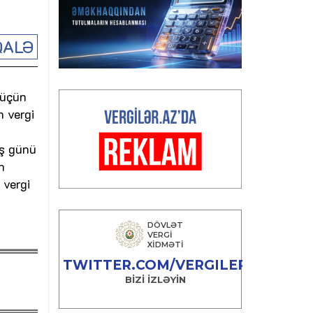
ALƏ
 üçün
n vergi
iş günü
n
 vergi