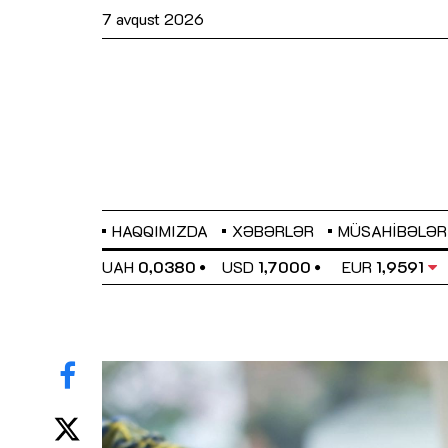
7 avqust 2026
HAQQIMIZDA
XƏBƏRLƏR
MÜSAHIBƏLƏR
EL
0,6489
UAH
0,0380
USD
1,7000
EUR
1,9591