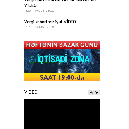
VİDEO
14:25
4 AVQUST, 2026
Vergi xəbərləri: iyul
VİDEO
11:17
4 AVQUST, 2026
VIDEO