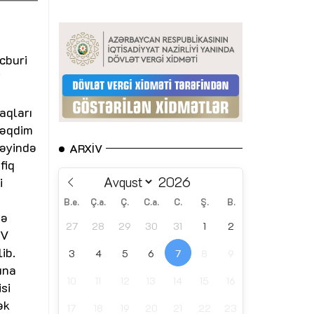
cburi
i
aqları
təqdim
bəyində
ARXIV
fiq
i
B.e.
Ç.a.
Ç.
C.a.
C.
Ş.
B.
də
27
28
29
30
31
1
2
IV
ib.
3
4
5
6
7
8
9
ına
10
11
12
13
14
15
16
si
ək
17
18
19
20
21
22
23