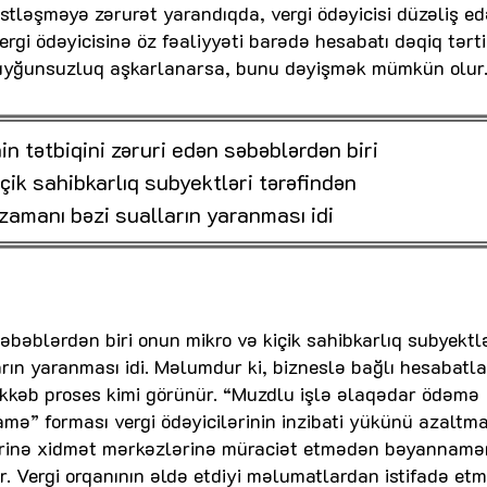
stləşməyə zərurət yarandıqda, vergi ödəyicisi düzəliş e
ergi ödəyicisinə öz fəaliyyəti barədə hesabatı dəqiq tərt
 uyğunsuzluq aşkarlanarsa, bunu dəyişmək mümkün olur
 tətbiqini zəruri edən səbəblərdən biri
çik sahibkarlıq subyektləri tərəfindən
zamanı bəzi sualların yaranması idi
bəblərdən biri onun mikro və kiçik sahibkarlıq subyektlə
rın yaranması idi. Məlumdur ki, bizneslə bağlı hesabatla
kkəb proses kimi görünür. “Muzdlu işlə əlaqədar ödəmə
ə” forması vergi ödəyicilərinin inzibati yükünü azaltm
tlərinə xidmət mərkəzlərinə müraciət etmədən bəyannamə
r. Vergi orqanının əldə etdiyi məlumatlardan istifadə et