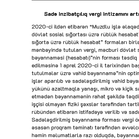
Sadə inzibatçılıq vergi intizamını artı
2020-ci ildən etibarən “Muzdlu işlə əlaq
dövlət sosial sığortası üzrə rüblük hesabat”
sığorta üzrə rüblük hesabat” formaları bir
mənbəyində tutulan vergi, məcburi dövlət sos
bəyannaməsi (hesabatı)”nin forması təsdiq 
edilməsinə 1 aprel 2020-ci il tarixindən b
tutulmalar üzrə vahid bəyannamə”nin optima
işlər aparılıb və sadələşdirilmiş vahid bəya
yükünü azaltmaqla yanaşı, mikro və kiçik s
etmədən bəyannamənin rahat şəkildə təqdi
işçisi olmayan fiziki şəxslər tərəfindən tərt
rübündən etibarən istifadəyə verilib və sadə
Sadələşdirilmiş bəyannamə forması vergi ö
əsasən proqram təminatı tərəfindən əvvəlcəd
həmin məlumatlarla razı olduqda, bəyannam