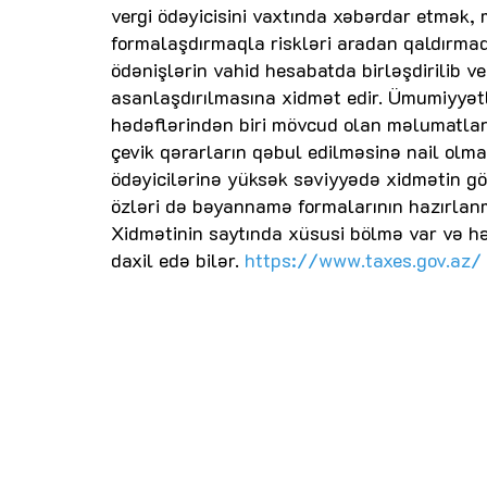
vergi ödəyicisini vaxtında xəbərdar etmək, 
formalaşdırmaqla riskləri aradan qaldırma
ödənişlərin vahid hesabatda birləşdirilib ve
asanlaşdırılmasına xidmət edir. Ümumiyyət
hədəflərindən biri mövcud olan məlumatlar 
çevik qərarların qəbul edilməsinə nail olm
ödəyicilərinə yüksək səviyyədə xidmətin gös
özləri də bəyannamə formalarının hazırlanma
Xidmətinin saytında xüsusi bölmə var və hə
daxil edə bilər.
https://www.taxes.gov.az/