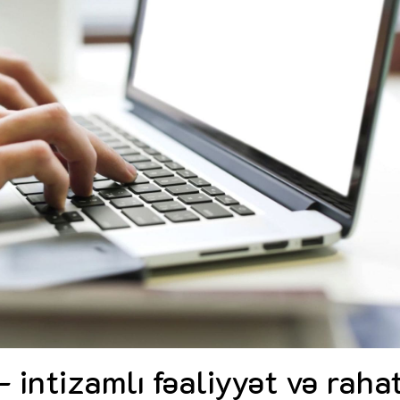
Dünya iqtisadiyyatında vergi
Nicat İmanov: "Vergi qanunv
siyasətinin imperativləri
MƏQALƏ
dəyişikliklər sahibkarlıq m
yaxşılaşdırılmasına xidmət 
MÜSAHİBƏ
Əvəz Quliyev: “Yumşaq keçid
sayəsində aparılmış islahatın nəticələri
qorunub saxlanılacaq”
MÜSAHİBƏ
Aytən Kərimova: “Məqsədi
inklüziv iş mühiti yaratmaq
öyrənən komanda formalaş
Maliyyə planlaması prizmasında
MÜSAHİBƏ
büdcəyə baxış
MƏQALƏ
Azərbaycanda dövlət-özəl 
Gülminə Məlikzadə: “Azərbaycan
çərçivəsində həyata keçirilə
Bacarıqlar Akseleratoru” ixtisaslaşmış
layihə
VİDEO
kadrların hazırlanmasını hədəfləyir”
Aydın Hüseynov: “Əsrin mü
Azərbaycanın iqtisadi suve
təmin edən əsas dayaqlard
MÜSAHİBƏ
intizamlı fəaliyyət və raha