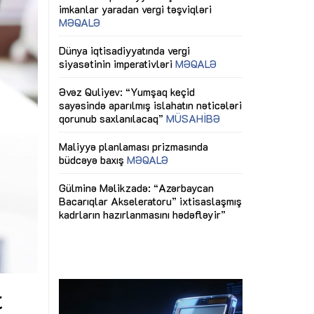
ericiliyinə
Dünya iqtisadiyyatında vergi
Nicat İmanov: "
ühitinin
siyasətinin imperativləri
MƏQALƏ
dəyişikliklər s
edir"
yaxşılaşdırılma
MÜSAHİBƏ
Əvəz Quliyev: “Yumşaq keçid
sayəsində aparılmış islahatın nəticələri
miz daha
qorunub saxlanılacaq”
MÜSAHİBƏ
Aytən Kərimov
, çevik və
inklüziv iş müh
dırmaqdır”
öyrənən komand
Maliyyə planlaması prizmasında
MÜSAHİBƏ
büdcəyə baxış
MƏQALƏ
tərəfdaşlığı
Azərbaycanda d
Gülminə Məlikzadə: “Azərbaycan
n ilk pilot
çərçivəsində hə
Bacarıqlar Akseleratoru” ixtisaslaşmış
layihə
VİDEO
kadrların hazırlanmasını hədəfləyir”
qaviləsi”
Aydın Hüseynov
renliyini
Azərbaycanın iq
andır”
təmin edən əsa
MÜSAHİBƏ
t