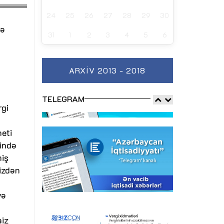
24
25
26
27
28
29
30
də
31
1
2
3
4
5
6
ARXIV 2013 - 2018
TELEGRAM
rgi
neti
ində
miş
izdən
və
aiz