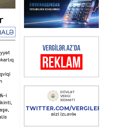
r
ALƏ
iyyət
karlıq
şviqi
in
%-i
kinti,
iaşə,
lis