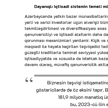
Dayanıqlı iqtisadi sistemin təməli m
Azərbaycanda yetkin bazar münasibətlərinin
yerli və xarici investorlar üçün əlverişli bi
təkmilləşdirilməsi və diversifikasiyası əsas 
qanunvericiliyi və iqtisadi alətlərin daha d
qorunması mexanizmləri yenilənir. Kiçik və o
məqsədi ilə həyata keçirilən təşviqedici tə
güzəştli kreditlərlə təminat səviyyəsi yüksə
iqtisadiyyatda və xüsusilə də istehlak baz
davamı olaraq, müvafiq qanunvericilik aktları
Biznesin təşviqi istiqamətin
göstəricilərdə də öz əksini tapır
181,9 milyon manatlıq 
bu, 2023-cü ilin