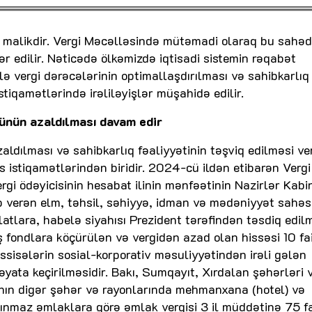
a malikdir. Vergi Məcəlləsində mütəmadi olaraq bu sahə
ər edilir. Nəticədə ölkəmizdə iqtisadi sistemin rəqabət
lə vergi dərəcələrinin optimallaşdırılması və sahibkarlıq
stiqamətlərində irəliləyişlər müşahidə edilir.
künün azaldılması davam edir
aldılması və sahibkarlıq fəaliyyətinin təşviq edilməsi ve
s istiqamətlərindən biridir. 2024-cü ildən etibarən Vergi
rgi ödəyicisinin hesabat ilinin mənfəətinin Nazirlər Kabi
 verən elm, təhsil, səhiyyə, idman və mədəniyyət sahəs
latlara, habelə siyahısı Prezident tərəfindən təsdiq edil
ş fondlara köçürülən və vergidən azad olan hissəsi 10 fa
əssisələrin sosial-korporativ məsuliyyətindən irəli gələn
yata keçirilməsidir. Bakı, Sumqayıt, Xırdalan şəhərləri 
anın digər şəhər və rayonlarında mehmanxana (hotel) və
şınmaz əmlaklara görə əmlak vergisi 3 il müddətinə 75 f