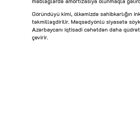
məbləğlərdə amortizasiya olunmaqla gəlird
Göründüyü kimi, ölkəmizdə sahibkarlığın in
təkmilləşdirilir. Məqsədyönlü siyasətə söyk
Azərbaycanı iqtisadi cəhətdən daha qüdrət
çevirir.