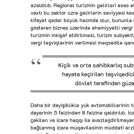
azaldılıb. Regional turizmin gəlirləri əsas
vaxtı bu sektor üzrə gəlirlərin səviyyəsi kə
kifayət qədər böyük həcmdə olur, bununla b
göstərən biznes üzərində əhəmiyyətli vergi
turizmin inkişaf etdirilməsi, turizm subyekt
vergi təşviqlərinin verilməsi məqsədilə qanu
Kiçik və orta sahibkarlıq sub
həyata keçirilən təşviqedic
dövlət tərəfindən güzəş
Daha bir dəyişikliklə yük avtomobillərinin t
dəyərinin 5 faizindən 8 faizinə qaldırılıb. 
çəkilən və icarə haqqı ilə əvəzləşdirilməy
bağlanmış icarə müqaviləsinin müddəti ərzi