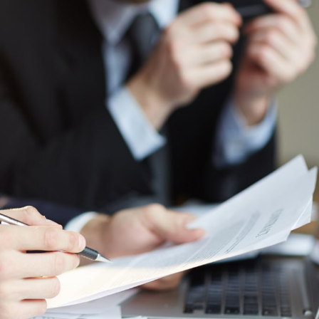
Dünya iqtisadiyyatında vergi
Nicat İmanov: "Vergi qanunv
siyasətinin imperativləri
MƏQALƏ
dəyişikliklər sahibkarlıq m
yaxşılaşdırılmasına xidmət 
MÜSAHİBƏ
Əvəz Quliyev: “Yumşaq keçid
sayəsində aparılmış islahatın nəticələri
qorunub saxlanılacaq”
MÜSAHİBƏ
Aytən Kərimova: “Məqsədi
inklüziv iş mühiti yaratmaq
öyrənən komanda formalaş
Maliyyə planlaması prizmasında
MÜSAHİBƏ
büdcəyə baxış
MƏQALƏ
Azərbaycanda dövlət-özəl 
Gülminə Məlikzadə: “Azərbaycan
çərçivəsində həyata keçirilə
Bacarıqlar Akseleratoru” ixtisaslaşmış
layihə
VİDEO
kadrların hazırlanmasını hədəfləyir”
Aydın Hüseynov: “Əsrin mü
Azərbaycanın iqtisadi suve
təmin edən əsas dayaqlard
MÜSAHİBƏ