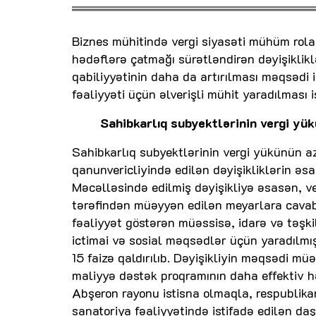
Biznes mühitində vergi siyasəti mühüm rol
hədəflərə çatmağı sürətləndirən dəyişiklikl
qabiliyyətinin daha da artırılması məqsədi i
fəaliyyəti üçün əlverişli mühit yaradılması i
Sahibkarlıq subyektlərinin vergi yü
Sahibkarlıq subyektlərinin vergi yükünün az
qanunvericliyində edilən dəyişikliklərin əsa
Məcəlləsində edilmiş dəyişikliyə əsasən, ve
tərəfindən müəyyən edilən meyarlara cavab
fəaliyyət göstərən müəssisə, idarə və təşki
ictimai və sosial məqsədlər üçün yaradılmı
15 faizə qaldırılıb. Dəyişikliyin məqsədi mü
maliyyə dəstək proqramının daha effektiv hə
Abşeron rayonu istisna olmaqla, respublik
sanatoriya fəaliyyətində istifadə edilən da