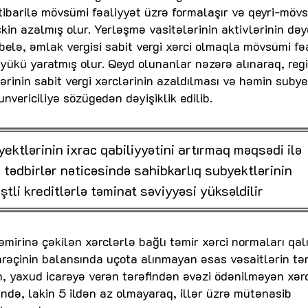
 etibarilə mövsümi fəaliyyət üzrə formalaşır və qeyri-mö
skin azalmış olur. Yerləşmə vasitələrinin aktivlərinin dəy
elə, əmlak vergisi sabit vergi xərci olmaqla mövsümi fə
 yükü yaratmış olur. Qeyd olunanlar nəzərə alınaraq, reg
lərinin sabit vergi xərclərinin azaldılması və həmin suby
nvericiliyə sözügedən dəyişiklik edilib.
yektlərinin ixrac qabiliyyətini artırmaq məqsədi ilə
i tədbirlər nəticəsində sahibkarlıq subyektlərinin
tli kreditlərlə təminat səviyyəsi yüksəldilir
əmirinə çəkilən xərclərlə bağlı təmir xərci normaları qal
İcarəçinin balansında uçota alınmayan əsas vəsaitlərin tə
ən, yaxud icarəyə verən tərəfindən əvəzi ödənilməyən xər
ndə, lakin 5 ildən az olmayaraq, illər üzrə mütənasib