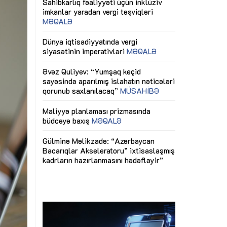
ericiliyinə
Dünya iqtisadiyyatında vergi
Nicat İmanov: "
ühitinin
siyasətinin imperativləri
MƏQALƏ
dəyişikliklər s
edir"
yaxşılaşdırılma
MÜSAHİBƏ
Əvəz Quliyev: “Yumşaq keçid
sayəsində aparılmış islahatın nəticələri
miz daha
qorunub saxlanılacaq”
MÜSAHİBƏ
Aytən Kərimov
, çevik və
inklüziv iş müh
dırmaqdır”
öyrənən komand
Maliyyə planlaması prizmasında
MÜSAHİBƏ
büdcəyə baxış
MƏQALƏ
tərəfdaşlığı
Azərbaycanda d
Gülminə Məlikzadə: “Azərbaycan
n ilk pilot
çərçivəsində hə
Bacarıqlar Akseleratoru” ixtisaslaşmış
layihə
VİDEO
kadrların hazırlanmasını hədəfləyir”
qaviləsi”
Aydın Hüseynov
renliyini
Azərbaycanın iq
andır”
təmin edən əsa
MÜSAHİBƏ