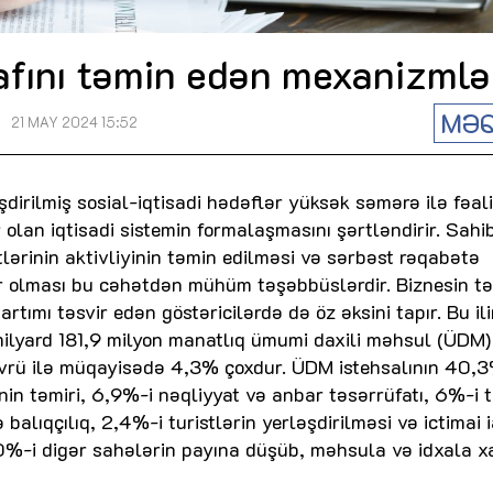
şafını təmin edən mexanizmlə
MƏQ
21 MAY 2024 15:52
dirilmiş sosial-iqtisadi hədəflər yüksək səmərə ilə fəal
lan iqtisadi sistemin formalaşmasını şərtləndirir. Sahib
tlərinin aktivliyinin təmin edilməsi və sərbəst rəqabətə
 olması bu cəhətdən mühüm təşəbbüslərdir. Biznesin tə
rtımı təsvir edən göstəricilərdə də öz əksini tapır. Bu il
lyard 181,9 milyon manatlıq ümumi daxili məhsul (ÜDM)
dövrü ilə müqayisədə 4,3% çoxdur. ÜDM istehsalının 40,3
nin təmiri, 6,9%-i nəqliyyat və anbar təsərrüfatı, 6%-i ti
balıqçılıq, 2,4%-i turistlərin yerləşdirilməsi və ictimai 
20%-i digər sahələrin payına düşüb, məhsula və idxala xa