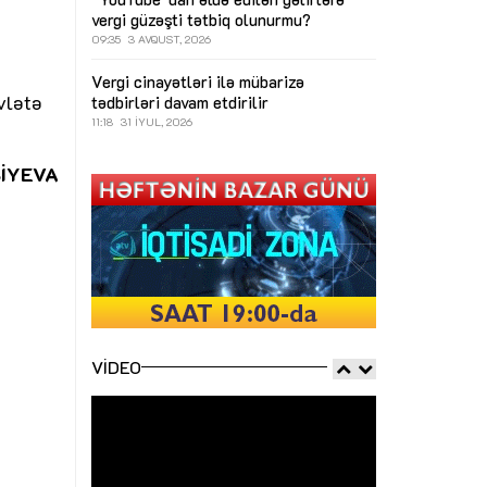
vergi güzəşti tətbiq olunurmu?
09:35
3 AVQUST, 2026
Vergi cinayətləri ilə mübarizə
vlətə
tədbirləri davam etdirilir
11:18
31 İYUL, 2026
BİYEVA
VIDEO