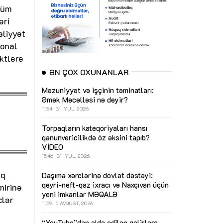
vsüm
əri
aliyyət
ional
ektlərə
ƏN ÇOX OXUNANLAR
Məzuniyyət və işçinin təminatları:
Əmək Məcəlləsi nə deyir?
11:54
31 İYUL, 2026
Torpaqların kateqoriyaları hansı
qanunvericilikdə öz əksini tapıb?
VİDEO
15:46
31 İYUL, 2026
ıq
Daşıma xərclərinə dövlət dəstəyi:
qeyri-neft-qaz ixracı və Naxçıvan üçün
mirinə
yeni imkanlar
MƏQALƏ
clər
11:59
5 AVQUST, 2026
“YouTube”dan əldə edilən gəlirlərə