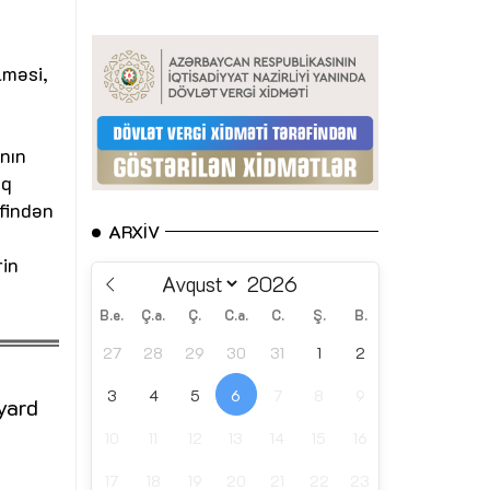
lməsi,
ının
aq
əfindən
ARXIV
rin
B.e.
Ç.a.
Ç.
C.a.
C.
Ş.
B.
27
28
29
30
31
1
2
3
4
5
6
7
8
9
lyard
10
11
12
13
14
15
16
17
18
19
20
21
22
23