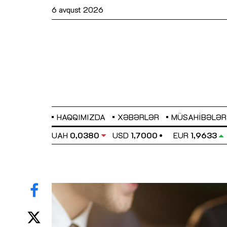
6 avqust 2026
HAQQIMIZDA
XƏBƏRLƏR
MÜSAHIBƏLƏR
EL
0,6486
UAH
0,0380
USD
1,7000
EUR
1,9633