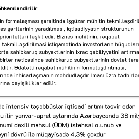
öhkəmləndirilir
 formalaşması şəraitində işgüzar mühitin təkmilləşdiri
znes şərtlərinin yaradılması, iqtisadiyyatın strukturunun
prioritetləri təşkil edir. Biznes mühitinin, rəqabət
a təkmilləşdirilməsi istiqamətində investorların hüquqlar
rta sahibkarlıq subyektlərinin ixrac qabiliyyətini artırm
dbirlər nəticəsində sahibkarlıq subyektlərinin dövlət tər
ldilir. Ədalətli rəqabət mühitinin formalaşdırılması,
arında inhisarlaşmanın məhdudlaşdırılması üzrə tədbirlə
na dəyişikliklər edilir.
də intensiv təşəbbüslər iqtisadi artımı təsvir edən
. Bu ilin yanvar-aprel aylarında Azərbaycanda 38 mi
ümumi daxili məhsul (ÜDM) istehsal olunub və
 eyni dövrü ilə müqayisədə 4,3% çoxdur