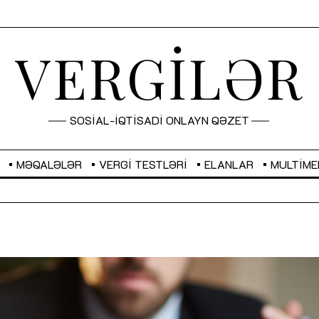
VERGİLƏR
SOSİAL-İQTİSADİ ONLAYN QƏZET
MƏQALƏLƏR
VERGI TESTLƏRI
ELANLAR
MULTIME
GBP
2,2882
RUB
2,1023
Sahibkarlıq fəaliyyəti üçün inklüziv
“Düzgün kommunikasiyanın
imkanlar yaradan vergi təşviqləri
real iş və sistemli fəaliyyə
MƏQALƏ
MÜSAHİBƏ