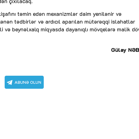
ən çıxılacaq.
kişafını təmin edən mexanizmlər daim yenilənir və
ənən tədbirlər və ardıcıl aparılan mütərəqqi islahatlar
li və beynəlxalq miqyasda dayanıqlı mövqelərə malik dö
Gülay NƏ