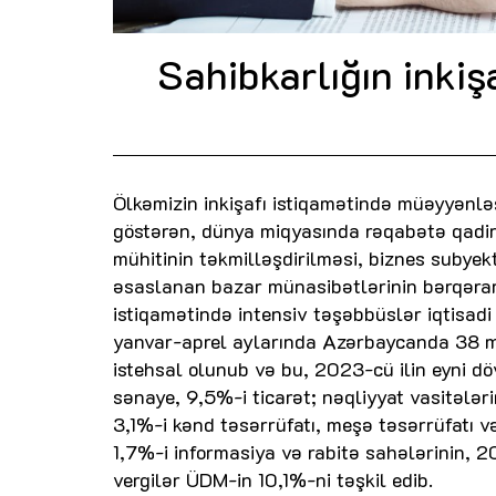
Sahibkarlığın inki
Ölkəmizin inkişafı istiqamətində müəyyənləş
göstərən, dünya miqyasında rəqabətə qadir o
mühitinin təkmilləşdirilməsi, biznes subyek
əsaslanan bazar münasibətlərinin bərqərar
istiqamətində intensiv təşəbbüslər iqtisadi a
yanvar-aprel aylarında Azərbaycanda 38 mi
istehsal olunub və bu, 2023-cü ilin eyni 
sənaye, 9,5%-i ticarət; nəqliyyat vasitələri
3,1%-i kənd təsərrüfatı, meşə təsərrüfatı və 
1,7%-i informasiya və rabitə sahələrinin, 
vergilər ÜDM-in 10,1%-ni təşkil edib.