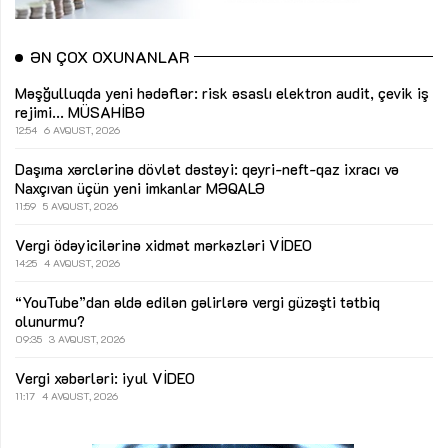
ƏN ÇOX OXUNANLAR
Məşğulluqda yeni hədəflər: risk əsaslı elektron audit, çevik iş
rejimi...
MÜSAHİBƏ
12:54
6 AVQUST, 2026
Daşıma xərclərinə dövlət dəstəyi: qeyri-neft-qaz ixracı və
Naxçıvan üçün yeni imkanlar
MƏQALƏ
11:59
5 AVQUST, 2026
Vergi ödəyicilərinə xidmət mərkəzləri
VİDEO
14:25
4 AVQUST, 2026
“YouTube”dan əldə edilən gəlirlərə vergi güzəşti tətbiq
olunurmu?
09:35
3 AVQUST, 2026
Vergi xəbərləri: iyul
VİDEO
11:17
4 AVQUST, 2026