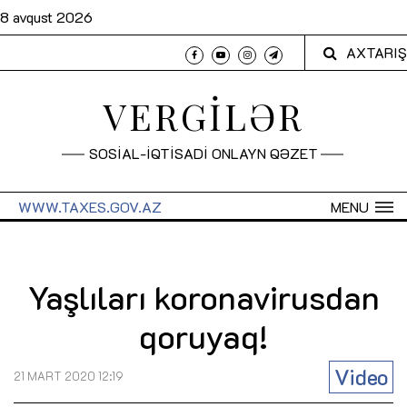
8 avqust 2026
AXTARIŞ
VERGİLƏR
SOSİAL-İQTİSADİ ONLAYN QƏZET
WWW.TAXES.GOV.AZ
MENU
Yaşlıları koronavirusdan
qoruyaq!
Video
21 MART 2020 12:19