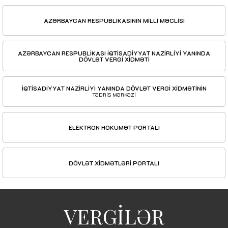
AZƏRBAYCAN RESPUBLİKASININ MİLLİ MƏCLİSİ
AZƏRBAYCAN RESPUBLİKASI İQTİSADİYYAT NAZİRLİYİ YANINDA
DÖVLƏT VERGİ XİDMƏTİ
İQTİSADİYYAT NAZİRLİYİ YANINDA DÖVLƏT VERGİ XİDMƏTİNİN
TƏDRİS MƏRKƏZİ
ELEKTRON HÖKUMƏT PORTALI
DÖVLƏT XİDMƏTLƏRİ PORTALI
VERGİLƏR