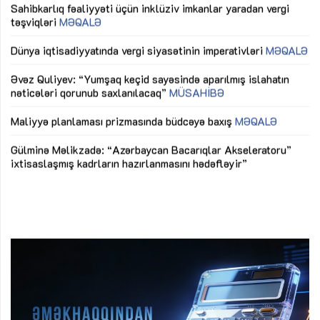
Sahibkarlıq fəaliyyəti üçün inklüziv imkanlar yaradan vergi
“D
təşviqləri
MƏQALƏ
fə
lıq
Dünya iqtisadiyyatında vergi siyasətinin imperativləri
MƏQALƏ
Ni
mü
Əvəz Quliyev: “Yumşaq keçid sayəsində aparılmış islahatın
nəticələri qorunub saxlanılacaq”
MÜSAHİBƏ
Ay
ya
M
Maliyyə planlaması prizmasında büdcəyə baxış
MƏQALƏ
Az
Gülminə Məlikzadə: “Azərbaycan Bacarıqlar Akseleratoru”
ke
ixtisaslaşmış kadrların hazırlanmasını hədəfləyir”
Ay
su