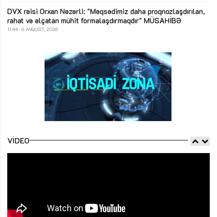
DVX rəisi Orxan Nəzərli: "Məqsədimiz daha proqnozlaşdırılan,
rahat və əlçatan mühit formalaşdırmaqdır"
MÜSAHİBƏ
11:44
6 AVQUST, 2026
VIDEO