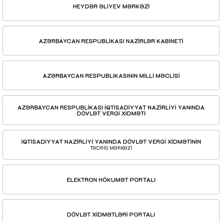
HEYDƏR ƏLİYEV MƏRKƏZİ
AZƏRBAYCAN RESPUBLİKASI NAZİRLƏR KABİNETİ
AZƏRBAYCAN RESPUBLİKASININ MİLLİ MƏCLİSİ
AZƏRBAYCAN RESPUBLİKASI İQTİSADİYYAT NAZİRLİYİ YANINDA
DÖVLƏT VERGİ XİDMƏTİ
İQTİSADİYYAT NAZİRLİYİ YANINDA DÖVLƏT VERGİ XİDMƏTİNİN
TƏDRİS MƏRKƏZİ
ELEKTRON HÖKUMƏT PORTALI
DÖVLƏT XİDMƏTLƏRİ PORTALI