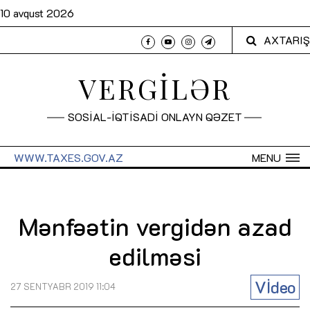
10 avqust 2026
AXTARIŞ
VERGİLƏR
SOSİAL-İQTİSADİ ONLAYN QƏZET
WWW.TAXES.GOV.AZ
MENU
Mənfəətin vergidən azad
edilməsi
Vİdeo
27 SENTYABR 2019 11:04