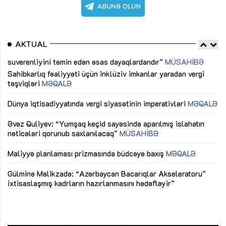
AKTUAL
Sahibkarlıq fəaliyyəti üçün inklüziv imkanlar yaradan vergi
“D
təşviqləri
MƏQALƏ
fə
lıq
Dünya iqtisadiyyatında vergi siyasətinin imperativləri
MƏQALƏ
Ni
mü
Əvəz Quliyev: “Yumşaq keçid sayəsində aparılmış islahatın
nəticələri qorunub saxlanılacaq”
MÜSAHİBƏ
Ay
ya
M
Maliyyə planlaması prizmasında büdcəyə baxış
MƏQALƏ
Az
Gülminə Məlikzadə: “Azərbaycan Bacarıqlar Akseleratoru”
ke
ixtisaslaşmış kadrların hazırlanmasını hədəfləyir”
Ay
su