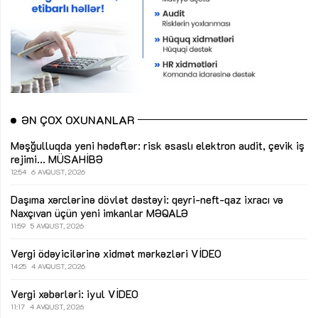
ƏN ÇOX OXUNANLAR
Məşğulluqda yeni hədəflər: risk əsaslı elektron audit, çevik iş
rejimi...
MÜSAHİBƏ
12:54
6 AVQUST, 2026
Daşıma xərclərinə dövlət dəstəyi: qeyri-neft-qaz ixracı və
Naxçıvan üçün yeni imkanlar
MƏQALƏ
11:59
5 AVQUST, 2026
Vergi ödəyicilərinə xidmət mərkəzləri
VİDEO
14:25
4 AVQUST, 2026
Vergi xəbərləri: iyul
VİDEO
11:17
4 AVQUST, 2026