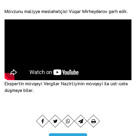
Mövzunu maliyyə məsləhətçisi Vüqar Mirheydərov şərh edir.
Ekspertin mövqeyi Vergilər Nazirliyinin mövqeyi ilə üst-üstə
düşməyə bilər.