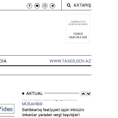
AXTARIŞ
DIA
WWW.TAXES.GOV.AZ
AKTUAL
 arxasında
Sahibkarlıq fəaliyyəti üçün inklüziv
“Düzgün kommun
Video
t dayanır”
imkanlar yaradan vergi təşviqləri
real iş və siste
MƏQALƏ
MÜSAHİBƏ