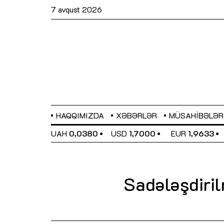
7 avqust 2026
HAQQIMIZDA
XƏBƏRLƏR
MÜSAHIBƏLƏR
EL
0,6486
UAH
0,0380
USD
1,7000
EUR
1,9633
Sadələşdiril