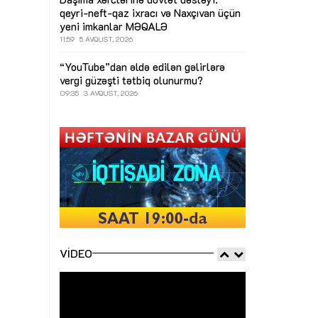
qeyri-neft-qaz ixracı və Naxçıvan üçün
yeni imkanlar
MƏQALƏ
11:59
5 AVQUST, 2026
“YouTube”dan əldə edilən gəlirlərə
vergi güzəşti tətbiq olunurmu?
09:35
3 AVQUST, 2026
VIDEO