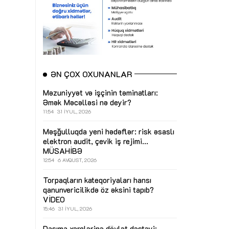
ƏN ÇOX OXUNANLAR
Məzuniyyət və işçinin təminatları:
Əmək Məcəlləsi nə deyir?
11:54
31 İYUL, 2026
Məşğulluqda yeni hədəflər: risk əsaslı
elektron audit, çevik iş rejimi...
MÜSAHİBƏ
12:54
6 AVQUST, 2026
Torpaqların kateqoriyaları hansı
qanunvericilikdə öz əksini tapıb?
VİDEO
15:46
31 İYUL, 2026
Daşıma xərclərinə dövlət dəstəyi: