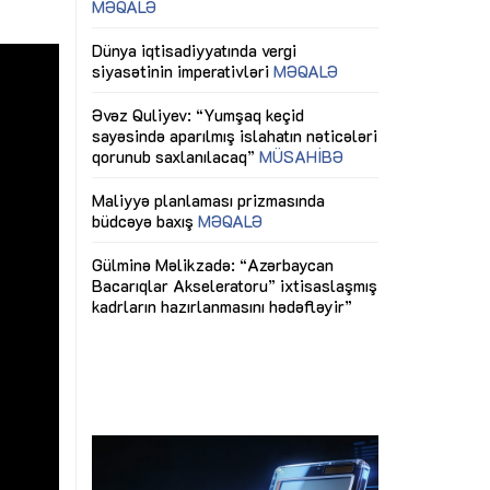
ericiliyinə
Dünya iqtisadiyyatında vergi
Nicat İmanov: "
ühitinin
siyasətinin imperativləri
MƏQALƏ
dəyişikliklər s
edir"
yaxşılaşdırılma
MÜSAHİBƏ
Əvəz Quliyev: “Yumşaq keçid
sayəsində aparılmış islahatın nəticələri
miz daha
qorunub saxlanılacaq”
MÜSAHİBƏ
Aytən Kərimov
, çevik və
inklüziv iş müh
dırmaqdır”
öyrənən komand
Maliyyə planlaması prizmasında
MÜSAHİBƏ
büdcəyə baxış
MƏQALƏ
tərəfdaşlığı
Azərbaycanda d
Gülminə Məlikzadə: “Azərbaycan
n ilk pilot
çərçivəsində hə
Bacarıqlar Akseleratoru” ixtisaslaşmış
layihə
VİDEO
kadrların hazırlanmasını hədəfləyir”
qaviləsi”
Aydın Hüseynov
renliyini
Azərbaycanın iq
andır”
təmin edən əsa
MÜSAHİBƏ