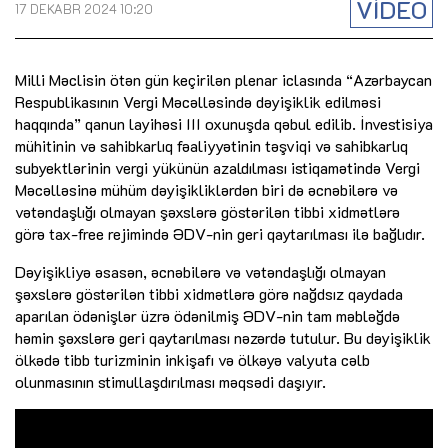
VİDEO
17 DEKABR 2024 10:20
Milli Məclisin ötən gün keçirilən plenar iclasında “Azərbaycan
Respublikasının Vergi Məcəlləsində dəyişiklik edilməsi
haqqında” qanun layihəsi III oxunuşda qəbul edilib. İnvestisiya
mühitinin və sahibkarlıq fəaliyyətinin təşviqi və sahibkarlıq
subyektlərinin vergi yükünün azaldılması istiqamətində Vergi
Məcəlləsinə mühüm dəyişikliklərdən biri də əcnəbilərə və
vətəndaşlığı olmayan şəxslərə göstərilən tibbi xidmətlərə
görə tax-free rejimində ƏDV-nin geri qaytarılması ilə bağlıdır.
Dəyişikliyə əsasən, əcnəbilərə və vətəndaşlığı olmayan
şəxslərə göstərilən tibbi xidmətlərə görə nağdsız qaydada
aparılan ödənişlər üzrə ödənilmiş ƏDV-nin tam məbləğdə
həmin şəxslərə geri qaytarılması nəzərdə tutulur. Bu dəyişiklik
ölkədə tibb turizminin inkişafı və ölkəyə valyuta cəlb
olunmasının stimullaşdırılması məqsədi daşıyır.