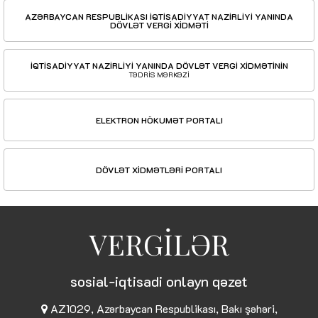
AZƏRBAYCAN RESPUBLİKASI İQTİSADİYYAT NAZİRLİYİ YANINDA
DÖVLƏT VERGİ XİDMƏTİ
İQTİSADİYYAT NAZİRLİYİ YANINDA DÖVLƏT VERGİ XİDMƏTİNİN
TƏDRİS MƏRKƏZİ
ELEKTRON HÖKUMƏT PORTALI
DÖVLƏT XİDMƏTLƏRİ PORTALI
VERGİLƏR
sosial-iqtisadi onlayn qəzet
AZ1029, Azərbaycan Respublikası, Bakı şəhəri,