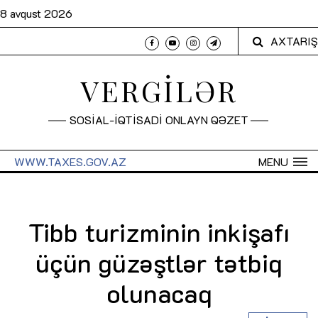
8 avqust 2026
AXTARIŞ
VERGİLƏR
SOSİAL-İQTİSADİ ONLAYN QƏZET
WWW.TAXES.GOV.AZ
MENU
Tibb turizminin inkişafı
üçün güzəştlər tətbiq
olunacaq