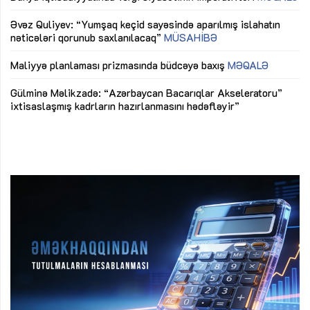
mü
Əvəz Quliyev: “Yumşaq keçid sayəsində aparılmış islahatın
nəticələri qorunub saxlanılacaq”
MÜSAHİBƏ
Ay
ya
M
Maliyyə planlaması prizmasında büdcəyə baxış
MƏQALƏ
Az
Gülminə Məlikzadə: “Azərbaycan Bacarıqlar Akseleratoru”
ke
ixtisaslaşmış kadrların hazırlanmasını hədəfləyir”
Ay
su