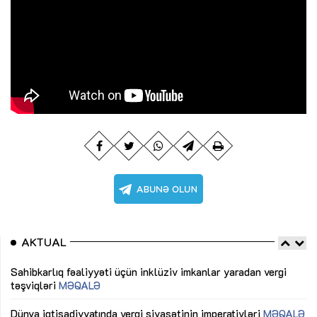
AKTUAL
Sahibkarlıq fəaliyyəti üçün inklüziv imkanlar yaradan vergi
“D
təşviqləri
MƏQALƏ
fə
lıq
Dünya iqtisadiyyatında vergi siyasətinin imperativləri
MƏQALƏ
Ni