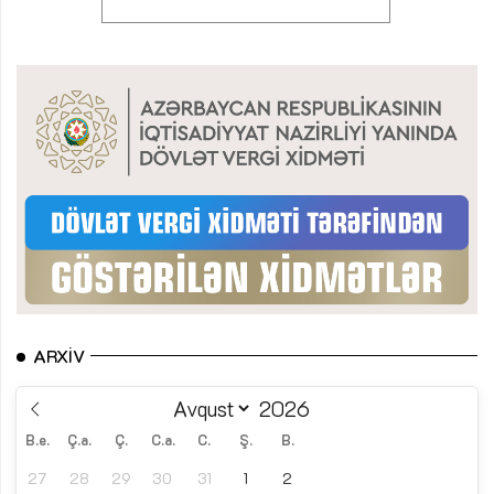
ARXIV
B.e.
Ç.a.
Ç.
C.a.
C.
Ş.
B.
27
28
29
30
31
1
2