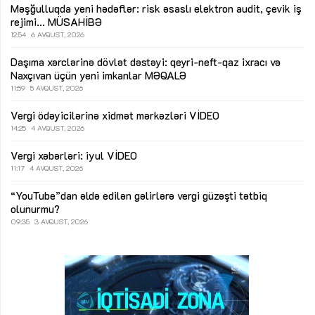
Məşğulluqda yeni hədəflər: risk əsaslı elektron audit, çevik iş
rejimi...
MÜSAHİBƏ
12:54
6 AVQUST, 2026
Daşıma xərclərinə dövlət dəstəyi: qeyri-neft-qaz ixracı və
Naxçıvan üçün yeni imkanlar
MƏQALƏ
11:59
5 AVQUST, 2026
Vergi ödəyicilərinə xidmət mərkəzləri
VİDEO
14:25
4 AVQUST, 2026
Vergi xəbərləri: iyul
VİDEO
11:17
4 AVQUST, 2026
“YouTube”dan əldə edilən gəlirlərə vergi güzəşti tətbiq
olunurmu?
09:35
3 AVQUST, 2026