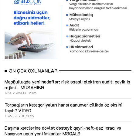
ƏN ÇOX OXUNANLAR
Məşğulluqda yeni hədəflər: risk əsaslı elektron audit, çevik iş
rejimi...
MÜSAHİBƏ
12:54
6 AVQUST, 2026
Torpaqların kateqoriyaları hansı qanunvericilikdə öz əksini
tapıb?
VİDEO
15:46
31 İYUL, 2026
Daşıma xərclərinə dövlət dəstəyi: qeyri-neft-qaz ixracı və
Naxçıvan üçün yeni imkanlar
MƏQALƏ