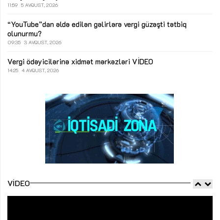
11:59
5 AVQUST, 2026
“YouTube”dan əldə edilən gəlirlərə vergi güzəşti tətbiq
olunurmu?
09:35
3 AVQUST, 2026
Vergi ödəyicilərinə xidmət mərkəzləri
VİDEO
14:25
4 AVQUST, 2026
VIDEO