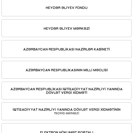
HEYDƏR ƏLİYEV FONDU
HEYDƏR ƏLİYEV MƏRKƏZİ
AZƏRBAYCAN RESPUBLİKASI NAZİRLƏR KABİNETİ
AZƏRBAYCAN RESPUBLİKASININ MİLLİ MƏCLİSİ
AZƏRBAYCAN RESPUBLİKASI İQTİSADİYYAT NAZİRLİYİ YANINDA
DÖVLƏT VERGİ XİDMƏTİ
İQTİSADİYYAT NAZİRLİYİ YANINDA DÖVLƏT VERGİ XİDMƏTİNİN
TƏDRİS MƏRKƏZİ
ELEKTRON HÖKUMƏT PORTALI