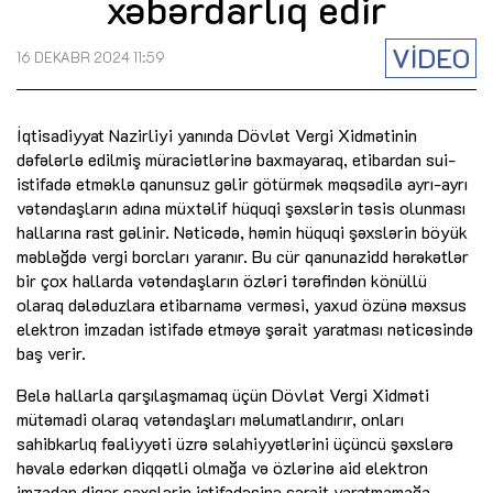
xəbərdarlıq edir
VİDEO
16 DEKABR 2024 11:59
İqtisadiyyat Nazirliyi yanında Dövlət Vergi Xidmətinin
dəfələrlə edilmiş müraciətlərinə baxmayaraq, etibardan sui-
istifadə etməklə qanunsuz gəlir götürmək məqsədilə ayrı-ayrı
vətəndaşların adına müxtəlif hüquqi şəxslərin təsis olunması
hallarına rast gəlinir. Nəticədə, həmin hüquqi şəxslərin böyük
məbləğdə vergi borcları yaranır. Bu cür qanunazidd hərəkətlər
bir çox hallarda vətəndaşların özləri tərəfindən könüllü
olaraq dələduzlara etibarnamə verməsi, yaxud özünə məxsus
elektron imzadan istifadə etməyə şərait yaratması nəticəsində
baş verir.
Belə hallarla qarşılaşmamaq üçün Dövlət Vergi Xidməti
mütəmadi olaraq vətəndaşları məlumatlandırır, onları
sahibkarlıq fəaliyyəti üzrə səlahiyyətlərini üçüncü şəxslərə
həvalə edərkən diqqətli olmağa və özlərinə aid elektron
imzadan digər şəxslərin istifadəsinə şərait yaratmamağa