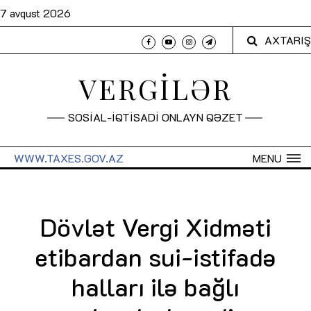
7 avqust 2026
AXTARIŞ
VERGİLƏR
SOSİAL-İQTİSADİ ONLAYN QƏZET
WWW.TAXES.GOV.AZ
MENU
Dövlət Vergi Xidməti
etibardan sui-istifadə
halları ilə bağlı