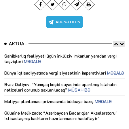
AKTUAL
Sahibkarlıq fəaliyyəti üçün inklüziv imkanlar yaradan vergi
“D
təşviqləri
MƏQALƏ
fə
lıq
Dünya iqtisadiyyatında vergi siyasətinin imperativləri
MƏQALƏ
Ni
mü
Əvəz Quliyev: “Yumşaq keçid sayəsində aparılmış islahatın
nəticələri qorunub saxlanılacaq”
MÜSAHİBƏ
Ay
ya
M
Maliyyə planlaması prizmasında büdcəyə baxış
MƏQALƏ
Az
Gülminə Məlikzadə: “Azərbaycan Bacarıqlar Akseleratoru”
ke
ixtisaslaşmış kadrların hazırlanmasını hədəfləyir”
Ay