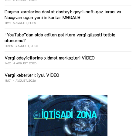
Daşıma xərclərinə dövlət dəstəyi: qeyri-neft-qaz ixracı və
Naxçıvan üçün yeni imkanlar
MƏQALƏ
11:59
5 AVQUST, 2026
“YouTube”dan əldə edilən gəlirlərə vergi güzəşti tətbiq
olunurmu?
09:35
3 AVQUST, 2026
Vergi ödəyicilərinə xidmət mərkəzləri
VİDEO
14:25
4 AVQUST, 2026
Vergi xəbərləri: iyul
VİDEO
11:17
4 AVQUST, 2026