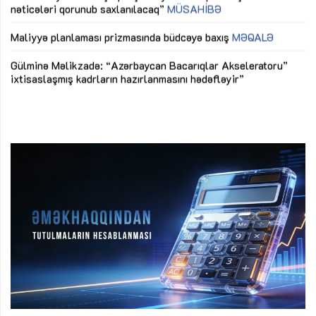
ya
M
Maliyyə planlaması prizmasında büdcəyə baxış
MƏQALƏ
Az
Gülminə Məlikzadə: “Azərbaycan Bacarıqlar Akseleratoru”
ke
ixtisaslaşmış kadrların hazırlanmasını hədəfləyir”
Ay
su