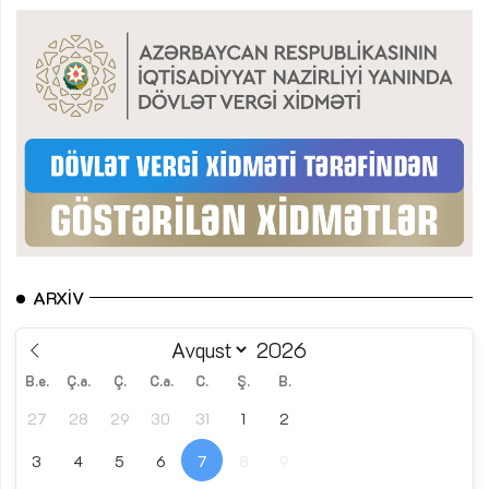
ARXIV
B.e.
Ç.a.
Ç.
C.a.
C.
Ş.
B.
27
28
29
30
31
1
2
3
4
5
6
7
8
9