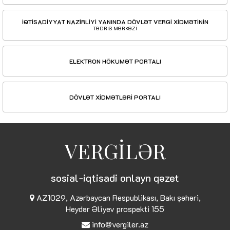
İQTİSADİYYAT NAZİRLİYİ YANINDA DÖVLƏT VERGİ XİDMƏTİNİN
TƏDRİS MƏRKƏZİ
ELEKTRON HÖKUMƏT PORTALI
DÖVLƏT XİDMƏTLƏRİ PORTALI
VERGİLƏR
sosial-iqtisadi onlayn qəzet
AZ1029, Azərbaycan Respublikası, Bakı şəhəri,
Heydər Əliyev prospekti 155
info@vergiler.az