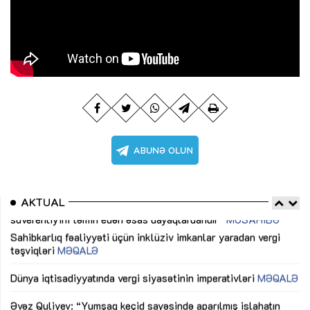
AKTUAL
Sahibkarlıq fəaliyyəti üçün inklüziv imkanlar yaradan vergi
“D
təşviqləri
MƏQALƏ
fə
lıq
Dünya iqtisadiyyatında vergi siyasətinin imperativləri
MƏQALƏ
Ni
mü
Əvəz Quliyev: “Yumşaq keçid sayəsində aparılmış islahatın
nəticələri qorunub saxlanılacaq”
MÜSAHİBƏ
Ay