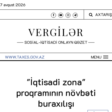
7 avqust 2026
AXTARIŞ
VERGİLƏR
SOSİAL-İQTİSADİ ONLAYN QƏZET
WWW.TAXES.GOV.AZ
MENU
"İqtisadi zona"
proqramının növbəti
buraxılışı