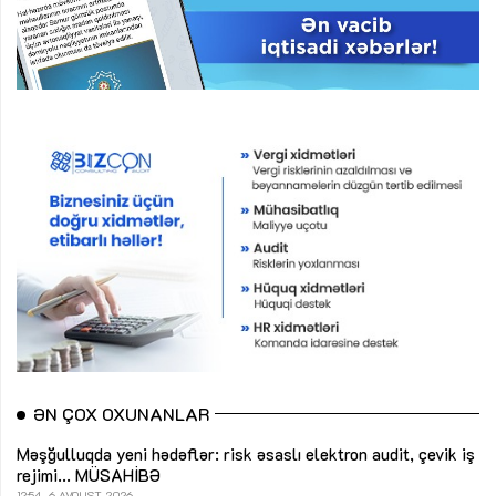
ƏN ÇOX OXUNANLAR
Məşğulluqda yeni hədəflər: risk əsaslı elektron audit, çevik iş
rejimi...
MÜSAHİBƏ
12:54
6 AVQUST, 2026