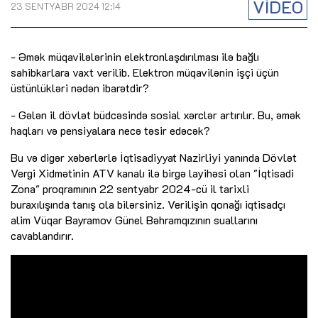
VİDEO
23 SENTYABR 2024 12:14
- Əmək müqavilələrinin elektronlaşdırılması ilə bağlı
sahibkarlara vaxt verilib. Elektron müqavilənin işçi üçün
üstünlükləri nədən ibarətdir?
- Gələn il dövlət büdcəsində sosial xərclər artırılır. Bu, əmək
haqları və pensiyalara necə təsir edəcək?
Bu və digər xəbərlərlə İqtisadiyyat Nazirliyi yanında Dövlət
Vergi Xidmətinin ATV kanalı ilə birgə layihəsi olan "İqtisadi
Zona" proqramının 22 sentyabr 2024-cü il tarixli
buraxılışında tanış ola bilərsiniz. Verilişin qonağı iqtisadçı
alim Vüqar Bayramov Günel Bəhramqızının suallarını
cavablandırır.