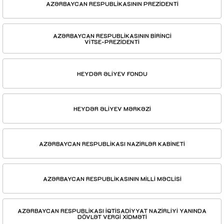
AZƏRBAYCAN RESPUBLİKASININ PREZİDENTİ
AZƏRBAYCAN RESPUBLİKASININ BİRİNCİ
VİTSE-PREZİDENTİ
HEYDƏR ƏLİYEV FONDU
HEYDƏR ƏLİYEV MƏRKƏZİ
AZƏRBAYCAN RESPUBLİKASI NAZİRLƏR KABİNETİ
AZƏRBAYCAN RESPUBLİKASININ MİLLİ MƏCLİSİ
AZƏRBAYCAN RESPUBLİKASI İQTİSADİYYAT NAZİRLİYİ YANINDA
DÖVLƏT VERGİ XİDMƏTİ