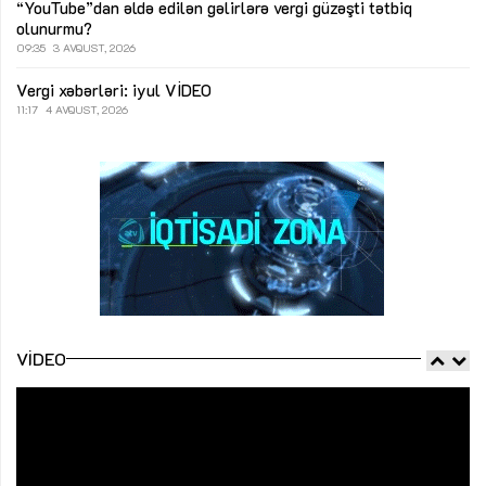
“YouTube”dan əldə edilən gəlirlərə vergi güzəşti tətbiq
olunurmu?
09:35
3 AVQUST, 2026
Vergi xəbərləri: iyul
VİDEO
11:17
4 AVQUST, 2026
VIDEO