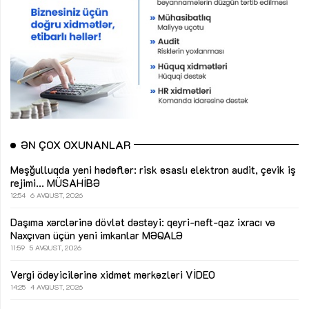
ƏN ÇOX OXUNANLAR
Məşğulluqda yeni hədəflər: risk əsaslı elektron audit, çevik iş
rejimi...
MÜSAHİBƏ
12:54
6 AVQUST, 2026
Daşıma xərclərinə dövlət dəstəyi: qeyri-neft-qaz ixracı və
Naxçıvan üçün yeni imkanlar
MƏQALƏ
11:59
5 AVQUST, 2026
Vergi ödəyicilərinə xidmət mərkəzləri
VİDEO
14:25
4 AVQUST, 2026