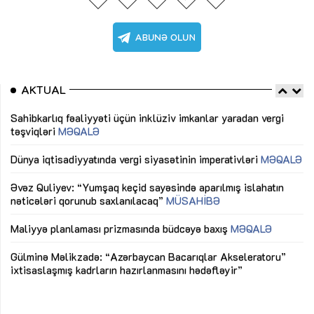
AKTUAL
Sahibkarlıq fəaliyyəti üçün inklüziv imkanlar yaradan vergi
“D
təşviqləri
MƏQALƏ
fə
lıq
Dünya iqtisadiyyatında vergi siyasətinin imperativləri
MƏQALƏ
Ni
mü
Əvəz Quliyev: “Yumşaq keçid sayəsində aparılmış islahatın
nəticələri qorunub saxlanılacaq”
MÜSAHİBƏ
Ay
ya
M
Maliyyə planlaması prizmasında büdcəyə baxış
MƏQALƏ
Az
Gülminə Məlikzadə: “Azərbaycan Bacarıqlar Akseleratoru”
ke
ixtisaslaşmış kadrların hazırlanmasını hədəfləyir”
Ay
su