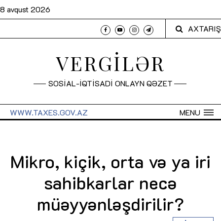
8 avqust 2026
AXTARIŞ
VERGİLƏR
SOSİAL-İQTİSADİ ONLAYN QƏZET
WWW.TAXES.GOV.AZ
MENU
Mikro, kiçik, orta və ya iri
sahibkarlar necə
müəyyənləşdirilir?