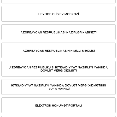
HEYDƏR ƏLİYEV MƏRKƏZİ
AZƏRBAYCAN RESPUBLİKASI NAZİRLƏR KABİNETİ
AZƏRBAYCAN RESPUBLİKASININ MİLLİ MƏCLİSİ
AZƏRBAYCAN RESPUBLİKASI İQTİSADİYYAT NAZİRLİYİ YANINDA
DÖVLƏT VERGİ XİDMƏTİ
İQTİSADİYYAT NAZİRLİYİ YANINDA DÖVLƏT VERGİ XİDMƏTİNİN
TƏDRİS MƏRKƏZİ
ELEKTRON HÖKUMƏT PORTALI