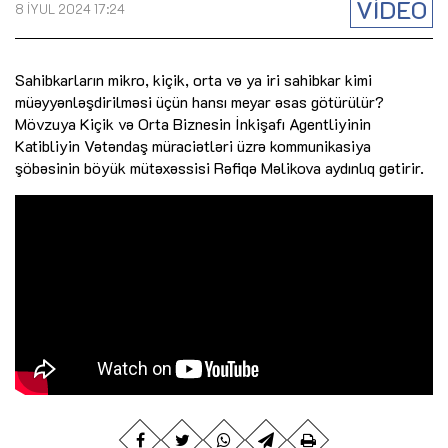
VİDEO
8 İYUL 2024 17:24
Sahibkarların mikro, kiçik, orta və ya iri sahibkar kimi
müəyyənləşdirilməsi üçün hansı meyar əsas götürülür?
Mövzuya Kiçik və Orta Biznesin İnkişafı Agentliyinin
Katibliyin Vətəndaş müraciətləri üzrə kommunikasiya
şöbəsinin böyük mütəxəssisi Rəfiqə Məlikova aydınlıq gətirir.