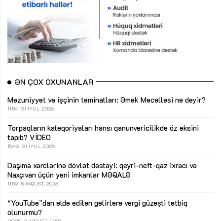
ƏN ÇOX OXUNANLAR
Məzuniyyət və işçinin təminatları: Əmək Məcəlləsi nə deyir?
11:54
31 İYUL, 2026
Torpaqların kateqoriyaları hansı qanunvericilikdə öz əksini
tapıb?
VİDEO
15:46
31 İYUL, 2026
Daşıma xərclərinə dövlət dəstəyi: qeyri-neft-qaz ixracı və
Naxçıvan üçün yeni imkanlar
MƏQALƏ
11:59
5 AVQUST, 2026
“YouTube”dan əldə edilən gəlirlərə vergi güzəşti tətbiq
olunurmu?