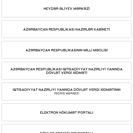
HEYDƏR ƏLİYEV MƏRKƏZİ
AZƏRBAYCAN RESPUBLİKASI NAZİRLƏR KABİNETİ
AZƏRBAYCAN RESPUBLİKASININ MİLLİ MƏCLİSİ
AZƏRBAYCAN RESPUBLİKASI İQTİSADİYYAT NAZİRLİYİ YANINDA
DÖVLƏT VERGİ XİDMƏTİ
İQTİSADİYYAT NAZİRLİYİ YANINDA DÖVLƏT VERGİ XİDMƏTİNİN
TƏDRİS MƏRKƏZİ
ELEKTRON HÖKUMƏT PORTALI
DÖVLƏT XİDMƏTLƏRİ PORTALI