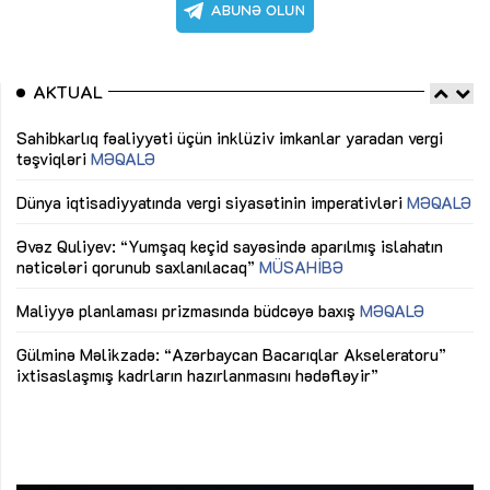
AKTUAL
Sahibkarlıq fəaliyyəti üçün inklüziv imkanlar yaradan vergi
“D
təşviqləri
MƏQALƏ
fə
lıq
Dünya iqtisadiyyatında vergi siyasətinin imperativləri
MƏQALƏ
Ni
mü
Əvəz Quliyev: “Yumşaq keçid sayəsində aparılmış islahatın
nəticələri qorunub saxlanılacaq”
MÜSAHİBƏ
Ay
ya
M
Maliyyə planlaması prizmasında büdcəyə baxış
MƏQALƏ
Az
Gülminə Məlikzadə: “Azərbaycan Bacarıqlar Akseleratoru”
ke
ixtisaslaşmış kadrların hazırlanmasını hədəfləyir”
Ay
su