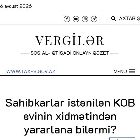
6 avqust 2026
AXTARIŞ
VERGİLƏR
SOSİAL-İQTİSADİ ONLAYN QƏZET
WWW.TAXES.GOV.AZ
MENU
Sahibkarlar istənilən KOB
evinin xidmətindən
yararlana bilərmi?