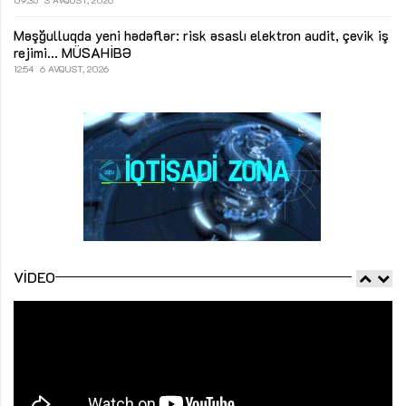
09:35
3 AVQUST, 2026
Məşğulluqda yeni hədəflər: risk əsaslı elektron audit, çevik iş
rejimi...
MÜSAHİBƏ
12:54
6 AVQUST, 2026
VIDEO