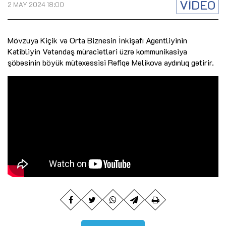
VİDEO
2 MAY 2024 18:00
Mövzuya Kiçik və Orta Biznesin İnkişafı Agentliyinin
Katibliyin Vətəndaş müraciətləri üzrə kommunikasiya
şöbəsinin böyük mütəxəssisi Rəfiqə Məlikova aydınlıq gətirir.