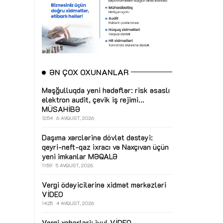
ƏN ÇOX OXUNANLAR
Məşğulluqda yeni hədəflər: risk əsaslı
elektron audit, çevik iş rejimi...
MÜSAHİBƏ
12:54
6 AVQUST, 2026
Daşıma xərclərinə dövlət dəstəyi:
qeyri-neft-qaz ixracı və Naxçıvan üçün
yeni imkanlar
MƏQALƏ
11:59
5 AVQUST, 2026
Vergi ödəyicilərinə xidmət mərkəzləri
VİDEO
14:25
4 AVQUST, 2026
Vergi xəbərləri: iyul
VİDEO