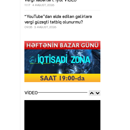
11:17
4 AVQUST, 2026
“YouTube”dan əldə edilən gəlirlərə
vergi güzəşti tətbiq olunurmu?
09:35
3 AVQUST, 2026
VIDEO