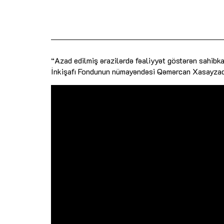
“Azad edilmiş ərazilərdə fəaliyyət göstərən sahibk
İnkişafı Fondunun nümayəndəsi Qəmərcan Xasayzad