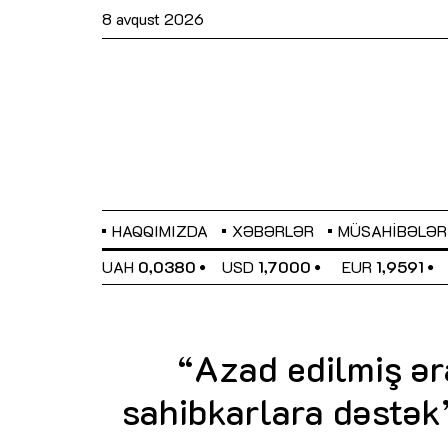
8 avqust 2026
HAQQIMIZDA
XƏBƏRLƏR
MÜSAHIBƏLƏR
EL
0,6489
UAH
0,0380
USD
1,7000
EUR
1,9591
“Azad edilmiş ər
sahibkarlara dəstə