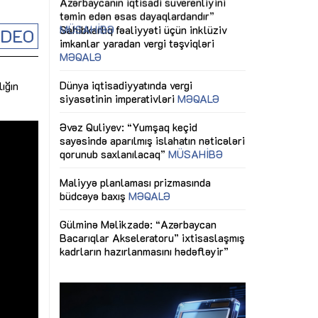
ericiliyinə
Dünya iqtisadiyyatında vergi
Nicat İmanov: "
ühitinin
siyasətinin imperativləri
MƏQALƏ
dəyişikliklər s
İDEO
edir"
yaxşılaşdırılma
MÜSAHİBƏ
Əvəz Quliyev: “Yumşaq keçid
sayəsində aparılmış islahatın nəticələri
miz daha
qorunub saxlanılacaq”
MÜSAHİBƏ
Aytən Kərimov
ığın
, çevik və
inklüziv iş müh
dırmaqdır”
öyrənən komand
Maliyyə planlaması prizmasında
MÜSAHİBƏ
büdcəyə baxış
MƏQALƏ
tərəfdaşlığı
Azərbaycanda d
Gülminə Məlikzadə: “Azərbaycan
n ilk pilot
çərçivəsində hə
Bacarıqlar Akseleratoru” ixtisaslaşmış
layihə
VİDEO
kadrların hazırlanmasını hədəfləyir”
qaviləsi”
Aydın Hüseynov
renliyini
Azərbaycanın iq
andır”
təmin edən əsa
MÜSAHİBƏ