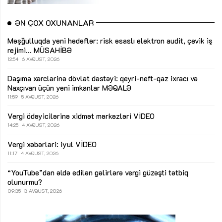
ƏN ÇOX OXUNANLAR
Məşğulluqda yeni hədəflər: risk əsaslı elektron audit, çevik iş
rejimi...
MÜSAHİBƏ
12:54
6 AVQUST, 2026
Daşıma xərclərinə dövlət dəstəyi: qeyri-neft-qaz ixracı və
Naxçıvan üçün yeni imkanlar
MƏQALƏ
11:59
5 AVQUST, 2026
Vergi ödəyicilərinə xidmət mərkəzləri
VİDEO
14:25
4 AVQUST, 2026
Vergi xəbərləri: iyul
VİDEO
11:17
4 AVQUST, 2026
“YouTube”dan əldə edilən gəlirlərə vergi güzəşti tətbiq
olunurmu?
09:35
3 AVQUST, 2026