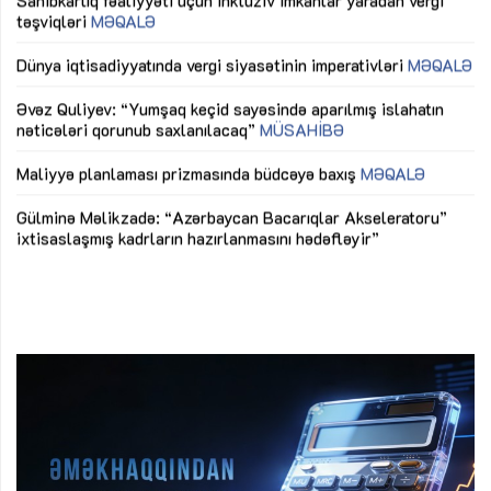
Sahibkarlıq fəaliyyəti üçün inklüziv imkanlar yaradan vergi
“D
təşviqləri
MƏQALƏ
fə
lıq
Dünya iqtisadiyyatında vergi siyasətinin imperativləri
MƏQALƏ
Ni
mü
Əvəz Quliyev: “Yumşaq keçid sayəsində aparılmış islahatın
nəticələri qorunub saxlanılacaq”
MÜSAHİBƏ
Ay
ya
M
Maliyyə planlaması prizmasında büdcəyə baxış
MƏQALƏ
Az
Gülminə Məlikzadə: “Azərbaycan Bacarıqlar Akseleratoru”
ke
ixtisaslaşmış kadrların hazırlanmasını hədəfləyir”
Ay
su