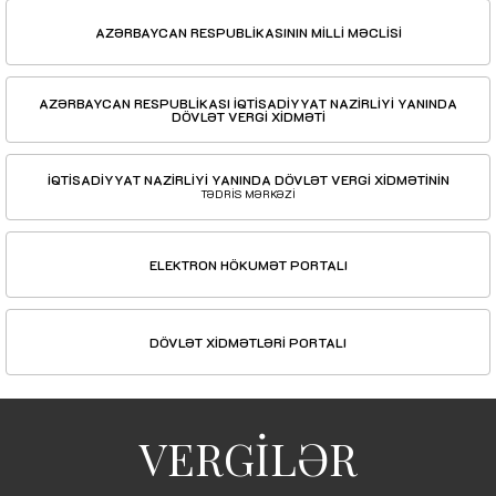
AZƏRBAYCAN RESPUBLİKASININ MİLLİ MƏCLİSİ
AZƏRBAYCAN RESPUBLİKASI İQTİSADİYYAT NAZİRLİYİ YANINDA
DÖVLƏT VERGİ XİDMƏTİ
İQTİSADİYYAT NAZİRLİYİ YANINDA DÖVLƏT VERGİ XİDMƏTİNİN
TƏDRİS MƏRKƏZİ
ELEKTRON HÖKUMƏT PORTALI
DÖVLƏT XİDMƏTLƏRİ PORTALI
VERGİLƏR