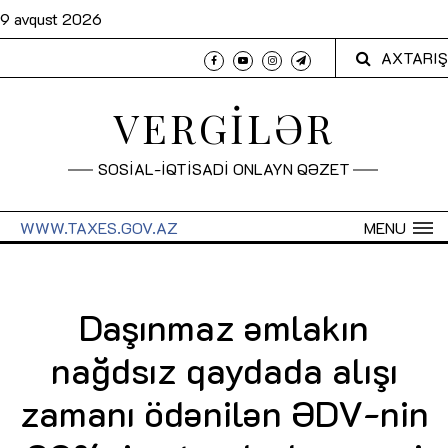
9 avqust 2026
AXTARIŞ
VERGİLƏR
SOSİAL-İQTİSADİ ONLAYN QƏZET
WWW.TAXES.GOV.AZ
MENU
Daşınmaz əmlakın
nağdsız qaydada alışı
zamanı ödənilən ƏDV-nin