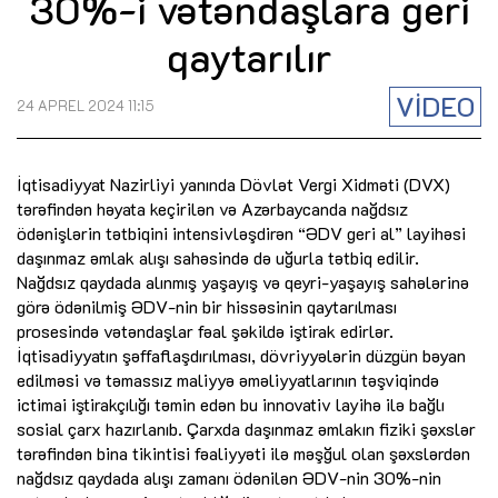
30%-i vətəndaşlara geri
qaytarılır
VİDEO
24 APREL 2024 11:15
İqtisadiyyat Nazirliyi yanında Dövlət Vergi Xidməti (DVX)
tərəfindən həyata keçirilən və Azərbaycanda nağdsız
ödənişlərin tətbiqini intensivləşdirən “ƏDV geri al” layihəsi
daşınmaz əmlak alışı sahəsində də uğurla tətbiq edilir.
Nağdsız qaydada alınmış yaşayış və qeyri-yaşayış sahələrinə
görə ödənilmiş ƏDV-nin bir hissəsinin qaytarılması
prosesində vətəndaşlar fəal şəkildə iştirak edirlər.
İqtisadiyyatın şəffaflaşdırılması, dövriyyələrin düzgün bəyan
edilməsi və təmassız maliyyə əməliyyatlarının təşviqində
ictimai iştirakçılığı təmin edən bu innovativ layihə ilə bağlı
sosial çarx hazırlanıb. Çarxda daşınmaz əmlakın fiziki şəxslər
tərəfindən bina tikintisi fəaliyyəti ilə məşğul olan şəxslərdən
nağdsız qaydada alışı zamanı ödənilən ƏDV-nin 30%-nin