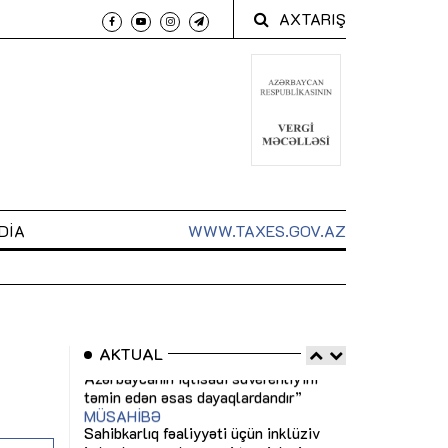
AXTARIŞ
DIA
WWW.TAXES.GOV.AZ
AKTUAL
 arxasında
Sahibkarlıq fəaliyyəti üçün inklüziv
“Düzgün kommun
t dayanır”
imkanlar yaradan vergi təşviqləri
real iş və siste
MƏQALƏ
MÜSAHİBƏ