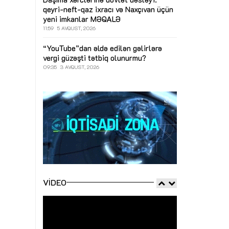
qeyri-neft-qaz ixracı və Naxçıvan üçün
yeni imkanlar
MƏQALƏ
11:59
5 AVQUST, 2026
“YouTube”dan əldə edilən gəlirlərə
vergi güzəşti tətbiq olunurmu?
09:35
3 AVQUST, 2026
VIDEO