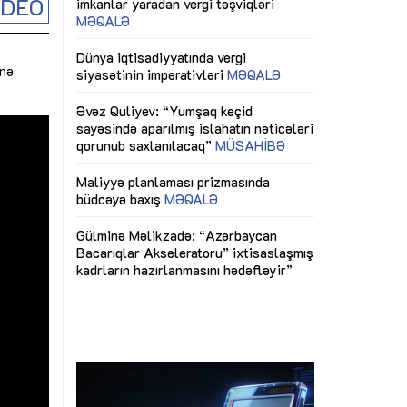
İDEO
ericiliyinə
Dünya iqtisadiyyatında vergi
Nicat İmanov: "
ühitinin
siyasətinin imperativləri
MƏQALƏ
dəyişikliklər s
edir"
yaxşılaşdırılma
inə
MÜSAHİBƏ
Əvəz Quliyev: “Yumşaq keçid
sayəsində aparılmış islahatın nəticələri
miz daha
qorunub saxlanılacaq”
MÜSAHİBƏ
Aytən Kərimov
, çevik və
inklüziv iş müh
dırmaqdır”
öyrənən komand
Maliyyə planlaması prizmasında
MÜSAHİBƏ
büdcəyə baxış
MƏQALƏ
tərəfdaşlığı
Azərbaycanda d
Gülminə Məlikzadə: “Azərbaycan
n ilk pilot
çərçivəsində hə
Bacarıqlar Akseleratoru” ixtisaslaşmış
layihə
VİDEO
kadrların hazırlanmasını hədəfləyir”
qaviləsi”
Aydın Hüseynov
renliyini
Azərbaycanın iq
andır”
təmin edən əsa
MÜSAHİBƏ