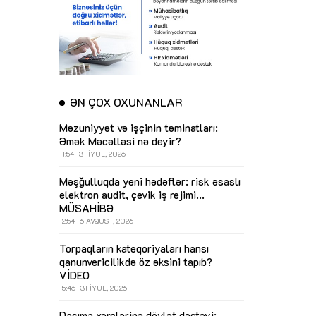
ƏN ÇOX OXUNANLAR
Məzuniyyət və işçinin təminatları:
Əmək Məcəlləsi nə deyir?
11:54
31 İYUL, 2026
Məşğulluqda yeni hədəflər: risk əsaslı
elektron audit, çevik iş rejimi...
MÜSAHİBƏ
12:54
6 AVQUST, 2026
Torpaqların kateqoriyaları hansı
qanunvericilikdə öz əksini tapıb?
VİDEO
15:46
31 İYUL, 2026
Daşıma xərclərinə dövlət dəstəyi: