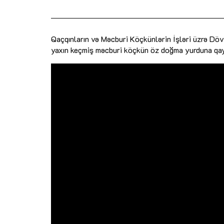
Qaçqınların və Məcburi Köçkünlərin İşləri üzrə Dö
yaxın keçmiş məcburi köçkün öz doğma yurduna qa