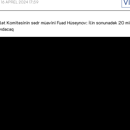
V
16 APREL 2024 17:59
Dünya iqtisadiyyatında vergi
Nicat İmanov: "Vergi qanunv
siyasətinin imperativləri
MƏQALƏ
dəyişikliklər sahibkarlıq m
yaxşılaşdırılmasına xidmət 
vlət Komitəsinin sədr müavini Fuad Hüseynov: İlin sonunadək 20 m
MÜSAHİBƏ
Əvəz Quliyev: “Yumşaq keçid
sayəsində aparılmış islahatın nəticələri
yıdacaq
qorunub saxlanılacaq”
MÜSAHİBƏ
Aytən Kərimova: “Məqsədi
inklüziv iş mühiti yaratmaq
öyrənən komanda formalaş
Maliyyə planlaması prizmasında
MÜSAHİBƏ
büdcəyə baxış
MƏQALƏ
Azərbaycanda dövlət-özəl 
Gülminə Məlikzadə: “Azərbaycan
çərçivəsində həyata keçirilə
Bacarıqlar Akseleratoru” ixtisaslaşmış
layihə
VİDEO
kadrların hazırlanmasını hədəfləyir”
Aydın Hüseynov: “Əsrin mü
Azərbaycanın iqtisadi suve
təmin edən əsas dayaqlard
MÜSAHİBƏ