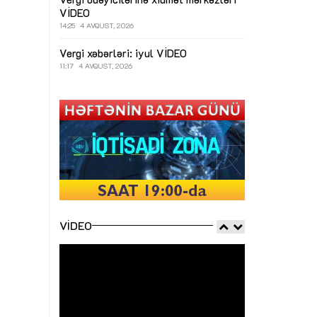
VİDEO
14:25
4 AVQUST, 2026
Vergi xəbərləri: iyul
VİDEO
11:17
4 AVQUST, 2026
VIDEO