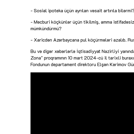
- Sosial ipoteka üçün ayrılan vəsait artırıla bilərmi
- Məcburi köçkünlər üçün tikilmiş, amma istifadəsiz
mümkündürmü?
- Xaricdən Azərbaycana pul köçürmələri azalıb. R
Bu və digər xəbərlərlə İqtisadiyyat Nazirliyi yanınd
Zona" proqramının 10 mart 2024-cü il tarixli buraxıl
Fondunun departament direktoru Elşən Kərimov Günel