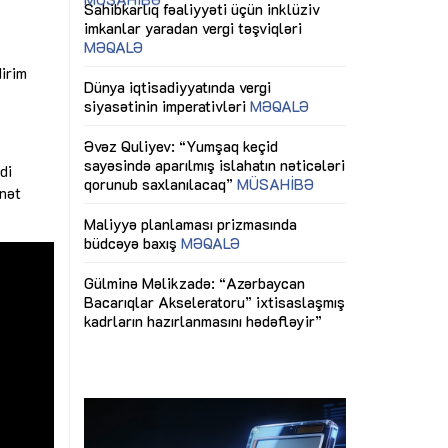
ericiliyinə
Dünya iqtisadiyyatında vergi
Nicat İmanov: "
ühitinin
siyasətinin imperativləri
MƏQALƏ
dəyişikliklər s
edir"
yaxşılaşdırılma
dirim
MÜSAHİBƏ
Əvəz Quliyev: “Yumşaq keçid
sayəsində aparılmış islahatın nəticələri
miz daha
qorunub saxlanılacaq”
MÜSAHİBƏ
Aytən Kərimov
, çevik və
inklüziv iş müh
dırmaqdır”
öyrənən komand
Maliyyə planlaması prizmasında
di
MÜSAHİBƏ
büdcəyə baxış
MƏQALƏ
anət
tərəfdaşlığı
Azərbaycanda d
Gülminə Məlikzadə: “Azərbaycan
n ilk pilot
çərçivəsində hə
Bacarıqlar Akseleratoru” ixtisaslaşmış
layihə
VİDEO
kadrların hazırlanmasını hədəfləyir”
qaviləsi”
Aydın Hüseynov
renliyini
Azərbaycanın iq
andır”
təmin edən əsa
MÜSAHİBƏ