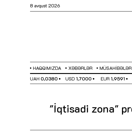
8 avqust 2026
HAQQIMIZDA
XƏBƏRLƏR
MÜSAHIBƏLƏR
EL
0,6489
UAH
0,0380
USD
1,7000
EUR
1,9591
"İqtisadi zona" pr