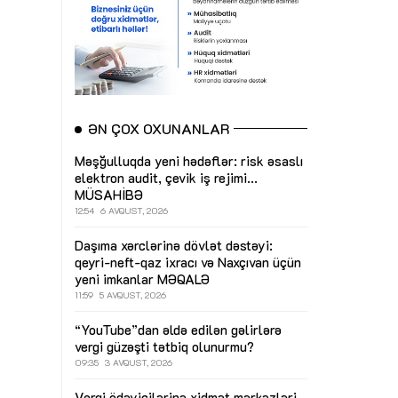
ƏN ÇOX OXUNANLAR
Məşğulluqda yeni hədəflər: risk əsaslı
elektron audit, çevik iş rejimi...
MÜSAHİBƏ
12:54
6 AVQUST, 2026
Daşıma xərclərinə dövlət dəstəyi:
qeyri-neft-qaz ixracı və Naxçıvan üçün
yeni imkanlar
MƏQALƏ
11:59
5 AVQUST, 2026
“YouTube”dan əldə edilən gəlirlərə
vergi güzəşti tətbiq olunurmu?
09:35
3 AVQUST, 2026
Vergi ödəyicilərinə xidmət mərkəzləri