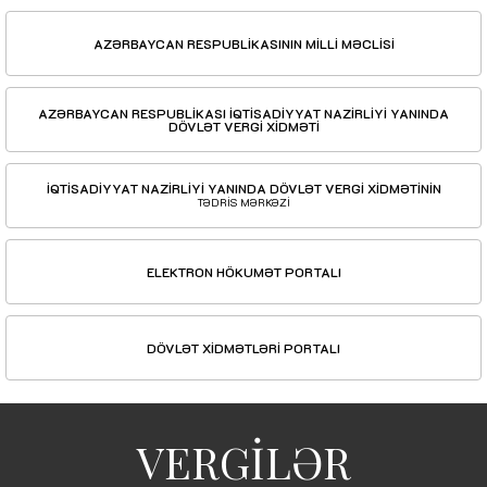
AZƏRBAYCAN RESPUBLİKASININ MİLLİ MƏCLİSİ
AZƏRBAYCAN RESPUBLİKASI İQTİSADİYYAT NAZİRLİYİ YANINDA
DÖVLƏT VERGİ XİDMƏTİ
İQTİSADİYYAT NAZİRLİYİ YANINDA DÖVLƏT VERGİ XİDMƏTİNİN
TƏDRİS MƏRKƏZİ
ELEKTRON HÖKUMƏT PORTALI
DÖVLƏT XİDMƏTLƏRİ PORTALI
VERGİLƏR