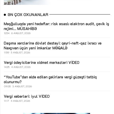
ƏN ÇOX OXUNANLAR
Məşğulluqda yeni hədəflər: risk əsaslı elektron audit, çevik iş
rejimi...
MÜSAHİBƏ
12:54
6 AVQUST, 2026
Daşıma xərclərinə dövlət dəstəyi: qeyri-neft-qaz ixracı və
Naxçıvan üçün yeni imkanlar
MƏQALƏ
11:59
5 AVQUST, 2026
Vergi ödəyicilərinə xidmət mərkəzləri
VİDEO
14:25
4 AVQUST, 2026
“YouTube”dan əldə edilən gəlirlərə vergi güzəşti tətbiq
olunurmu?
09:35
3 AVQUST, 2026
Vergi xəbərləri: iyul
VİDEO
11:17
4 AVQUST, 2026