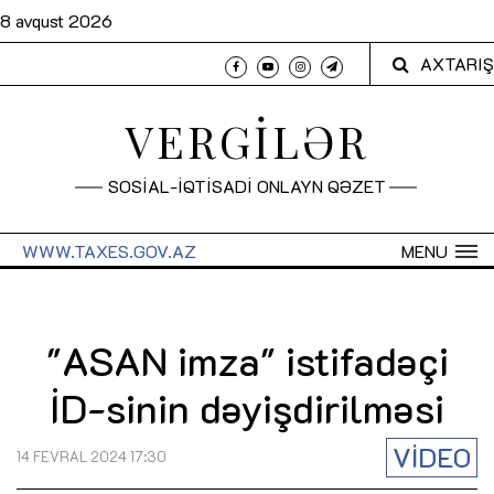
8 avqust 2026
AXTARIŞ
VERGİLƏR
SOSİAL-İQTİSADİ ONLAYN QƏZET
WWW.TAXES.GOV.AZ
MENU
"ASAN imza" istifadəçi
İD-sinin dəyişdirilməsi
VİDEO
14 FEVRAL 2024 17:30