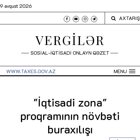
9 avqust 2026
AXTARIŞ
VERGİLƏR
SOSİAL-İQTİSADİ ONLAYN QƏZET
WWW.TAXES.GOV.AZ
MENU
"İqtisadi zona"
proqramının növbəti
buraxılışı