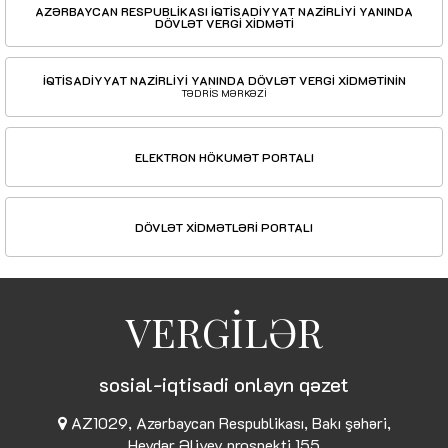
AZƏRBAYCAN RESPUBLİKASI İQTİSADİYYAT NAZİRLİYİ YANINDA
DÖVLƏT VERGİ XİDMƏTİ
İQTİSADİYYAT NAZİRLİYİ YANINDA DÖVLƏT VERGİ XİDMƏTİNİN
TƏDRİS MƏRKƏZİ
ELEKTRON HÖKUMƏT PORTALI
DÖVLƏT XİDMƏTLƏRİ PORTALI
VERGİLƏR
sosial-iqtisadi onlayn qəzet
AZ1029, Azərbaycan Respublikası, Bakı şəhəri,
Heydər Əliyev prospekti 155