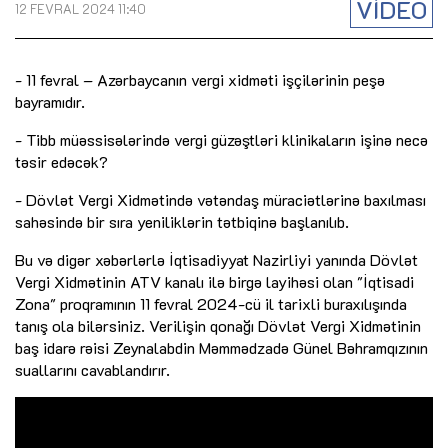
VİDEO
12 FEVRAL 2024 11:40
- 11 fevral – Azərbaycanın vergi xidməti işçilərinin peşə
bayramıdır.
- Tibb müəssisələrində vergi güzəştləri klinikaların işinə necə
təsir edəcək?
- Dövlət Vergi Xidmətində vətəndaş müraciətlərinə baxılması
sahəsində bir sıra yeniliklərin tətbiqinə başlanılıb.
Bu və digər xəbərlərlə İqtisadiyyat Nazirliyi yanında Dövlət
Vergi Xidmətinin ATV kanalı ilə birgə layihəsi olan "İqtisadi
Zona" proqramının 11 fevral 2024-cü il tarixli buraxılışında
tanış ola bilərsiniz. Verilişin qonağı Dövlət Vergi Xidmətinin
baş idarə rəisi Zeynalabdin Məmmədzadə Günel Bəhramqızının
suallarını cavablandırır.