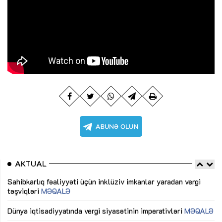
AKTUAL
Sahibkarlıq fəaliyyəti üçün inklüziv imkanlar yaradan vergi
“D
təşviqləri
MƏQALƏ
fə
lıq
Dünya iqtisadiyyatında vergi siyasətinin imperativləri
MƏQALƏ
Ni
mü