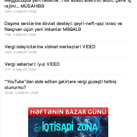
Məşğulluqda yeni hədəflər: risk əsaslı elektron audit, çevik iş
rejimi...
MÜSAHİBƏ
12:54
6 AVQUST, 2026
Daşıma xərclərinə dövlət dəstəyi: qeyri-neft-qaz ixracı və
Naxçıvan üçün yeni imkanlar
MƏQALƏ
11:59
5 AVQUST, 2026
Vergi ödəyicilərinə xidmət mərkəzləri
VİDEO
14:25
4 AVQUST, 2026
Vergi xəbərləri: iyul
VİDEO
11:17
4 AVQUST, 2026
“YouTube”dan əldə edilən gəlirlərə vergi güzəşti tətbiq
olunurmu?
09:35
3 AVQUST, 2026