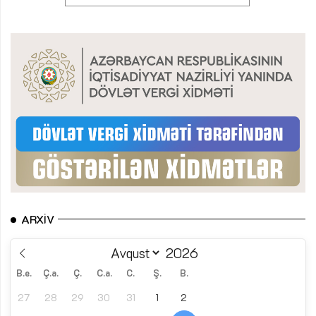
ARXIV
B.e.
Ç.a.
Ç.
C.a.
C.
Ş.
B.
27
28
29
30
31
1
2