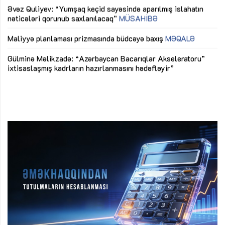
Əvəz Quliyev: “Yumşaq keçid sayəsində aparılmış islahatın
nəticələri qorunub saxlanılacaq”
MÜSAHİBƏ
Ay
ya
M
Maliyyə planlaması prizmasında büdcəyə baxış
MƏQALƏ
Az
Gülminə Məlikzadə: “Azərbaycan Bacarıqlar Akseleratoru”
ke
ixtisaslaşmış kadrların hazırlanmasını hədəfləyir”
Ay
su