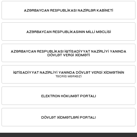
AZƏRBAYCAN RESPUBLİKASI NAZİRLƏR KABİNETİ
AZƏRBAYCAN RESPUBLİKASININ MİLLİ MƏCLİSİ
AZƏRBAYCAN RESPUBLİKASI İQTİSADİYYAT NAZİRLİYİ YANINDA
DÖVLƏT VERGİ XİDMƏTİ
İQTİSADİYYAT NAZİRLİYİ YANINDA DÖVLƏT VERGİ XİDMƏTİNİN
TƏDRİS MƏRKƏZİ
ELEKTRON HÖKUMƏT PORTALI
DÖVLƏT XİDMƏTLƏRİ PORTALI