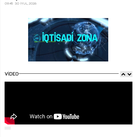
09:45
30 İYUL, 2026
VIDEO