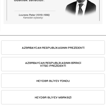
AZƏRBAYCAN RESPUBLİKASININ PREZİDENTİ
AZƏRBAYCAN RESPUBLİKASININ BİRİNCİ
VİTSE-PREZİDENTİ
HEYDƏR ƏLİYEV FONDU
HEYDƏR ƏLİYEV MƏRKƏZİ