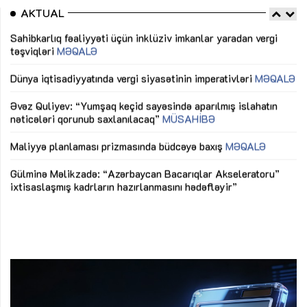
AKTUAL
Sahibkarlıq fəaliyyəti üçün inklüziv imkanlar yaradan vergi
“D
təşviqləri
MƏQALƏ
fə
lıq
Dünya iqtisadiyyatında vergi siyasətinin imperativləri
MƏQALƏ
Ni
mü
Əvəz Quliyev: “Yumşaq keçid sayəsində aparılmış islahatın
nəticələri qorunub saxlanılacaq”
MÜSAHİBƏ
Ay
ya
M
Maliyyə planlaması prizmasında büdcəyə baxış
MƏQALƏ
Az
Gülminə Məlikzadə: “Azərbaycan Bacarıqlar Akseleratoru”
ke
ixtisaslaşmış kadrların hazırlanmasını hədəfləyir”
Ay
su