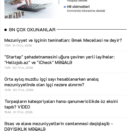
ƏN ÇOX OXUNANLAR
Məzuniyyət və işçinin təminatları: Əmək Məcəlləsi nə deyir?
11:54
31 İYUL, 2026
"Startap" şəhadətnaməsini uğura çevirən yerli layihələr:
"Hellojob.az" və "iCheck"
MƏQALƏ
11:29
30 İYUL, 2026
Orta aylıq muzdlu işçi sayı hesablanarkən analıq
məzuniyyətində olan işçi nəzərə alınırmı?
14:18
30 İYUL, 2026
Torpaqların kateqoriyaları hansı qanunvericilikdə öz əksini
tapıb?
VİDEO
15:46
31 İYUL, 2026
Əsas və əlavə məzuniyyətlərin cəmlənməsi dəqiqləşib -
DƏYİŞİKLİK
MƏQALƏ