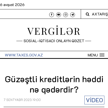
6 avqust 2026
AXTARIŞ
VERGİLƏR
SOSİAL-İQTİSADİ ONLAYN QƏZET
WWW.TAXES.GOV.AZ
MENU
Güzəştli kreditlərin həddi
nə qədərdir?
VİDEO
7 SENTYABR 2023 19:00