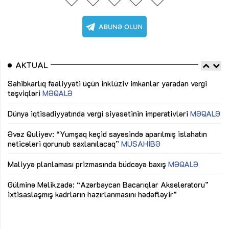
AKTUAL
Sahibkarlıq fəaliyyəti üçün inklüziv imkanlar yaradan vergi
“D
təşviqləri
MƏQALƏ
fə
lıq
Dünya iqtisadiyyatında vergi siyasətinin imperativləri
MƏQALƏ
Ni
mü
Əvəz Quliyev: “Yumşaq keçid sayəsində aparılmış islahatın
nəticələri qorunub saxlanılacaq”
MÜSAHİBƏ
Ay
ya
M
Maliyyə planlaması prizmasında büdcəyə baxış
MƏQALƏ
Az
Gülminə Məlikzadə: “Azərbaycan Bacarıqlar Akseleratoru”
ke
ixtisaslaşmış kadrların hazırlanmasını hədəfləyir”
Ay
su