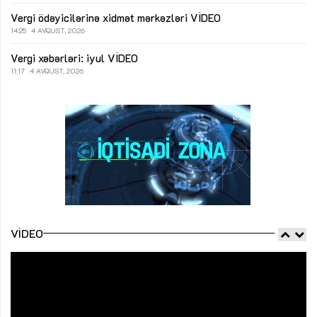
Vergi ödəyicilərinə xidmət mərkəzləri
VİDEO
14:25
4 AVQUST, 2026
Vergi xəbərləri: iyul
VİDEO
11:17
4 AVQUST, 2026
VIDEO