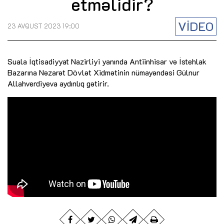
etməlidir?
VİDEO
23 AVQUST 2023 19:00
Suala İqtisadiyyat Nazirliyi yanında Antiinhisar və İstehlak
Bazarına Nəzarət Dövlət Xidmətinin nümayəndəsi Gülnur
Allahverdiyeva aydınlıq gətirir.