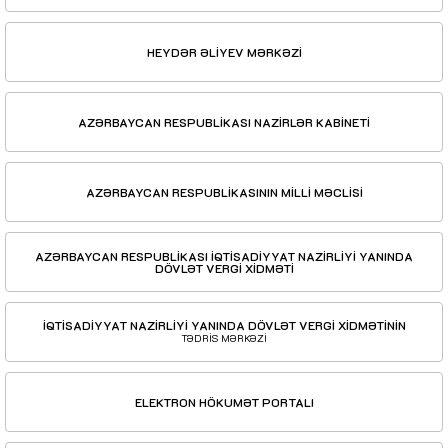
HEYDƏR ƏLİYEV MƏRKƏZİ
AZƏRBAYCAN RESPUBLİKASI NAZİRLƏR KABİNETİ
AZƏRBAYCAN RESPUBLİKASININ MİLLİ MƏCLİSİ
AZƏRBAYCAN RESPUBLİKASI İQTİSADİYYAT NAZİRLİYİ YANINDA
DÖVLƏT VERGİ XİDMƏTİ
İQTİSADİYYAT NAZİRLİYİ YANINDA DÖVLƏT VERGİ XİDMƏTİNİN
TƏDRİS MƏRKƏZİ
ELEKTRON HÖKUMƏT PORTALI