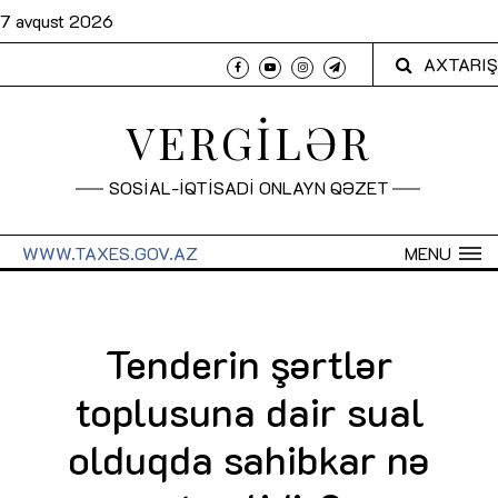
7 avqust 2026
AXTARIŞ
VERGİLƏR
SOSİAL-İQTİSADİ ONLAYN QƏZET
WWW.TAXES.GOV.AZ
MENU
Tenderin şərtlər
toplusuna dair sual
olduqda sahibkar nə