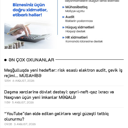
ƏN ÇOX OXUNANLAR
Məşğulluqda yeni hədəflər: risk əsaslı elektron audit, çevik iş
rejimi...
MÜSAHİBƏ
12:54
6 AVQUST, 2026
Daşıma xərclərinə dövlət dəstəyi: qeyri-neft-qaz ixracı və
Naxçıvan üçün yeni imkanlar
MƏQALƏ
11:59
5 AVQUST, 2026
“YouTube”dan əldə edilən gəlirlərə vergi güzəşti tətbiq
olunurmu?
09:35
3 AVQUST, 2026