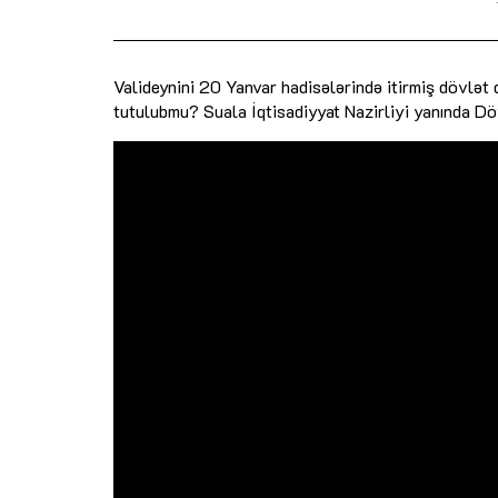
Valideynini 20 Yanvar hadisələrində itirmiş dövlət
tutulubmu? Suala İqtisadiyyat Nazirliyi yanında Döv