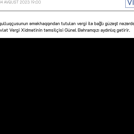
V
14 AVQUST 2023 19:00
Dünya iqtisadiyyatında vergi
Nicat İmanov: "Vergi qanunv
siyasətinin imperativləri
MƏQALƏ
dəyişikliklər sahibkarlıq m
yaxşılaşdırılmasına xidmət 
 qulluqçusunun əməkhaqqından tutulan vergi ilə bağlı güzəşt nəzərd
MÜSAHİBƏ
Əvəz Quliyev: “Yumşaq keçid
sayəsində aparılmış islahatın nəticələri
lət Vergi Xidmətinin təmsilçisi Günel Bəhramqızı aydınlıq gətirir.
qorunub saxlanılacaq”
MÜSAHİBƏ
Aytən Kərimova: “Məqsədi
inklüziv iş mühiti yaratmaq
öyrənən komanda formalaş
Maliyyə planlaması prizmasında
MÜSAHİBƏ
büdcəyə baxış
MƏQALƏ
Azərbaycanda dövlət-özəl 
Gülminə Məlikzadə: “Azərbaycan
çərçivəsində həyata keçirilə
Bacarıqlar Akseleratoru” ixtisaslaşmış
layihə
VİDEO
kadrların hazırlanmasını hədəfləyir”
Aydın Hüseynov: “Əsrin mü
Azərbaycanın iqtisadi suve
təmin edən əsas dayaqlard
MÜSAHİBƏ