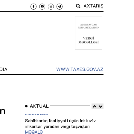
AXTARIŞ
DIA
WWW.TAXES.GOV.AZ
AKTUAL
ın
 arxasında
Sahibkarlıq fəaliyyəti üçün inklüziv
“Düzgün kommun
t dayanır”
imkanlar yaradan vergi təşviqləri
real iş və siste
MƏQALƏ
MÜSAHİBƏ