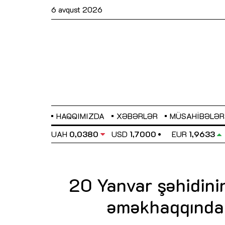
6 avqust 2026
HAQQIMIZDA
XƏBƏRLƏR
MÜSAHIBƏLƏR
EL
0,6486
UAH
0,0380
USD
1,7000
EUR
1,9633
20 Yanvar şəhidini
əməkhaqqından