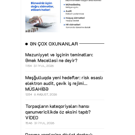
ƏN ÇOX OXUNANLAR
Məzuniyyət və işçinin təminatları:
Əmək Məcəlləsi nə deyir?
11:54
31 İYUL, 2026
Məşğulluqda yeni hədəflər: risk əsaslı
elektron audit, çevik iş rejimi...
MÜSAHİBƏ
12:54
6 AVQUST, 2026
Torpaqların kateqoriyaları hansı
qanunvericilikdə öz əksini tapıb?
VİDEO
15:46
31 İYUL, 2026
Daşıma xərclərinə dövlət dəstəyi: