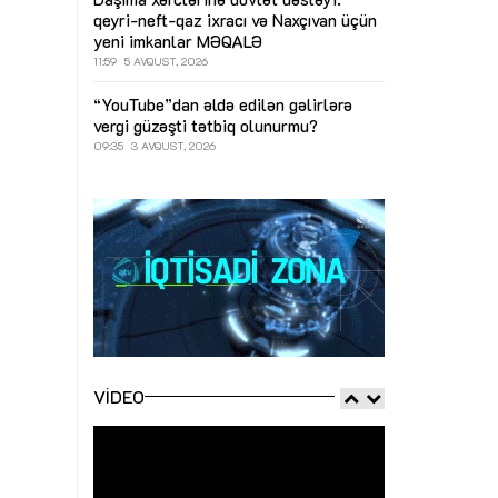
qeyri-neft-qaz ixracı və Naxçıvan üçün
yeni imkanlar
MƏQALƏ
11:59
5 AVQUST, 2026
“YouTube”dan əldə edilən gəlirlərə
vergi güzəşti tətbiq olunurmu?
09:35
3 AVQUST, 2026
VIDEO