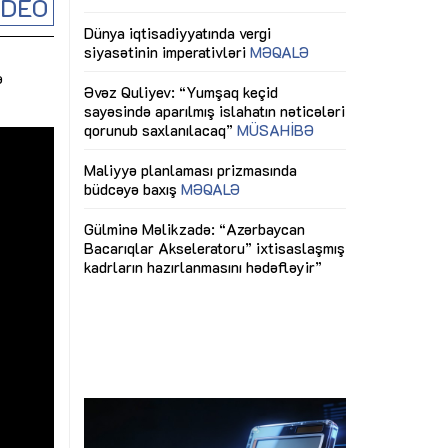
İDEO
ericiliyinə
Dünya iqtisadiyyatında vergi
Nicat İmanov: "
ühitinin
siyasətinin imperativləri
MƏQALƏ
dəyişikliklər s
edir"
yaxşılaşdırılma
ə
MÜSAHİBƏ
Əvəz Quliyev: “Yumşaq keçid
sayəsində aparılmış islahatın nəticələri
miz daha
qorunub saxlanılacaq”
MÜSAHİBƏ
Aytən Kərimov
, çevik və
inklüziv iş müh
dırmaqdır”
öyrənən komand
Maliyyə planlaması prizmasında
MÜSAHİBƏ
büdcəyə baxış
MƏQALƏ
tərəfdaşlığı
Azərbaycanda d
Gülminə Məlikzadə: “Azərbaycan
n ilk pilot
çərçivəsində hə
Bacarıqlar Akseleratoru” ixtisaslaşmış
layihə
VİDEO
kadrların hazırlanmasını hədəfləyir”
qaviləsi”
Aydın Hüseynov
renliyini
Azərbaycanın iq
andır”
təmin edən əsa
MÜSAHİBƏ