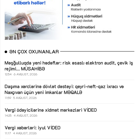
ƏN ÇOX OXUNANLAR
Məşğulluqda yeni hədəflər: risk əsaslı elektron audit, çevik iş
rejimi...
MÜSAHİBƏ
12:54
6 AVQUST, 2026
Daşıma xərclərinə dövlət dəstəyi: qeyri-neft-qaz ixracı və
Naxçıvan üçün yeni imkanlar
MƏQALƏ
11:59
5 AVQUST, 2026
Vergi ödəyicilərinə xidmət mərkəzləri
VİDEO
14:25
4 AVQUST, 2026
Vergi xəbərləri: iyul
VİDEO
11:17
4 AVQUST, 2026