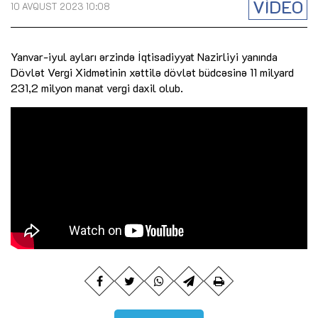
VİDEO
10 AVQUST 2023 10:08
Yanvar-iyul ayları ərzində İqtisadiyyat Nazirliyi yanında
Dövlət Vergi Xidmətinin xəttilə dövlət büdcəsinə 11 milyard
231,2 milyon manat vergi daxil olub.