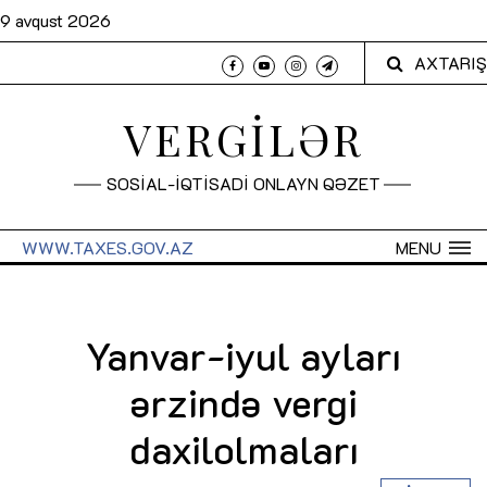
9 avqust 2026
AXTARIŞ
VERGİLƏR
SOSİAL-İQTİSADİ ONLAYN QƏZET
WWW.TAXES.GOV.AZ
MENU
Yanvar-iyul ayları
ərzində vergi
daxilolmaları