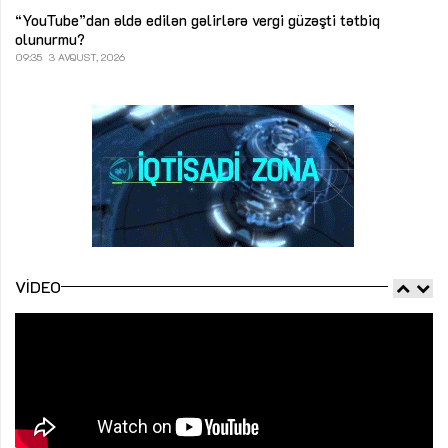
“YouTube”dan əldə edilən gəlirlərə vergi güzəşti tətbiq
olunurmu?
09:35
3 AVQUST, 2026
VIDEO