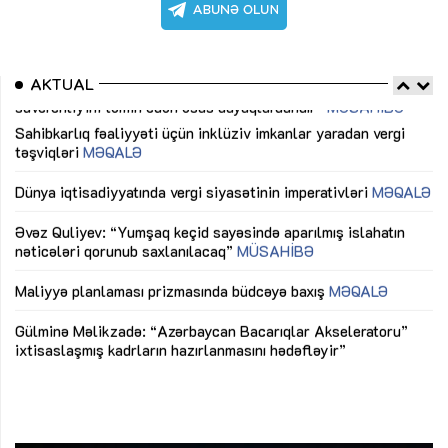
AKTUAL
Sahibkarlıq fəaliyyəti üçün inklüziv imkanlar yaradan vergi
“D
təşviqləri
MƏQALƏ
fə
lıq
Dünya iqtisadiyyatında vergi siyasətinin imperativləri
MƏQALƏ
Ni
mü
Əvəz Quliyev: “Yumşaq keçid sayəsində aparılmış islahatın
nəticələri qorunub saxlanılacaq”
MÜSAHİBƏ
Ay
ya
M
Maliyyə planlaması prizmasında büdcəyə baxış
MƏQALƏ
Az
Gülminə Məlikzadə: “Azərbaycan Bacarıqlar Akseleratoru”
ke
ixtisaslaşmış kadrların hazırlanmasını hədəfləyir”
Ay
su