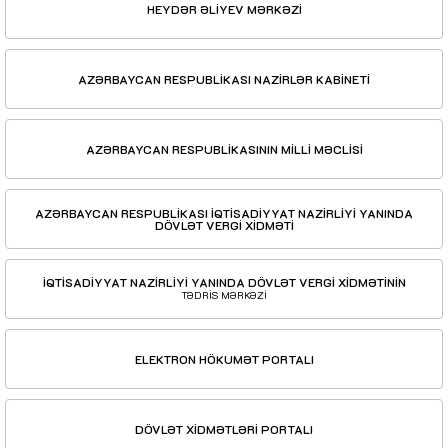
HEYDƏR ƏLİYEV MƏRKƏZİ
AZƏRBAYCAN RESPUBLİKASI NAZİRLƏR KABİNETİ
AZƏRBAYCAN RESPUBLİKASININ MİLLİ MƏCLİSİ
AZƏRBAYCAN RESPUBLİKASI İQTİSADİYYAT NAZİRLİYİ YANINDA
DÖVLƏT VERGİ XİDMƏTİ
İQTİSADİYYAT NAZİRLİYİ YANINDA DÖVLƏT VERGİ XİDMƏTİNİN
TƏDRİS MƏRKƏZİ
ELEKTRON HÖKUMƏT PORTALI
DÖVLƏT XİDMƏTLƏRİ PORTALI