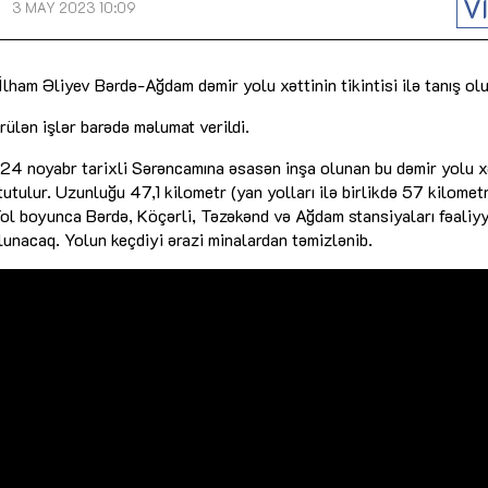
V
3 MAY 2023 10:09
Dünya iqtisadiyyatında vergi
Nicat İmanov: "Vergi qanunv
siyasətinin imperativləri
MƏQALƏ
dəyişikliklər sahibkarlıq m
yaxşılaşdırılmasına xidmət 
ham Əliyev Bərdə-Ağdam dəmir yolu xəttinin tikintisi ilə tanış olu
MÜSAHİBƏ
Əvəz Quliyev: “Yumşaq keçid
sayəsində aparılmış islahatın nəticələri
ülən işlər barədə məlumat verildi.
qorunub saxlanılacaq”
MÜSAHİBƏ
Aytən Kərimova: “Məqsədi
inklüziv iş mühiti yaratmaq
24 noyabr tarixli Sərəncamına əsasən inşa olunan bu dəmir yolu x
öyrənən komanda formalaş
Maliyyə planlaması prizmasında
MÜSAHİBƏ
tutulur. Uzunluğu 47,1 kilometr (yan yolları ilə birlikdə 57 kilomet
büdcəyə baxış
MƏQALƏ
 Yol boyunca Bərdə, Köçərli, Təzəkənd və Ağdam stansiyaları fəaliy
Azərbaycanda dövlət-özəl 
Gülminə Məlikzadə: “Azərbaycan
unacaq. Yolun keçdiyi ərazi minalardan təmizlənib.
çərçivəsində həyata keçirilə
Bacarıqlar Akseleratoru” ixtisaslaşmış
layihə
VİDEO
kadrların hazırlanmasını hədəfləyir”
Aydın Hüseynov: “Əsrin mü
Azərbaycanın iqtisadi suve
təmin edən əsas dayaqlard
MÜSAHİBƏ