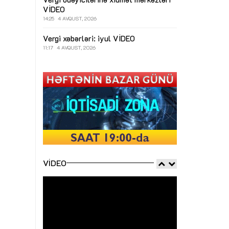
VİDEO
14:25
4 AVQUST, 2026
Vergi xəbərləri: iyul
VİDEO
11:17
4 AVQUST, 2026
VIDEO