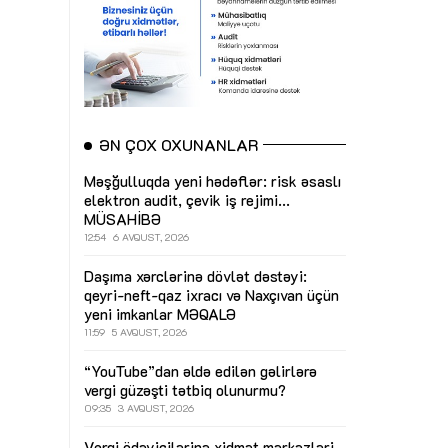
ƏN ÇOX OXUNANLAR
Məşğulluqda yeni hədəflər: risk əsaslı
elektron audit, çevik iş rejimi...
MÜSAHİBƏ
12:54
6 AVQUST, 2026
Daşıma xərclərinə dövlət dəstəyi:
qeyri-neft-qaz ixracı və Naxçıvan üçün
yeni imkanlar
MƏQALƏ
11:59
5 AVQUST, 2026
“YouTube”dan əldə edilən gəlirlərə
vergi güzəşti tətbiq olunurmu?
09:35
3 AVQUST, 2026
Vergi ödəyicilərinə xidmət mərkəzləri