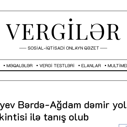
VERGİLƏR
SOSİAL-İQTİSADİ ONLAYN QƏZET
MƏQALƏLƏR
VERGI TESTLƏRI
ELANLAR
MULTIME
GBP
2,2873
RUB
2,0816
iyev Bərdə-Ağdam dəmir yo
Sahibkarlıq fəaliyyəti üçün inklüziv
“Düzgün kommunikasiyanın
kintisi ilə tanış olub
imkanlar yaradan vergi təşviqləri
real iş və sistemli fəaliyyə
MƏQALƏ
MÜSAHİBƏ