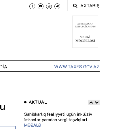
AXTARIŞ
DIA
WWW.TAXES.GOV.AZ
AKTUAL
lu
 arxasında
Sahibkarlıq fəaliyyəti üçün inklüziv
“Düzgün kommun
t dayanır”
imkanlar yaradan vergi təşviqləri
real iş və siste
MƏQALƏ
MÜSAHİBƏ