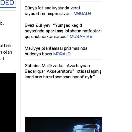
İDEO
ericiliyinə
Dünya iqtisadiyyatında vergi
Nicat İmanov: "
ühitinin
siyasətinin imperativləri
MƏQALƏ
dəyişikliklər s
edir"
yaxşılaşdırılma
b.
MÜSAHİBƏ
Əvəz Quliyev: “Yumşaq keçid
sayəsində aparılmış islahatın nəticələri
miz daha
qorunub saxlanılacaq”
MÜSAHİBƏ
Aytən Kərimov
, çevik və
inklüziv iş müh
əttinin
dırmaqdır”
öyrənən komand
Maliyyə planlaması prizmasında
MÜSAHİBƏ
r) olan
büdcəyə baxış
MƏQALƏ
yət
tərəfdaşlığı
Azərbaycanda d
Gülminə Məlikzadə: “Azərbaycan
n ilk pilot
çərçivəsində hə
Bacarıqlar Akseleratoru” ixtisaslaşmış
layihə
VİDEO
kadrların hazırlanmasını hədəfləyir”
qaviləsi”
Aydın Hüseynov
renliyini
Azərbaycanın iq
andır”
təmin edən əsa
MÜSAHİBƏ