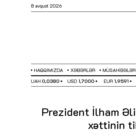
8 avqust 2026
HAQQIMIZDA
XƏBƏRLƏR
MÜSAHIBƏLƏR
EL
0,6489
UAH
0,0380
USD
1,7000
EUR
1,9591
Prezident İlham Əl
xəttinin ti