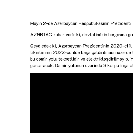
Mayın 2-də Azərbaycan Respublikasının Prezidenti İl
AZƏRTAC xəbər verir ki, dövlətimizin başçısına gör
Qeyd edək ki, Azərbaycan Prezidentinin 2020-ci il 
tikintisinin 2023-cü ildə başa çatdırılması nəzərdə 
bu dəmir yolu təkxətlidir və elektrikləşdirilməyib.
göstərəcək. Dəmir yolunun üzərində 3 körpü inşa ol