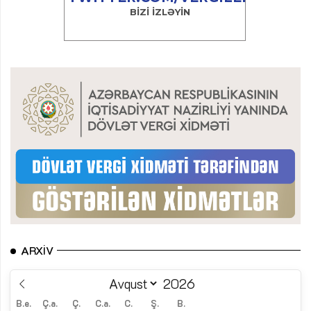
ARXIV
B.e.
Ç.a.
Ç.
C.a.
C.
Ş.
B.