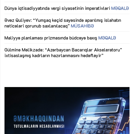
lıq
Dünya iqtisadiyyatında vergi siyasətinin imperativləri
MƏQALƏ
Ni
mü
Əvəz Quliyev: “Yumşaq keçid sayəsində aparılmış islahatın
nəticələri qorunub saxlanılacaq”
MÜSAHİBƏ
Ay
ya
M
Maliyyə planlaması prizmasında büdcəyə baxış
MƏQALƏ
Az
Gülminə Məlikzadə: “Azərbaycan Bacarıqlar Akseleratoru”
ke
ixtisaslaşmış kadrların hazırlanmasını hədəfləyir”
Ay
su