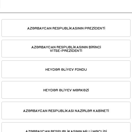
AZƏRBAYCAN RESPUBLİKASININ PREZİDENTİ
AZƏRBAYCAN RESPUBLİKASININ BİRİNCİ
VİTSE-PREZİDENTİ
HEYDƏR ƏLİYEV FONDU
HEYDƏR ƏLİYEV MƏRKƏZİ
AZƏRBAYCAN RESPUBLİKASI NAZİRLƏR KABİNETİ
AZƏRBAYCAN RESPUBLİKASININ MİLLİ MƏCLİSİ