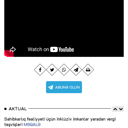
AKTUAL
Sahibkarlıq fəaliyyəti üçün inklüziv imkanlar yaradan vergi
“D
təşviqləri
MƏQALƏ
fə