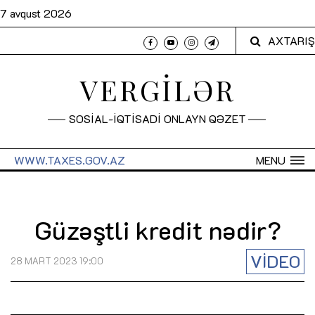
7 avqust 2026
AXTARIŞ
VERGİLƏR
SOSİAL-İQTİSADİ ONLAYN QƏZET
WWW.TAXES.GOV.AZ
MENU
Güzəştli kredit nədir?
VİDEO
28 MART 2023 19:00