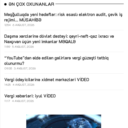
ƏN ÇOX OXUNANLAR
Məşğulluqda yeni hədəflər: risk əsaslı elektron audit, çevik iş
rejimi...
MÜSAHİBƏ
12:54
6 AVQUST, 2026
Daşıma xərclərinə dövlət dəstəyi: qeyri-neft-qaz ixracı və
Naxçıvan üçün yeni imkanlar
MƏQALƏ
11:59
5 AVQUST, 2026
“YouTube”dan əldə edilən gəlirlərə vergi güzəşti tətbiq
olunurmu?
09:35
3 AVQUST, 2026
Vergi ödəyicilərinə xidmət mərkəzləri
VİDEO
14:25
4 AVQUST, 2026
Vergi xəbərləri: iyul
VİDEO
11:17
4 AVQUST, 2026