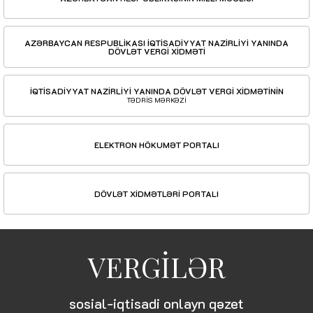
AZƏRBAYCAN RESPUBLİKASI İQTİSADİYYAT NAZİRLİYİ YANINDA
DÖVLƏT VERGİ XİDMƏTİ
İQTİSADİYYAT NAZİRLİYİ YANINDA DÖVLƏT VERGİ XİDMƏTİNİN
TƏDRİS MƏRKƏZİ
ELEKTRON HÖKUMƏT PORTALI
DÖVLƏT XİDMƏTLƏRİ PORTALI
VERGİLƏR
sosial-iqtisadi onlayn qəzet