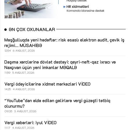
ƏN ÇOX OXUNANLAR
Məşğulluqda yeni hədəflər: risk əsaslı elektron audit, çevik iş
rejimi...
MÜSAHİBƏ
12:54
6 AVQUST, 2026
Daşıma xərclərinə dövlət dəstəyi: qeyri-neft-qaz ixracı və
Naxçıvan üçün yeni imkanlar
MƏQALƏ
11:59
5 AVQUST, 2026
Vergi ödəyicilərinə xidmət mərkəzləri
VİDEO
14:25
4 AVQUST, 2026
“YouTube”dan əldə edilən gəlirlərə vergi güzəşti tətbiq
olunurmu?
09:35
3 AVQUST, 2026
Vergi xəbərləri: iyul
VİDEO
11:17
4 AVQUST, 2026