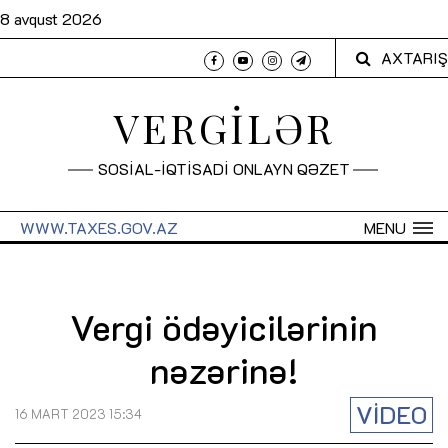
8 avqust 2026
AXTARIŞ
VERGİLƏR
SOSİAL-İQTİSADİ ONLAYN QƏZET
WWW.TAXES.GOV.AZ
MENU
Vergi ödəyicilərinin
nəzərinə!
VİDEO
16 MART 2023 15:34