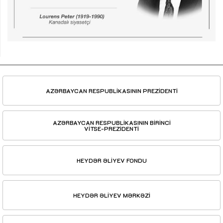
AZƏRBAYCAN RESPUBLİKASININ PREZİDENTİ
AZƏRBAYCAN RESPUBLİKASININ BİRİNCİ
VİTSE-PREZİDENTİ
HEYDƏR ƏLİYEV FONDU
HEYDƏR ƏLİYEV MƏRKƏZİ