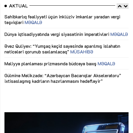
AKTUAL
Sahibkarlıq fəaliyyəti üçün inklüziv imkanlar yaradan vergi
“D
təşviqləri
MƏQALƏ
fə
lıq
Dünya iqtisadiyyatında vergi siyasətinin imperativləri
MƏQALƏ
Ni
mü
Əvəz Quliyev: “Yumşaq keçid sayəsində aparılmış islahatın
nəticələri qorunub saxlanılacaq”
MÜSAHİBƏ
Ay
ya
M
Maliyyə planlaması prizmasında büdcəyə baxış
MƏQALƏ
Az
Gülminə Məlikzadə: “Azərbaycan Bacarıqlar Akseleratoru”
ke
ixtisaslaşmış kadrların hazırlanmasını hədəfləyir”
Ay
su