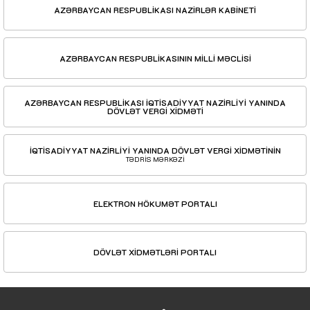
AZƏRBAYCAN RESPUBLİKASI NAZİRLƏR KABİNETİ
AZƏRBAYCAN RESPUBLİKASININ MİLLİ MƏCLİSİ
AZƏRBAYCAN RESPUBLİKASI İQTİSADİYYAT NAZİRLİYİ YANINDA
DÖVLƏT VERGİ XİDMƏTİ
İQTİSADİYYAT NAZİRLİYİ YANINDA DÖVLƏT VERGİ XİDMƏTİNİN
TƏDRİS MƏRKƏZİ
ELEKTRON HÖKUMƏT PORTALI
DÖVLƏT XİDMƏTLƏRİ PORTALI