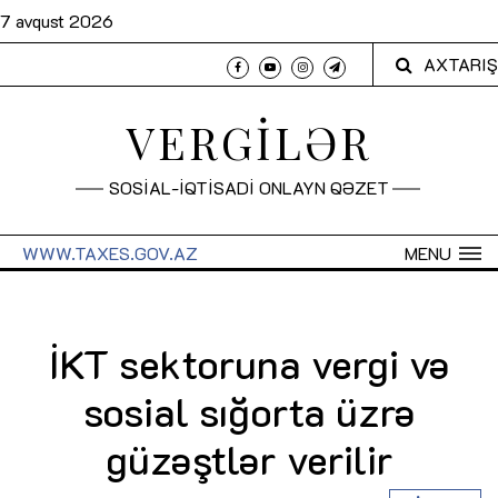
7 avqust 2026
AXTARIŞ
VERGİLƏR
SOSİAL-İQTİSADİ ONLAYN QƏZET
WWW.TAXES.GOV.AZ
MENU
İKT sektoruna vergi və
sosial sığorta üzrə
güzəştlər verilir