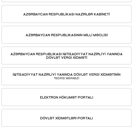
AZƏRBAYCAN RESPUBLİKASI NAZİRLƏR KABİNETİ
AZƏRBAYCAN RESPUBLİKASININ MİLLİ MƏCLİSİ
AZƏRBAYCAN RESPUBLİKASI İQTİSADİYYAT NAZİRLİYİ YANINDA
DÖVLƏT VERGİ XİDMƏTİ
İQTİSADİYYAT NAZİRLİYİ YANINDA DÖVLƏT VERGİ XİDMƏTİNİN
TƏDRİS MƏRKƏZİ
ELEKTRON HÖKUMƏT PORTALI
DÖVLƏT XİDMƏTLƏRİ PORTALI