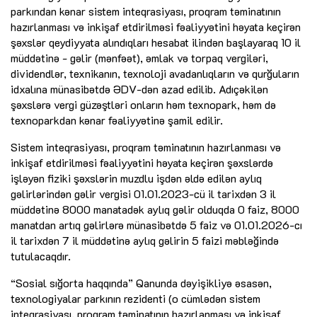
parkından kənar sistem inteqrasiyası, proqram təminatının
hazırlanması və inkişaf etdirilməsi fəaliyyətini həyata keçirən
şəxslər qeydiyyata alındıqları hesabat ilindən başlayaraq 10 il
müddətinə - gəlir (mənfəət), əmlak və torpaq vergiləri,
dividendlər, texnikanın, texnoloji avadanlıqların və qurğuların
idxalına münasibətdə ƏDV-dən azad edilib. Adıçəkilən
şəxslərə vergi güzəştləri onların həm texnopark, həm də
texnoparkdan kənar fəaliyyətinə şamil edilir.
Sistem inteqrasiyası, proqram təminatının hazırlanması və
inkişaf etdirilməsi fəaliyyətini həyata keçirən şəxslərdə
işləyən fiziki şəxslərin muzdlu işdən əldə edilən aylıq
gəlirlərindən gəlir vergisi 01.01.2023-cü il tarixdən 3 il
müddətinə 8000 manatadək aylıq gəlir olduqda 0 faiz, 8000
manatdan artıq gəlirlərə münasibətdə 5 faiz və 01.01.2026-cı
il tarixdən 7 il müddətinə aylıq gəlirin 5 faizi məbləğində
tutulacaqdır.
“Sosial sığorta haqqında” Qanunda dəyişikliyə əsasən,
texnologiyalar parkının rezidenti (o cümlədən sistem
inteqrasiyası, proqram təminatının hazırlanması və inkişaf