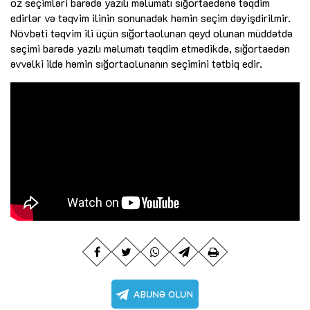
öz seçimləri barədə yazılı məlumatı sığortaedənə təqdim
edirlər və təqvim ilinin sonunadək həmin seçim dəyişdirilmir.
Növbəti təqvim ili üçün sığortaolunan qeyd olunan müddətdə
seçimi barədə yazılı məlumatı təqdim etmədikdə, sığortaedən
əvvəlki ildə həmin sığortaolunanın seçimini tətbiq edir.