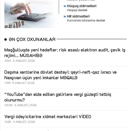
ƏN ÇOX OXUNANLAR
Məşğulluqda yeni hədəflər: risk əsaslı elektron audit, çevik iş
rejimi...
MÜSAHİBƏ
12:54
6 AVQUST, 2026
Daşıma xərclərinə dövlət dəstəyi: qeyri-neft-qaz ixracı və
Naxçıvan üçün yeni imkanlar
MƏQALƏ
11:59
5 AVQUST, 2026
“YouTube”dan əldə edilən gəlirlərə vergi güzəşti tətbiq
olunurmu?
09:35
3 AVQUST, 2026
Vergi ödəyicilərinə xidmət mərkəzləri
VİDEO
14:25
4 AVQUST, 2026