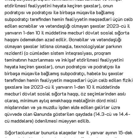
etdirilməsi fəaliyyətini həyata keçirən şəxslər), onun
podratçısı və podratçısı ilə birbaşa müqavilə bağlamış
subpodratçı tərəfindən həmin fəaliyyətin məqsədləri üçün cəlb
edilən əcnəbilər və vətəndaşlığı olmayan şəxslər 2023-cü il
yanvarın 1-dən 10 il müddətinə məcburi dövlət sosial sığorta
haqqını ödəməkdən azad edilir. Əcnəbilər və vətəndaşlığı
olmayan şəxslər istisna olmaqla, texnologiyalar parkının
rezidenti (o cümlədən sistem inteqrasiyası, proqram
təminatının hazırlanması və inkişaf etdirilməsi fəaliyyətini
həyata keçirən şəxslər), onun podratçısı və podratçısı ilə
birbaşa müqavilə bağlamış subpodratçı, habelə bu şəxslər
tərəfindən həmin fəaliyyətin məqsədləri üçün cəlb edilən fiziki
şəxslərə isə 2023-cü il yanvarın 1-dən 10 il müddətində
məcburi dövlət sosial sığorta haqqı, öz seçimlərindən asılı
olaraq, minimum aylıq əməkhaqqı məbləğinin dörd misli
miqdarından və ya muzdlu işdən əldə edilən gəlirlər üzrə
qüvvədə olan Qanunda göstərilən qaydada (14.3-cü və 14.4-
cü maddələrə) ödənilməsi müəyyən edilib.
Sığortaolunanlar bununla əlaqədar hər il yanvar ayının 15-dək