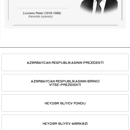
AZƏRBAYCAN RESPUBLİKASININ PREZİDENTİ
AZƏRBAYCAN RESPUBLİKASININ BİRİNCİ
VİTSE-PREZİDENTİ
HEYDƏR ƏLİYEV FONDU
HEYDƏR ƏLİYEV MƏRKƏZİ