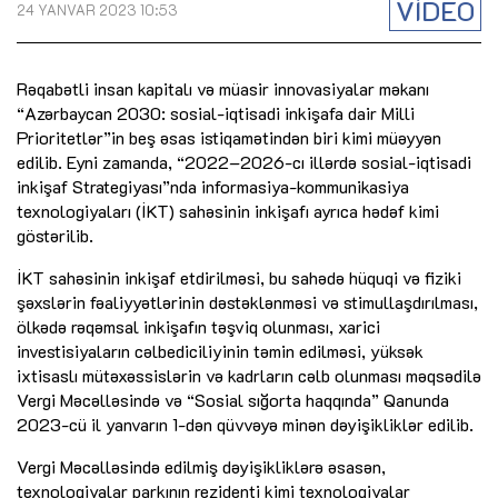
VİDEO
24 YANVAR 2023 10:53
Rəqabətli insan kapitalı və müasir innovasiyalar məkanı
“Azərbaycan 2030: sosial-iqtisadi inkişafa dair Milli
Prioritetlər”in beş əsas istiqamətindən biri kimi müəyyən
edilib. Eyni zamanda, “2022‒2026-cı illərdə sosial-iqtisadi
inkişaf Strategiyası”nda informasiya-kommunikasiya
texnologiyaları (İKT) sahəsinin inkişafı ayrıca hədəf kimi
göstərilib.
İKT sahəsinin inkişaf etdirilməsi, bu sahədə hüquqi və fiziki
şəxslərin fəaliyyətlərinin dəstəklənməsi və stimullaşdırılması,
ölkədə rəqəmsal inkişafın təşviq olunması, xarici
investisiyaların cəlbediciliyinin təmin edilməsi, yüksək
ixtisaslı mütəxəssislərin və kadrların cəlb olunması məqsədilə
Vergi Məcəlləsində və “Sosial sığorta haqqında” Qanunda
2023-cü il yanvarın 1-dən qüvvəyə minən dəyişikliklər edilib.
Vergi Məcəlləsində edilmiş dəyişikliklərə əsasən,
texnologiyalar parkının rezidenti kimi texnologiyalar