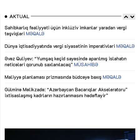
AKTUAL
Sahibkarlıq fəaliyyəti üçün inklüziv imkanlar yaradan vergi
“D
təşviqləri
MƏQALƏ
fə
lıq
Dünya iqtisadiyyatında vergi siyasətinin imperativləri
MƏQALƏ
Ni
mü
Əvəz Quliyev: “Yumşaq keçid sayəsində aparılmış islahatın
nəticələri qorunub saxlanılacaq”
MÜSAHİBƏ
Ay
ya
M
Maliyyə planlaması prizmasında büdcəyə baxış
MƏQALƏ
Az
Gülminə Məlikzadə: “Azərbaycan Bacarıqlar Akseleratoru”
ke
ixtisaslaşmış kadrların hazırlanmasını hədəfləyir”
Ay
su