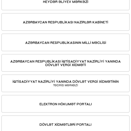
HEYDƏR ƏLİYEV MƏRKƏZİ
AZƏRBAYCAN RESPUBLİKASI NAZİRLƏR KABİNETİ
AZƏRBAYCAN RESPUBLİKASININ MİLLİ MƏCLİSİ
AZƏRBAYCAN RESPUBLİKASI İQTİSADİYYAT NAZİRLİYİ YANINDA
DÖVLƏT VERGİ XİDMƏTİ
İQTİSADİYYAT NAZİRLİYİ YANINDA DÖVLƏT VERGİ XİDMƏTİNİN
TƏDRİS MƏRKƏZİ
ELEKTRON HÖKUMƏT PORTALI
DÖVLƏT XİDMƏTLƏRİ PORTALI