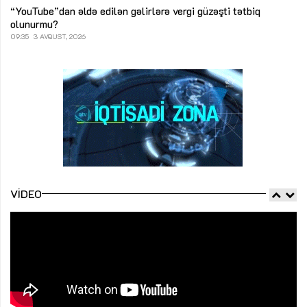
“YouTube”dan əldə edilən gəlirlərə vergi güzəşti tətbiq
olunurmu?
09:35
3 AVQUST, 2026
VIDEO