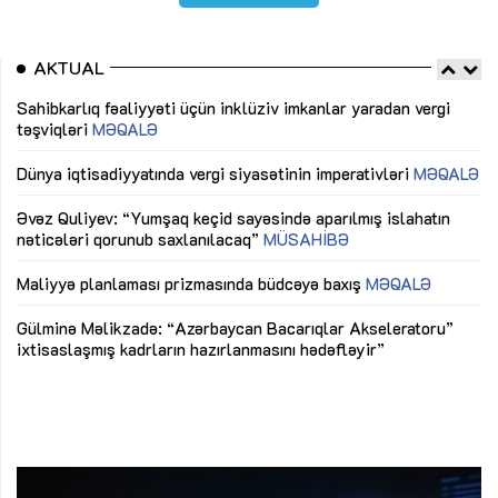
AKTUAL
Sahibkarlıq fəaliyyəti üçün inklüziv imkanlar yaradan vergi
“D
təşviqləri
MƏQALƏ
fə
lıq
Dünya iqtisadiyyatında vergi siyasətinin imperativləri
MƏQALƏ
Ni
mü
Əvəz Quliyev: “Yumşaq keçid sayəsində aparılmış islahatın
nəticələri qorunub saxlanılacaq”
MÜSAHİBƏ
Ay
ya
M
Maliyyə planlaması prizmasında büdcəyə baxış
MƏQALƏ
Az
Gülminə Məlikzadə: “Azərbaycan Bacarıqlar Akseleratoru”
ke
ixtisaslaşmış kadrların hazırlanmasını hədəfləyir”
Ay
su