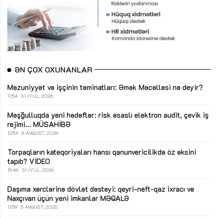
ƏN ÇOX OXUNANLAR
Məzuniyyət və işçinin təminatları: Əmək Məcəlləsi nə deyir?
11:54
31 İYUL, 2026
Məşğulluqda yeni hədəflər: risk əsaslı elektron audit, çevik iş
rejimi...
MÜSAHİBƏ
12:54
6 AVQUST, 2026
Torpaqların kateqoriyaları hansı qanunvericilikdə öz əksini
tapıb?
VİDEO
15:46
31 İYUL, 2026
Daşıma xərclərinə dövlət dəstəyi: qeyri-neft-qaz ixracı və
Naxçıvan üçün yeni imkanlar
MƏQALƏ
11:59
5 AVQUST, 2026