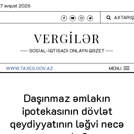
7 avqust 2026
AXTARIŞ
VERGİLƏR
SOSİAL-İQTİSADİ ONLAYN QƏZET
WWW.TAXES.GOV.AZ
MENU
Daşınmaz əmlakın
ipotekasının dövlət
qeydiyyatının ləğvi necə