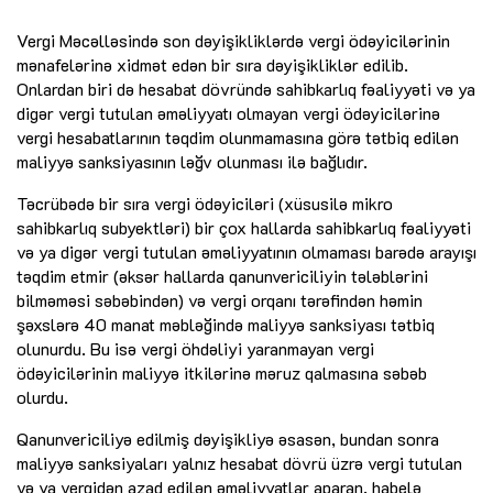
Vergi Məcəlləsində son dəyişikliklərdə vergi ödəyicilərinin
mənafelərinə xidmət edən bir sıra dəyişikliklər edilib.
Onlardan biri də hesabat dövründə sahibkarlıq fəaliyyəti və ya
digər vergi tutulan əməliyyatı olmayan vergi ödəyicilərinə
vergi hesabatlarının təqdim olunmamasına görə tətbiq edilən
maliyyə sanksiyasının ləğv olunması ilə bağlıdır.
Təcrübədə bir sıra vergi ödəyiciləri (xüsusilə mikro
sahibkarlıq subyektləri) bir çox hallarda sahibkarlıq fəaliyyəti
və ya digər vergi tutulan əməliyyatının olmaması barədə arayışı
təqdim etmir (əksər hallarda qanunvericiliyin tələblərini
bilməməsi səbəbindən) və vergi orqanı tərəfindən həmin
şəxslərə 40 manat məbləğində maliyyə sanksiyası tətbiq
olunurdu. Bu isə vergi öhdəliyi yaranmayan vergi
ödəyicilərinin maliyyə itkilərinə məruz qalmasına səbəb
olurdu.
Qanunvericiliyə edilmiş dəyişikliyə əsasən, bundan sonra
maliyyə sanksiyaları yalnız hesabat dövrü üzrə vergi tutulan
və ya vergidən azad edilən əməliyyatlar aparan, habelə