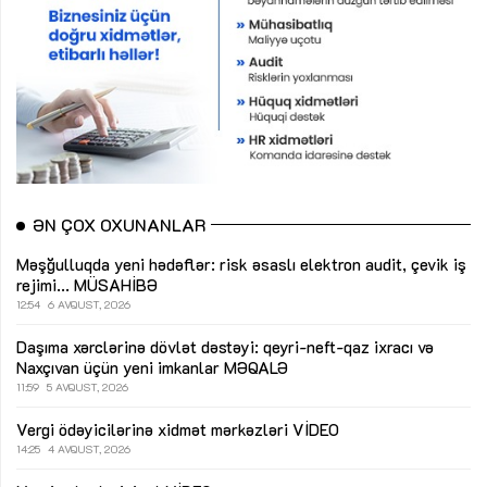
ƏN ÇOX OXUNANLAR
Məşğulluqda yeni hədəflər: risk əsaslı elektron audit, çevik iş
rejimi...
MÜSAHİBƏ
12:54
6 AVQUST, 2026
Daşıma xərclərinə dövlət dəstəyi: qeyri-neft-qaz ixracı və
Naxçıvan üçün yeni imkanlar
MƏQALƏ
11:59
5 AVQUST, 2026
Vergi ödəyicilərinə xidmət mərkəzləri
VİDEO
14:25
4 AVQUST, 2026