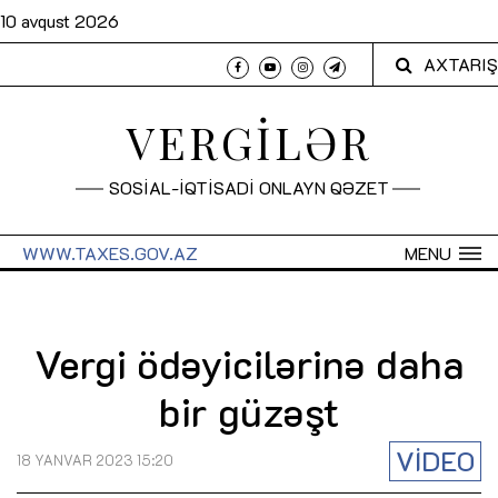
10 avqust 2026
AXTARIŞ
VERGİLƏR
SOSİAL-İQTİSADİ ONLAYN QƏZET
WWW.TAXES.GOV.AZ
MENU
Vergi ödəyicilərinə daha
bir güzəşt
VİDEO
18 YANVAR 2023 15:20