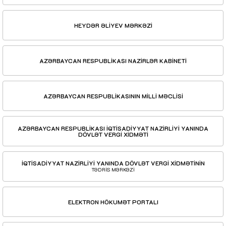
HEYDƏR ƏLİYEV MƏRKƏZİ
AZƏRBAYCAN RESPUBLİKASI NAZİRLƏR KABİNETİ
AZƏRBAYCAN RESPUBLİKASININ MİLLİ MƏCLİSİ
AZƏRBAYCAN RESPUBLİKASI İQTİSADİYYAT NAZİRLİYİ YANINDA
DÖVLƏT VERGİ XİDMƏTİ
İQTİSADİYYAT NAZİRLİYİ YANINDA DÖVLƏT VERGİ XİDMƏTİNİN
TƏDRİS MƏRKƏZİ
ELEKTRON HÖKUMƏT PORTALI