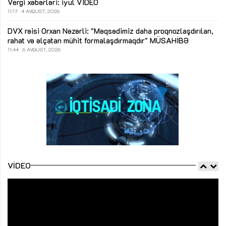
Vergi xəbərləri: iyul
VİDEO
11:17
4 AVQUST, 2026
DVX rəisi Orxan Nəzərli: "Məqsədimiz daha proqnozlaşdırılan,
rahat və əlçatan mühit formalaşdırmaqdır"
MÜSAHİBƏ
11:44
6 AVQUST, 2026
VIDEO