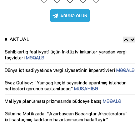
AKTUAL
Sahibkarlıq fəaliyyəti üçün inklüziv imkanlar yaradan vergi
“D
təşviqləri
MƏQALƏ
fə
lıq
Dünya iqtisadiyyatında vergi siyasətinin imperativləri
MƏQALƏ
Ni
mü
Əvəz Quliyev: “Yumşaq keçid sayəsində aparılmış islahatın
nəticələri qorunub saxlanılacaq”
MÜSAHİBƏ
Ay
ya
M
Maliyyə planlaması prizmasında büdcəyə baxış
MƏQALƏ
Az
Gülminə Məlikzadə: “Azərbaycan Bacarıqlar Akseleratoru”
ke
ixtisaslaşmış kadrların hazırlanmasını hədəfləyir”
Ay
su