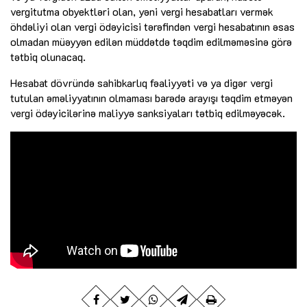
vergitutma obyektləri olan, yəni vergi hesabatları vermək
öhdəliyi olan vergi ödəyicisi tərəfindən vergi hesabatının əsas
olmadan müəyyən edilən müddətdə təqdim edilməməsinə görə
tətbiq olunacaq.
Hesabat dövründə sahibkarlıq fəaliyyəti və ya digər vergi
tutulan əməliyyatının olmaması barədə arayışı təqdim etməyən
vergi ödəyicilərinə maliyyə sanksiyaları tətbiq edilməyəcək.