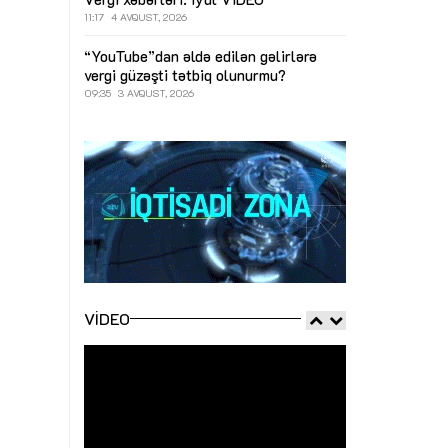
11:17
4 AVQUST, 2026
“YouTube”dan əldə edilən gəlirlərə
vergi güzəşti tətbiq olunurmu?
09:35
3 AVQUST, 2026
VIDEO