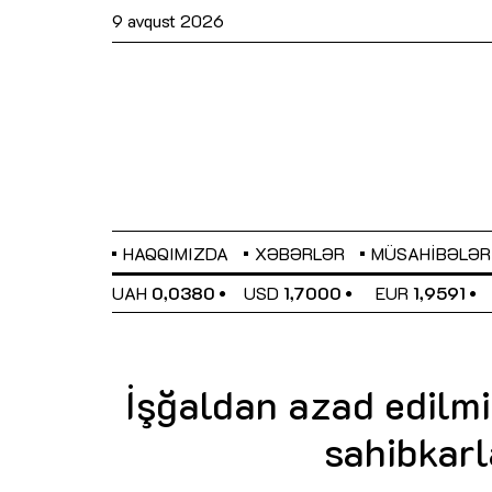
9 avqust 2026
HAQQIMIZDA
XƏBƏRLƏR
MÜSAHIBƏLƏR
EL
0,6489
UAH
0,0380
USD
1,7000
EUR
1,9591
İşğaldan azad edilmi
sahibkarl