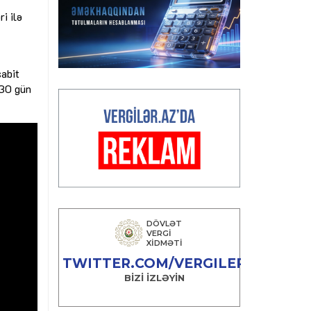
i ilə
sabit
 30 gün