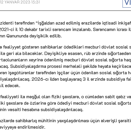
V
12 YANVAR 2023 15:31
Dünya iqtisadiyyatında vergi
Nicat İmanov: "Vergi qanunv
siyasətinin imperativləri
MƏQALƏ
dəyişikliklər sahibkarlıq m
yaxşılaşdırılmasına xidmət 
denti tərəfindən “İşğaldan azad edilmiş ərazilərdə iqtisadi inkişaf
MÜSAHİBƏ
Əvəz Quliyev: “Yumşaq keçid
sayəsində aparılmış islahatın nəticələri
2021-ci il 10 dekabr tarixli sərəncam imzalanıb. Sərəncamın icrası il
qorunub saxlanılacaq”
MÜSAHİBƏ
Aytən Kərimova: “Məqsədi
ın Qanununda dəyişiklik edilib.
inklüziv iş mühiti yaratmaq
öyrənən komanda formalaş
Maliyyə planlaması prizmasında
də fəaliyyət göstərən sahibkarlar ödədikləri məcburi dövlət sosial 
MÜSAHİBƏ
büdcəyə baxış
MƏQALƏ
ilə geri ala biləcəklər. Dəyişikliyə əsasən, rüb ərzində sığortaedən
ortaolunanların xeyrinə ödənilmiş məcburi dövlət sosial sığorta haq
Azərbaycanda dövlət-özəl 
Gülminə Məlikzadə: “Azərbaycan
caq. Subsidiyalaşdırma prosesi mərhələli şəkildə həyata keçiriləcə
çərçivəsində həyata keçirilə
Bacarıqlar Akseleratoru” ixtisaslaşmış
rən işəgötürənlər tərəfindən işçilər üçün ödənilən sosial sığorta h
layihə
VİDEO
kadrların hazırlanmasını hədəfləyir”
yalaşdırılacaq. 2026-cı ildən başlayaraq 3 il ərzində subsidiya fai
il edəcək.
Aydın Hüseynov: “Əsrin mü
Azərbaycanın iqtisadi suve
 fəaliyyəti ilə məşğul olan fiziki şəxslərə, o cümlədən sabit qəbz v
təmin edən əsas dayaqlard
MÜSAHİBƏ
ziki şəxslərə də özlərinə görə ödədiyi məcburi dövlət sosial sığorta
nin vəsaiti hesabına subsidiyalaşdırılacaq.
ilərdə sahibkarlıq mühitinin yaxşılaşdırılması üçün əlverişli şərait
əviyyəyə endirilməsidir.