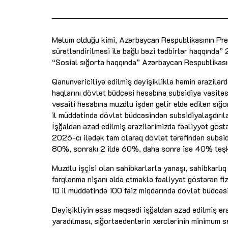
Məlum olduğu kimi, Azərbaycan Respublikasının Prezi
sürətləndirilməsi ilə bağlı bəzi tədbirlər haqqında” 
“Sosial sığorta haqqında” Azərbaycan Respublikasın
Qanunvericiliyə edilmiş dəyişikliklə həmin ərazilər
haqlarını dövlət büdcəsi hesabına subsidiya vasitəs
vəsaiti hesabına muzdlu işdən gəlir əldə edilən sığ
il müddətində dövlət büdcəsindən subsidiyalaşdırıla
İşğaldan azad edilmiş ərazilərimizdə fəaliyyət göstə
2026-cı ilədək tam olaraq dövlət tərəfindən subsidi
80%, sonrakı 2 ildə 60%, daha sonra isə 40% təşk
Muzdlu işçisi olan sahibkarlarla yanaşı, sahibkarlıq
fərqlənmə nişanı əldə etməklə fəaliyyət göstərən fi
10 il müddətində 100 faiz miqdarında dövlət büdcəsi
Dəyişikliyin əsas məqsədi işğaldan azad edilmiş əraz
yaradılması, sığortaedənlərin xərclərinin minimum s