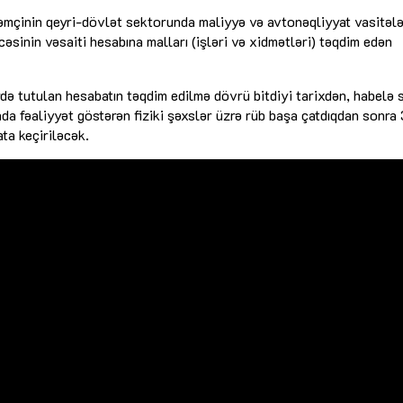
mçinin qeyri-dövlət sektorunda maliyyə və avtonəqliyyat vasitələr
əsinin vəsaiti hesabına malları (işləri və xidmətləri) təqdim edən
ə tutulan hesabatın təqdim edilmə dövrü bitdiyi tarixdən, habelə 
da fəaliyyət göstərən fiziki şəxslər üzrə rüb başa çatdıqdan sonra
ta keçiriləcək.