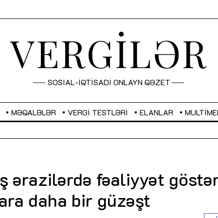
VERGİLƏR
SOSİAL-İQTİSADİ ONLAYN QƏZET
MƏQALƏLƏR
VERGI TESTLƏRI
ELANLAR
MULTIME
GBP
2,2873
RUB
2,0816
ş ərazilərdə fəaliyyət göstə
Sahibkarlıq fəaliyyəti üçün inklüziv
“Düzgün kommunikasiyanın
ara daha bir güzəşt
imkanlar yaradan vergi təşviqləri
real iş və sistemli fəaliyyə
MƏQALƏ
MÜSAHİBƏ