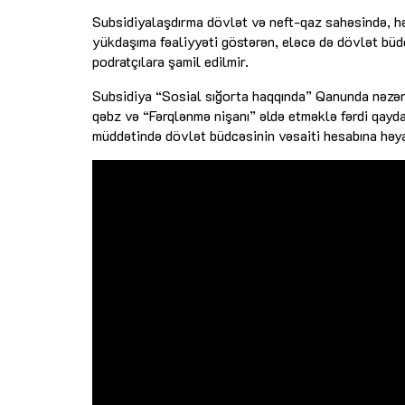
Subsidiyalaşdırma dövlət və neft-qaz sahəsində, hə
yükdaşıma fəaliyyəti göstərən, eləcə də dövlət büdc
podratçılara şamil edilmir.
Subsidiya “Sosial sığorta haqqında” Qanunda nəzərd
qəbz və “Fərqlənmə nişanı” əldə etməklə fərdi qayda
müddətində dövlət büdcəsinin vəsaiti hesabına həya