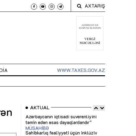
AXTARIŞ
DIA
WWW.TAXES.GOV.AZ
AKTUAL
rən
 arxasında
Sahibkarlıq fəaliyyəti üçün inklüziv
“Düzgün kommun
t dayanır”
imkanlar yaradan vergi təşviqləri
real iş və siste
MƏQALƏ
MÜSAHİBƏ