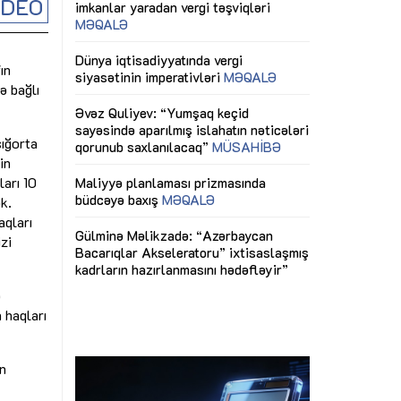
İDEO
ericiliyinə
Dünya iqtisadiyyatında vergi
Nicat İmanov: "
ühitinin
siyasətinin imperativləri
MƏQALƏ
dəyişikliklər s
edir"
yaxşılaşdırılma
ın
MÜSAHİBƏ
Əvəz Quliyev: “Yumşaq keçid
sayəsində aparılmış islahatın nəticələri
ə bağlı
miz daha
qorunub saxlanılacaq”
MÜSAHİBƏ
Aytən Kərimov
, çevik və
inklüziv iş müh
dırmaqdır”
öyrənən komand
Maliyyə planlaması prizmasında
sığorta
MÜSAHİBƏ
büdcəyə baxış
MƏQALƏ
in
ları 10
tərəfdaşlığı
Azərbaycanda d
Gülminə Məlikzadə: “Azərbaycan
k.
n ilk pilot
çərçivəsində hə
Bacarıqlar Akseleratoru” ixtisaslaşmış
aqları
layihə
VİDEO
kadrların hazırlanmasını hədəfləyir”
zi
qaviləsi”
Aydın Hüseynov
renliyini
Azərbaycanın iq
ə
andır”
təmin edən əsa
MÜSAHİBƏ
 haqları
in