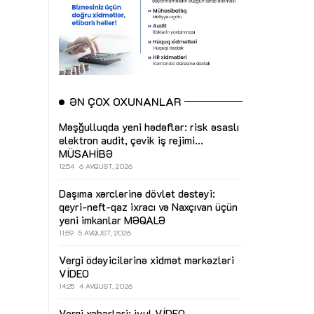
ƏN ÇOX OXUNANLAR
Məşğulluqda yeni hədəflər: risk əsaslı
elektron audit, çevik iş rejimi...
MÜSAHİBƏ
12:54
6 AVQUST, 2026
Daşıma xərclərinə dövlət dəstəyi:
qeyri-neft-qaz ixracı və Naxçıvan üçün
yeni imkanlar
MƏQALƏ
11:59
5 AVQUST, 2026
Vergi ödəyicilərinə xidmət mərkəzləri
VİDEO
14:25
4 AVQUST, 2026
Vergi xəbərləri: iyul
VİDEO