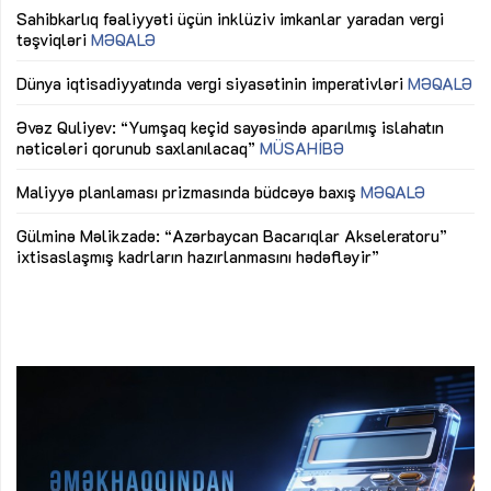
Sahibkarlıq fəaliyyəti üçün inklüziv imkanlar yaradan vergi
“D
təşviqləri
MƏQALƏ
fə
lıq
Dünya iqtisadiyyatında vergi siyasətinin imperativləri
MƏQALƏ
Ni
mü
Əvəz Quliyev: “Yumşaq keçid sayəsində aparılmış islahatın
nəticələri qorunub saxlanılacaq”
MÜSAHİBƏ
Ay
ya
M
Maliyyə planlaması prizmasında büdcəyə baxış
MƏQALƏ
Az
Gülminə Məlikzadə: “Azərbaycan Bacarıqlar Akseleratoru”
ke
ixtisaslaşmış kadrların hazırlanmasını hədəfləyir”
Ay
su