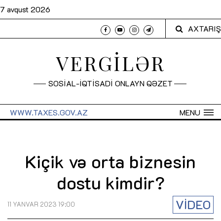
7 avqust 2026
AXTARIŞ
VERGİLƏR
SOSİAL-İQTİSADİ ONLAYN QƏZET
WWW.TAXES.GOV.AZ
MENU
Kiçik və orta biznesin
dostu kimdir?
VİDEO
11 YANVAR 2023 19:00