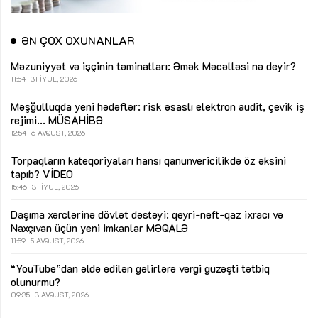
ƏN ÇOX OXUNANLAR
Məzuniyyət və işçinin təminatları: Əmək Məcəlləsi nə deyir?
11:54
31 İYUL, 2026
Məşğulluqda yeni hədəflər: risk əsaslı elektron audit, çevik iş
rejimi...
MÜSAHİBƏ
12:54
6 AVQUST, 2026
Torpaqların kateqoriyaları hansı qanunvericilikdə öz əksini
tapıb?
VİDEO
15:46
31 İYUL, 2026
Daşıma xərclərinə dövlət dəstəyi: qeyri-neft-qaz ixracı və
Naxçıvan üçün yeni imkanlar
MƏQALƏ
11:59
5 AVQUST, 2026
“YouTube”dan əldə edilən gəlirlərə vergi güzəşti tətbiq
olunurmu?
09:35
3 AVQUST, 2026