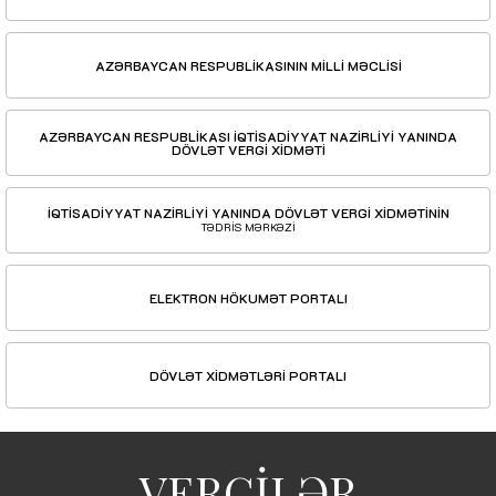
AZƏRBAYCAN RESPUBLİKASININ MİLLİ MƏCLİSİ
AZƏRBAYCAN RESPUBLİKASI İQTİSADİYYAT NAZİRLİYİ YANINDA
DÖVLƏT VERGİ XİDMƏTİ
İQTİSADİYYAT NAZİRLİYİ YANINDA DÖVLƏT VERGİ XİDMƏTİNİN
TƏDRİS MƏRKƏZİ
ELEKTRON HÖKUMƏT PORTALI
DÖVLƏT XİDMƏTLƏRİ PORTALI
VERGİLƏR